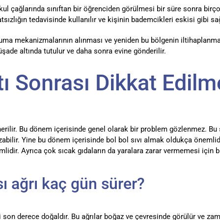
okul çağlarında sınıftan bir öğrenciden görülmesi bir süre sonra birç
ızlığın tedavisinde kullanılır ve kişinin bademcikleri eskisi gibi sağlı
uma mekanizmalarının alınması ve yeniden bu bölgenin iltihaplanması
de altında tutulur ve daha sonra evine gönderilir.
 Sonrası Dikkat Edilm
erilir. Bu dönem içerisinde genel olarak bir problem gözlenmez. Bu 
 yazabilir. Yine bu dönem içerisinde bol bol sıvı almak oldukça önem
mlidir. Ayrıca çok sıcak gıdaların da yaralara zarar vermemesi için bi
ı ağrı kaç gün sürer?
son derece doğaldır. Bu ağrılar boğaz ve çevresinde görülür ve zama