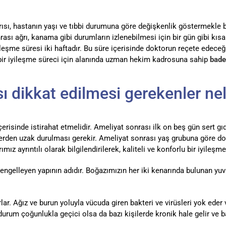
sı, hastanın yaşı ve tıbbi durumuna göre değişkenlik göstermekle b
rası ağrı, kanama gibi durumların izlenebilmesi için bir gün gibi k
şme süresi iki haftadır. Bu süre içerisinde doktorun reçete edeceği i
bir iyileşme süreci için alanında uzman hekim kadrosuna sahip
bade
 dikkat edilmesi gerekenler nel
erisinde istirahat etmelidir. Ameliyat sonrası ilk on beş gün sert gıd
telerden uzak durulması gerekir. Ameliyat sonrası yaş grubuna göre d
ız ayrıntılı olarak bilgilendirilerek, kaliteli ve konforlu bir iyileş
engelleyen yapının adıdır. Boğazımızın her iki kenarında bulunan yuv
ar. Ağız ve burun yoluyla vücuda giren bakteri ve virüsleri yok ede
u durum çoğunlukla geçici olsa da bazı kişilerde kronik hale gelir ve