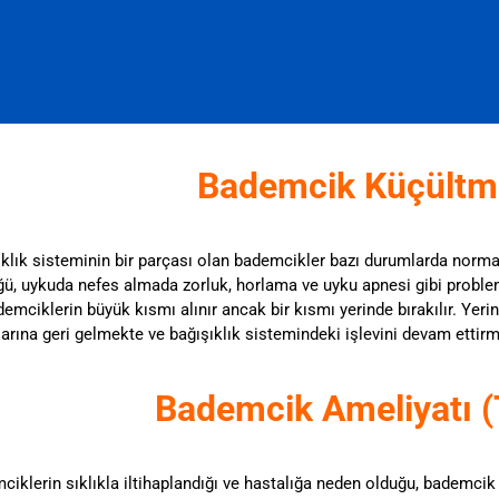
Bademcik Küçültme
ıklık sisteminin bir parçası olan bademcikler bazı durumlarda norm
ğü, uykuda nefes almada zorluk, horlama ve uyku apnesi gibi proble
demciklerin büyük kısmı alınır ancak bir kısmı yerinde bırakılır. Ye
arına geri gelmekte ve bağışıklık sistemindeki işlevini devam ettirm
Bademcik Ameliyatı (
iklerin sıklıkla iltihaplandığı ve hastalığa neden olduğu, bademcik 