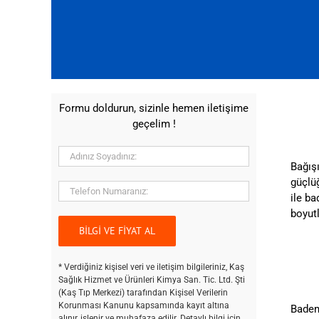
Formu doldurun, sizinle hemen iletişime
geçelim !
Bağış
güçlü
ile ba
boyutl
* Verdiğiniz kişisel veri ve iletişim bilgileriniz, Kaş
Sağlık Hizmet ve Ürünleri Kimya San. Tic. Ltd. Şti
(Kaş Tıp Merkezi) tarafından Kişisel Verilerin
Korunması Kanunu kapsamında kayıt altına
Bademc
alınır, işlenir ve muhafaza edilir. Detaylı bilgi için