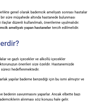
irlikte genel olarak bademcik ameliyatı sonrası hastalar
ısa bir süre müşahede altında hastanede bulunması
laçlar düzenli kullanılmalı, önerilerine uyulmalıdır.
mcik ameliyatı yapan hastaneler
tercih edilmelidir.
erdir?
alar ve gazlı içecekler ve alkollü içecekler
oktorunuzun önerileri size özeldir. Hastanemizde
me süreci hedeflenmektedir.
arlak yapılar bademe benzediği için bu ismi almıştır ve
r ve bedenin savunmasını yaparlar. Ancak elbette bazı
 bademciklerin alınması söz konusu hale gelir.