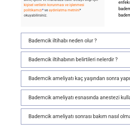
enfeks
kişisel verilerin korunması ve işlenmesi
bademc
politikamızı
*
ve
aydınlatma metnini
*
badem
okuyabilirsiniz.
Bademcik iltihabı neden olur ?
Bademcik iltihabının belirtileri nelerdir ?
Bademcik ameliyatı kaç yaşından sonra yapıl
Bademcik ameliyatı esnasında anestezi kulla
Bademcik ameliyatı sonrası bakım nasıl olmal