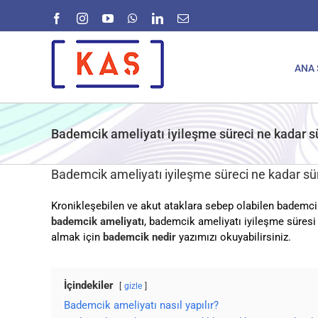
Skip
Facebook
Instagram
YouTube
WhatsApp
LinkedIn
E-
to
posta
content
ANA 
Bademcik ameliyatı iyileşme süreci ne kadar s
Bademcik ameliyatı iyileşme süreci ne kadar sü
Kronikleşebilen ve akut ataklara sebep olabilen bademci
bademcik ameliyatı
, bademcik ameliyatı iyileşme süresi
almak için
bademcik nedir
yazımızı okuyabilirsiniz.
İçindekiler
gizle
Bademcik ameliyatı nasıl yapılır?