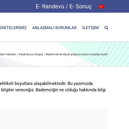
E- Randevu / E- Sonuç
 ÜNİTELERİMİZ
ANLAŞMALI KURUMLAR
İLETİŞİM
zden Haberler
Kulak Burun Boğaz
Bademcik ameliyatı iyileşme süreci ne kadar sürer?
hlikeli boyutlara ulaşabilmektedir. Bu yazımızda
bilgiler vereceğiz. Bademciğin ne olduğu hakkında bilgi