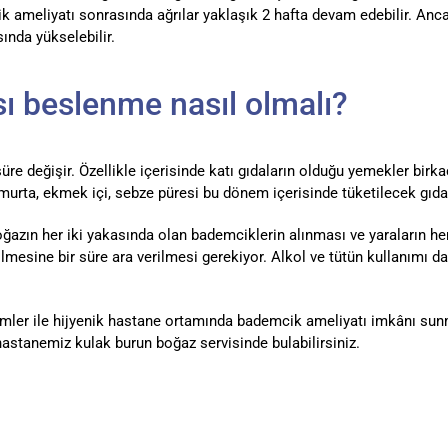
ik ameliyatı sonrasında ağrılar yaklaşık 2 hafta devam edebilir. Ancak 
sında yükselebilir.
ı beslenme nasıl olmalı?
e değişir. Özellikle içerisinde katı gıdaların olduğu yemekler birka
rta, ekmek içi, sebze püresi bu dönem içerisinde tüketilecek gıdala
ğazın her iki yakasında olan bademciklerin alınması ve yaraların he
tilmesine bir süre ara verilmesi gerekiyor. Alkol ve tütün kullanımı 
mler ile hijyenik hastane ortamında bademcik ameliyatı imkânı sun
 hastanemiz kulak burun boğaz servisinde bulabilirsiniz.