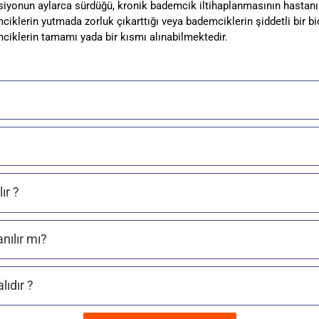
iyonun aylarca sürdüğü, kronik bademcik iltihaplanmasının hastanın 
iklerin yutmada zorluk çıkarttığı veya bademciklerin şiddetli bir b
ciklerin tamamı yada bir kısmı alınabilmektedir.
ır ?
nılır mı?
ıdır ?