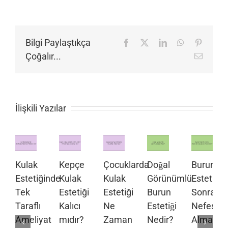
Bilgi Paylaştıkça
Facebook
X
LinkedIn
WhatsApp
Pinteres
Çoğalır...
E-
posta
İlişkili Yazılar
Kulak
Kepçe
Çocuklarda
Doğal
Burun
Estetiğinde
Kulak
Kulak
Görünümlü
Estetiği
Tek
Estetiği
Estetiği
Burun
Sonrası
Taraflı
Kalıcı
Ne
Estetiği
Nefes
Ameliyat
mıdır?
Zaman
Nedir?
Alma