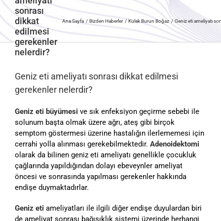
ameliyatı
sonrası
dikkat
Ana Sayfa
Bizden Haberler
Kulak Burun Boğaz
Geniz eti ameliyatı so
edilmesi
gerekenler
nelerdir?
Geniz eti ameliyatı sonrası dikkat edilmesi
gerekenler nelerdir?
Geniz eti büyümesi
ve sık enfeksiyon geçirme sebebi ile
solunum başta olmak üzere ağrı, ateş gibi birçok
semptom göstermesi üzerine hastalığın ilerlememesi için
cerrahi yolla alınması gerekebilmektedir.
Adenoidektomi
olarak da bilinen geniz eti ameliyatı genellikle çocukluk
çağlarında yapıldığından dolayı ebeveynler ameliyat
öncesi ve sonrasında yapılması gerekenler hakkında
endişe duymaktadırlar.
Geniz eti
ameliyatları ile ilgili diğer endişe duyulardan biri
de ameliyat sonrası bağışıklık sistemi üzerinde herhangi