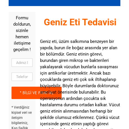
Formu
Geniz Eti Tedavisi
doldurun,
sizinle
hemen
Geniz eti, üzüm salkımına benzeyen bir
iletişime
yapıda, burun ile boğaz arasında yer alan
geçelim !
bir bölümdür. Geniz etinin görevi,
burundan giren mikrop ve bakterileri
yakalayarak vücudun bunlarla savaşması
için antikorlar üretmektir. Ancak bazı
çocuklarda geniz eti çok sık iltihaplanıp
büyüyebilir. Böyle durumlarda doktorunuz
ameliyat önerisinde bulunabilir. Bu
operasyonun ardından çocukta sık
hastalanma durumu ortadan kalkar. Vücut
* Verdiğiniz
geniz etinin alınmasından herhangi bir
kişisel veri ve
şekilde olumsuz etkilenmez. Çünkü vücut
iletişim
bilgileriniz,
içerisinde geniz etinin yaptığı görevi
Kaş Sağlık