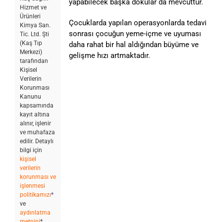
yapabilecek başka dokular da mevcuttur.
Hizmet ve
Ürünleri
Çocuklarda yapılan operasyonlarda tedavi
Kimya San.
sonrası çocuğun yeme-içme ve uyuması
Tic. Ltd. Şti
(Kaş Tıp
daha rahat bir hal aldığından büyüme ve
Merkezi)
gelişme hızı artmaktadır.
tarafından
Kişisel
Verilerin
Korunması
Kanunu
kapsamında
kayıt altına
alınır, işlenir
ve muhafaza
edilir. Detaylı
bilgi için
kişisel
verilerin
korunması ve
işlenmesi
politikamızı
*
ve
aydınlatma
metnini
*