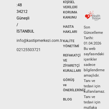
KİŞİSEL
:48
VERİLERİ
34212
KORUMA
KANUNU
Güneşli
/
HASTA
Son
İSTANBUL
HAKLARI
Güncelleme
Tarihi:
info@kastipmerkezi.com.tr
KALİTE
01.04.2026
YÖNETİMİ
Bu web
02125503721
sayfasındaki
REFAKATÇİ
içerikler
VE
sadece
ZİYARETÇİ
bilgilendirme
KURALLARI
amaçlıdır.
GÖRÜŞ
Tanı ve
ve
tedavi için
ÖNERİLERİNİZ
kullanılamaz.
Tanı ve
BLOG
tedavi için
mutlaka