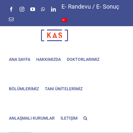
Skip
E- Randevu / E- Sonuç
Facebook
Instagram
YouTube
WhatsApp
LinkedIn
to
content
E-
posta
ANA SAYFA
HAKKIMIZDA
DOKTORLARIMIZ
BÖLÜMLERİMİZ
TANI ÜNİTELERİMİZ
ANLAŞMALI KURUMLAR
İLETİŞİM
Geniz eti