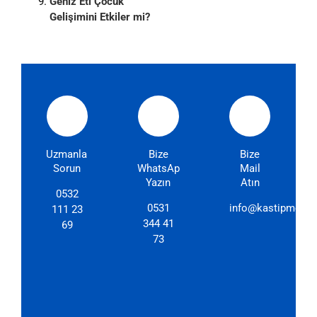
Geniz Eti Çocuk
Gelişimini Etkiler mi?
Uzmanlarımıza
Bize
Bize
Sorun
WhatsApp'dan
Mail
Yazın
Atın
0532
0531
info@kastipmerkez
111 23
344 41
69
73