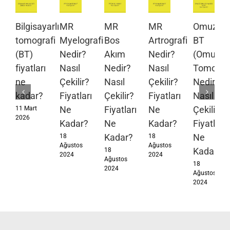
Bilgisayarlı
MR
MR
MR
Omuz
tomografi
Myelografi
Bos
Artrografi
BT
(BT)
Nedir?
Akım
Nedir?
(Omuz
fiyatları
Nasıl
Nedir?
Nasıl
Tomograf
ne
Çekilir?
Nasıl
Çekilir?
Nedir?
kadar?
Fiyatları
Çekilir?
Fiyatları
Nasıl
Ne
Fiyatları
Ne
Çekilir?
11 Mart
2026
Kadar?
Ne
Kadar?
Fiyatları
Kadar?
Ne
18
18
Ağustos
Ağustos
Kadar?
18
2024
2024
Ağustos
18
2024
Ağustos
2024