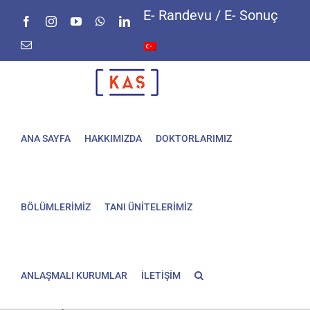
Skip
E- Randevu / E- Sonuç
Facebook
Instagram
YouTube
WhatsApp
LinkedIn
to
content
E-
posta
ANA SAYFA
HAKKIMIZDA
DOKTORLARIMIZ
BÖLÜMLERİMİZ
TANI ÜNİTELERİMİZ
ANLAŞMALI KURUMLAR
İLETİŞİM
Diz BT (Diz