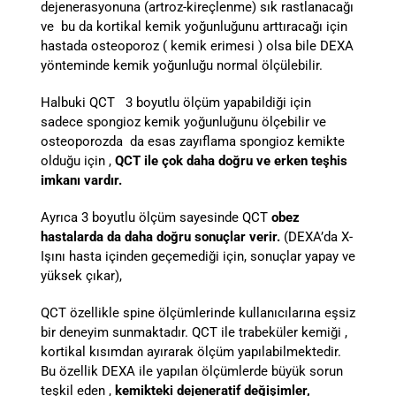
dejenerasyonuna (artroz-kireçlenme) sık rastlanacağı
ve bu da kortikal kemik yoğunluğunu arttıracağı için
hastada osteoporoz ( kemik erimesi ) olsa bile DEXA
yönteminde kemik yoğunluğu normal ölçülebilir.
Halbuki QCT 3 boyutlu ölçüm yapabildiği için
sadece spongioz kemik yoğunluğunu ölçebilir ve
osteoporozda da esas zayıflama spongioz kemikte
olduğu için ,
QCT ile çok daha doğru ve erken teşhis
imkanı vardır.
Ayrıca 3 boyutlu ölçüm sayesinde QCT
obez
hastalarda
da daha doğru sonuçlar verir.
(DEXA’da X-
Işını hasta içinden geçemediği için, sonuçlar yapay ve
yüksek çıkar),
QCT özellikle spine ölçümlerinde kullanıcılarına eşsiz
bir deneyim sunmaktadır. QCT ile trabeküler kemiği ,
kortikal kısımdan ayırarak ölçüm yapılabilmektedir.
Bu özellik DEXA ile yapılan ölçümlerde büyük sorun
teşkil eden ,
kemikteki dejeneratif değişimler,