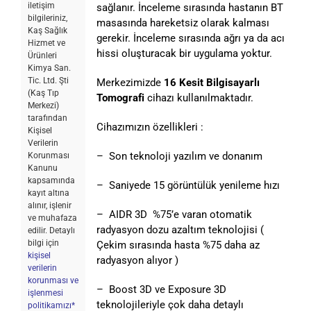
iletişim
sağlanır. İnceleme sırasında hastanın BT
bilgileriniz,
masasında hareketsiz olarak kalması
Kaş Sağlık
gerekir. İnceleme sırasında ağrı ya da acı
Hizmet ve
hissi oluşturacak bir uygulama yoktur.
Ürünleri
Kimya San.
Tic. Ltd. Şti
Merkezimizde
16 Kesit Bilgisayarlı
(Kaş Tıp
Tomografi
cihazı kullanılmaktadır.
Merkezi)
tarafından
Cihazımızın özellikleri :
Kişisel
Verilerin
– Son teknoloji yazılım ve donanım
Korunması
Kanunu
kapsamında
– Saniyede 15 görüntülük yenileme hızı
kayıt altına
alınır, işlenir
– AIDR 3D %75’e varan otomatik
ve muhafaza
radyasyon dozu azaltım teknolojisi (
edilir. Detaylı
bilgi için
Çekim sırasında hasta %75 daha az
kişisel
radyasyon alıyor )
verilerin
korunması ve
– Boost 3D ve Exposure 3D
işlenmesi
teknolojileriyle çok daha detaylı
politikamızı*