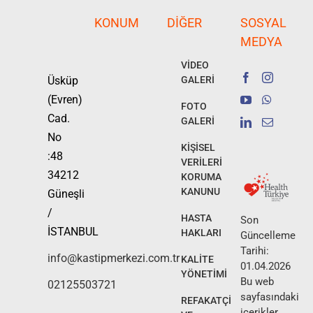
KONUM
DIĞER
SOSYAL
MEDYA
VİDEO
Üsküp
GALERİ
(Evren)
FOTO
Cad.
GALERİ
No
KİŞİSEL
:48
VERİLERİ
34212
KORUMA
KANUNU
Güneşli
/
HASTA
Son
İSTANBUL
HAKLARI
Güncelleme
Tarihi:
info@kastipmerkezi.com.tr
KALİTE
01.04.2026
YÖNETİMİ
Bu web
02125503721
sayfasındaki
REFAKATÇİ
içerikler