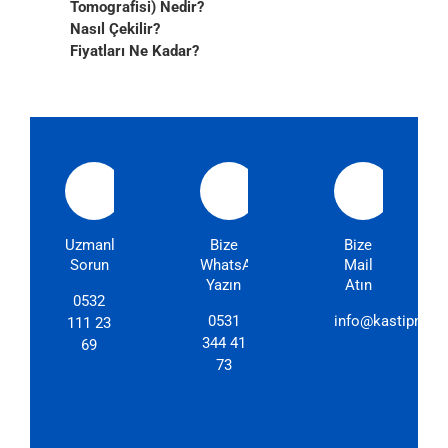
Tomografisi) Nedir?
Nasıl Çekilir?
Fiyatları Ne Kadar?
Uzmanlarımıza
Bize
Bize
Sorun
WhatsApp'dan
Mail
Yazın
Atın
0532
0531
info@kastipmerk
111 23
344 41
69
73