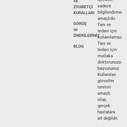
VE
sadece
ZİYARETÇİ
bilgilendirme
KURALLARI
amaçlıdır.
GÖRÜŞ
Tanı ve
ve
tedavi için
ÖNERİLERİNİZ
kullanılamaz.
Tanı ve
BLOG
tedavi için
mutlaka
doktorunuza
başvurunuz.
Kullanılan
görseller
tanıtım
amaçlı
olup,
gerçek
hastalara
ait değildir.