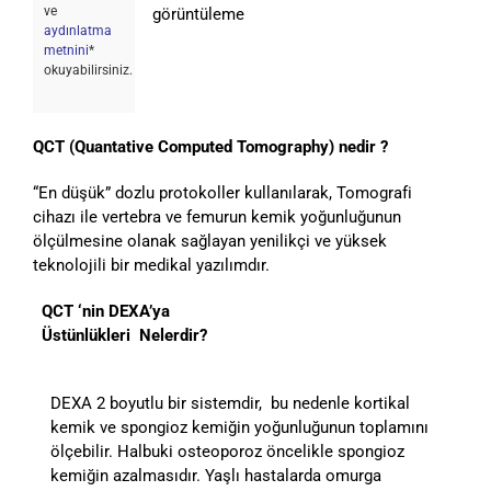
ve
görüntüleme
aydınlatma
metnini
*
okuyabilirsiniz.
QCT (Quantative Computed Tomography) nedir ?
“En düşük” dozlu protokoller kullanılarak, Tomografi
cihazı ile vertebra ve femurun kemik yoğunluğunun
ölçülmesine olanak sağlayan yenilikçi ve yüksek
teknolojili bir medikal yazılımdır.
QCT ‘nin DEXA’ya
Üstünlükleri Nelerdir?
DEXA 2 boyutlu bir sistemdir, bu nedenle kortikal
kemik ve spongioz kemiğin yoğunluğunun toplamını
ölçebilir. Halbuki osteoporoz öncelikle spongioz
kemiğin azalmasıdır. Yaşlı hastalarda omurga