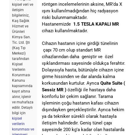
röntgen incelemelerinin aksine, MR’da X
kişisel veri ve
iletişim
ışını kullanılmadığından hiç radyasyon
bilgileriniz,
riski bulunmamaktadır.
Kaş Sağlık
Hastanemizde
1.5 TESLA KAPALI MR
Hizmet ve
cihazı kullanılmaktadır.
Ürünleri
Kimya San.
Tic. Ltd. Şti
Cihazın hastanın içine girdiği tünelinin
(Kaş Tıp
çapı 70 cm olup standart MR
Merkezi)
cihazlarından daha geniştir ve özel
tarafından
ışıklandırması sayesinde oldukça ferahtır.
Kişisel
Dolayısıyla hasta, bütünüyle cihazın içine
Verilerin
Korunması
girme hissinden ve dar alanda kalma
Kanunu
korkusundan kurtulur. Ayrıca
Quite Suite (
kapsamında
Sessiz MR )
özelliği ile hastaya daha
kayıt altına
konforlu bir çekim sağlanır. Tarama
alınır, işlenir
ve muhafaza
işleminin çoğu hastanın kafası cihazın
edilir. Detaylı
dışındayken gerçekleştirilir. Ayrıca hekim
bilgi için
ya da tekniker sürekli olarak hastayla
kişisel
iletişim halindedir. Geniş tünel çapı
verilerin
sayesinde 200 kg’a kadar olan hastalarda
korunması ve
işlenmesi