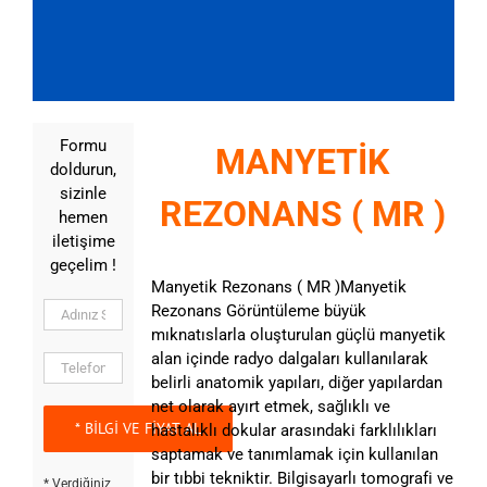
Formu
MANYETİK
doldurun,
sizinle
REZONANS ( MR )
hemen
iletişime
geçelim !
Manyetik Rezonans ( MR )Manyetik
Rezonans Görüntüleme büyük
mıknatıslarla oluşturulan güçlü manyetik
alan içinde radyo dalgaları kullanılarak
belirli anatomik yapıları, diğer yapılardan
net olarak ayırt etmek, sağlıklı ve
hastalıklı dokular arasındaki farklılıkları
saptamak ve tanımlamak için kullanılan
bir tıbbi tekniktir. Bilgisayarlı tomografi ve
* Verdiğiniz