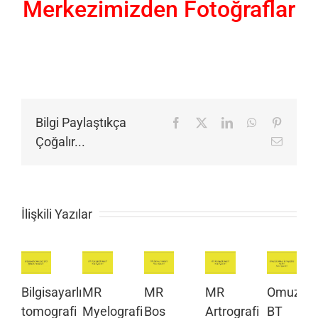
Merkezimizden Fotoğraflar
Bilgi Paylaştıkça
Facebook
X
LinkedIn
WhatsApp
Pinteres
Çoğalır...
E-
posta
İlişkili Yazılar
Bilgisayarlı
MR
MR
MR
Omuz
tomografi
Myelografi
Bos
Artrografi
BT