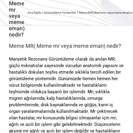
Meme
mr
Ana Sayfa
Görüntüleme Yöntemleri
Meme MR( Meme mr veya meme emarı) ne
veya
meme
emarı)
nedir?
Meme MR( Meme mr veya meme emarı) nedir?
Manyetik Rezonans Görüntüleme olarak da anılan MR;
güçlü mıknatıslar sayesinde vücudun anatomik yapısını ve
hastalıklı dokuları teşhis etmede sıklıkla tercih edilen bir
görüntüleme yöntemidir. Günümüzde hemen hemen her
vücut bölgesinde kullanılmaktadır ve hastalıkların
teşhisinde oldukça başarılı bir işlemdir.
Mr
; sıklıkla
migren ağrılarında, kalp hastalıklarında, omurga
problemlerinde, disk kaynaklarında ve göğüs, karın iç
organ yaralanmalarında kullanılmaktadır. Mr çektirecek
olan hastalar, mr konusunda bilgisi olmayanlar için mr;
ağrılı ve acılı bir işlem gibi gelebilmektedir. Düşüncelerin
aksine mr ağrılı ve acılı bir işlem değildir ve hastalıkların