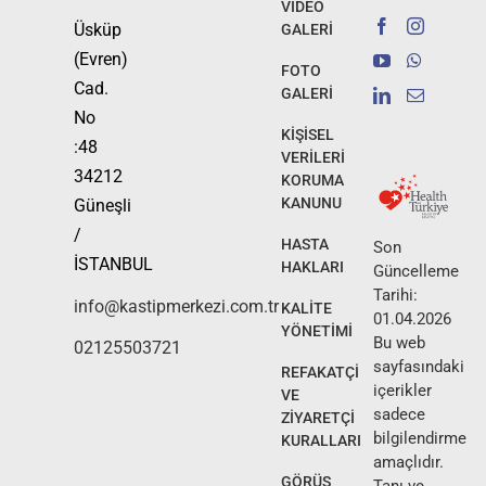
VİDEO
Üsküp
GALERİ
(Evren)
FOTO
Cad.
GALERİ
No
KİŞİSEL
:48
VERİLERİ
34212
KORUMA
KANUNU
Güneşli
/
HASTA
Son
İSTANBUL
HAKLARI
Güncelleme
Tarihi:
info@kastipmerkezi.com.tr
KALİTE
01.04.2026
YÖNETİMİ
Bu web
02125503721
sayfasındaki
REFAKATÇİ
içerikler
VE
sadece
ZİYARETÇİ
bilgilendirme
KURALLARI
amaçlıdır.
GÖRÜŞ
Tanı ve