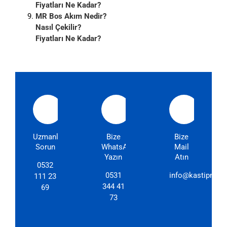
Fiyatları Ne Kadar?
MR Bos Akım Nedir?
Nasıl Çekilir?
Fiyatları Ne Kadar?
Uzmanlarımıza
Bize
Bize
Sorun
WhatsApp'dan
Mail
Yazın
Atın
0532
0531
info@kastipmerk
111 23
344 41
69
73