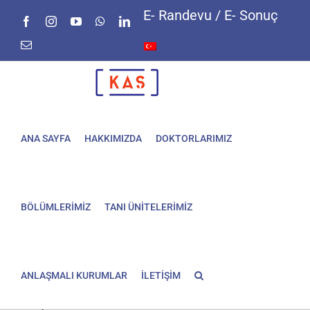
Skip
E- Randevu / E- Sonuç
Facebook
Instagram
YouTube
WhatsApp
LinkedIn
to
content
E-
posta
ANA SAYFA
HAKKIMIZDA
DOKTORLARIMIZ
BÖLÜMLERİMİZ
TANI ÜNİTELERİMİZ
ANLAŞMALI KURUMLAR
İLETİŞİM
Meme
MR(