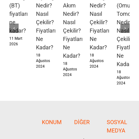
(BT)
Nedir?
Akım
Nedir?
(Omuz
fiyatları
Nasıl
Nedir?
Nasıl
Tomograf
ne
Çekilir?
Nasıl
Çekilir?
Nedir?
kadar?
Fiyatları
Çekilir?
Fiyatları
Nasıl
Ne
Fiyatları
Ne
Çekilir?
11 Mart
2026
Kadar?
Ne
Kadar?
Fiyatları
Kadar?
Ne
18
18
Ağustos
Ağustos
Kadar?
18
2024
2024
Ağustos
18
2024
Ağustos
2024
KONUM
DIĞER
SOSYAL
MEDYA