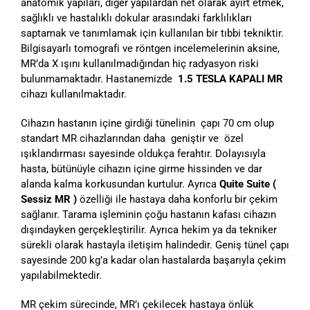
anatomik yapıları, diğer yapılardan net olarak ayırt etmek,
sağlıklı ve hastalıklı dokular arasındaki farklılıkları
saptamak ve tanımlamak için kullanılan bir tıbbi tekniktir.
Bilgisayarlı tomografi ve röntgen incelemelerinin aksine,
MR’da X ışını kullanılmadığından hiç radyasyon riski
bulunmamaktadır. Hastanemizde
1.5 TESLA KAPALI MR
cihazı kullanılmaktadır.
Cihazın hastanın içine girdiği tünelinin çapı 70 cm olup
standart MR cihazlarından daha geniştir ve özel
ışıklandırması sayesinde oldukça ferahtır. Dolayısıyla
hasta, bütünüyle cihazın içine girme hissinden ve dar
alanda kalma korkusundan kurtulur. Ayrıca
Quite Suite (
Sessiz MR )
özelliği ile hastaya daha konforlu bir çekim
sağlanır. Tarama işleminin çoğu hastanın kafası cihazın
dışındayken gerçekleştirilir. Ayrıca hekim ya da tekniker
sürekli olarak hastayla iletişim halindedir. Geniş tünel çapı
sayesinde 200 kg’a kadar olan hastalarda başarıyla çekim
yapılabilmektedir.
MR çekim sürecinde, MR’ı çekilecek hastaya önlük