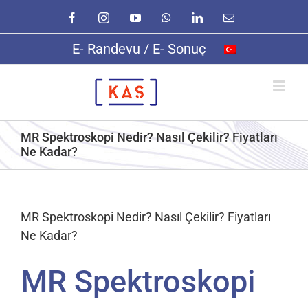
Skip
Facebook
Instagram
YouTube
WhatsApp
LinkedIn
E-
to
posta
content
E- Randevu / E- Sonuç
MR Spektroskopi Nedir? Nasıl Çekilir? Fiyatları
Ne Kadar?
MR Spektroskopi Nedir? Nasıl Çekilir? Fiyatları
Ne Kadar?
MR Spektroskopi