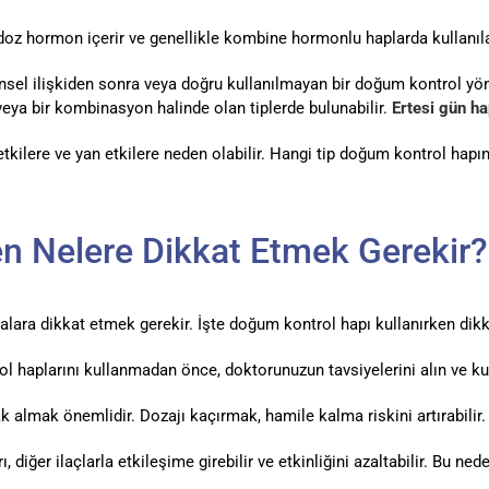
doz hormon içerir ve genellikle kombine hormonlu haplarda kullanıla
nsel ilişkiden sonra veya doğru kullanılmayan bir doğum kontrol yön
veya bir kombinasyon halinde olan tiplerde bulunabilir.
Ertesi gün ha
ı etkilere ve yan etkilere neden olabilir. Hangi tip doğum kontrol h
n Nelere Dikkat Etmek Gerekir?
ara dikkat etmek gerekir. İşte doğum kontrol hapı kullanırken dikk
 haplarını kullanmadan önce, doktorunuzun tavsiyelerini alın ve kull
 almak önemlidir. Dozajı kaçırmak, hamile kalma riskini artırabilir.
 diğer ilaçlarla etkileşime girebilir ve etkinliğini azaltabilir. Bu nede