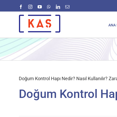
Skip
Facebook
Instagram
YouTube
WhatsApp
LinkedIn
E-
to
posta
content
ANA 
Doğum Kontrol Hapı Nedir? Nasıl Kullanılır? Zara
Doğum Kontrol Hap