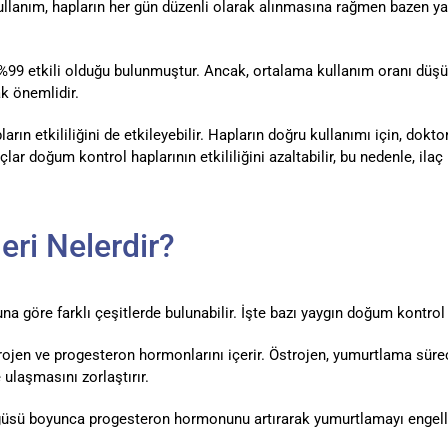
ullanım, hapların her gün düzenli olarak alınmasına rağmen bazen yan
9 etkili olduğu bulunmuştur. Ancak, ortalama kullanım oranı düşünd
k önemlidir.
arın etkililiğini de etkileyebilir. Hapların doğru kullanımı için, dok
açlar doğum kontrol haplarının etkililiğini azaltabilir, bu nedenle, i
eri Nelerdir?
a göre farklı çeşitlerde bulunabilir. İşte bazı yaygın doğum kontrol 
trojen ve progesteron hormonlarını içerir. Östrojen, yumurtlama süre
ulaşmasını zorlaştırır.
ngüsü boyunca progesteron hormonunu artırarak yumurtlamayı engell