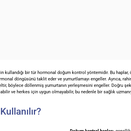
n kullandığı bir tür hormonal doğum kontrol yöntemidir. Bu haplar, 
ormonal döngüsünü taklit eder ve yumurtlamayı engeller. Ayrıca, rahi
celtir, böylece döllenmiş yumurtanın yerleşmesini engeller. Doğru şe
olabilir ve herkes için uygun olmayabilir, bu nedenle bir sağlık uzma
ullanılır?
Doğum kontrol hapları
, genelli