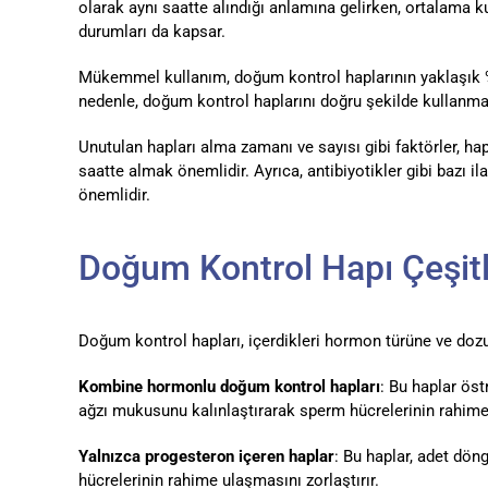
olarak aynı saatte alındığı anlamına gelirken, ortalama k
durumları da kapsar.
Mükemmel kullanım, doğum kontrol haplarının yaklaşık %9
nedenle, doğum kontrol haplarını doğru şekilde kullanma
Unutulan hapları alma zamanı ve sayısı gibi faktörler, hapl
saatte almak önemlidir. Ayrıca, antibiyotikler gibi bazı il
önemlidir.
Doğum Kontrol Hapı Çeşitl
Doğum kontrol hapları, içerdikleri hormon türüne ve dozun
Kombine hormonlu doğum kontrol hapları
: Bu haplar ös
ağzı mukusunu kalınlaştırarak sperm hücrelerinin rahime 
Yalnızca progesteron içeren haplar
: Bu haplar, adet dö
hücrelerinin rahime ulaşmasını zorlaştırır.