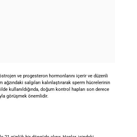
östrojen ve progesteron hormonlarını içerir ve düzenli
m ağzındaki salgıları kalınlaştırarak sperm hücrelerinin
kilde kullanıldığında, doğum kontrol hapları son derece
nıyla görüşmek önemlidir.
kle 21 günlük bir döngüde alınır. Haplar, içindeki