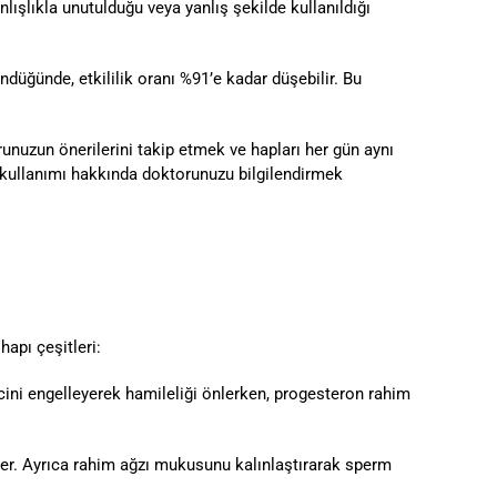
lışlıkla unutulduğu veya yanlış şekilde kullanıldığı
üğünde, etkililik oranı %91’e kadar düşebilir. Bu
torunuzun önerilerini takip etmek ve hapları her gün aynı
laç kullanımı hakkında doktorunuzu bilgilendirmek
hapı çeşitleri:
cini engelleyerek hamileliği önlerken, progesteron rahim
er. Ayrıca rahim ağzı mukusunu kalınlaştırarak sperm