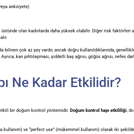
veya anksiyete)
n üstünde olan kadınlarda daha yüksek olabilir. Diğer risk faktörleri
lır.
 bilinen çok az şey vardır, ancak doğru kullanıldıklarında, genellikl
rıca, kan pıhtılaşması, şiddetli baş ağrısı, göğüs ağrısı, nefes darlı
 Ne Kadar Etkilidir?
etkili bir doğum kontrol yöntemidir.
Doğum kontrol hapı etkililiği
, d
lama kullanım) ve “perfect use” (mükemmel kullanım) olarak iki şekil