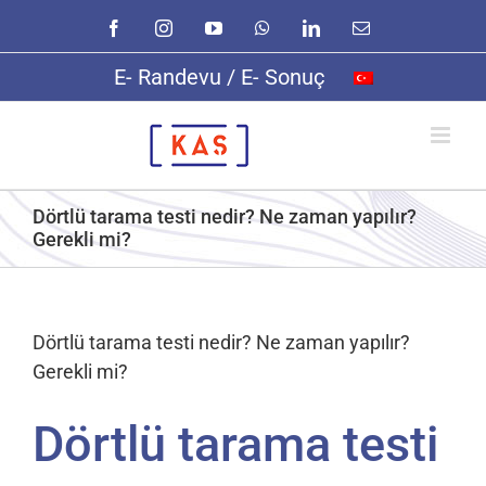
Skip
Facebook
Instagram
YouTube
WhatsApp
LinkedIn
E-
to
posta
content
E- Randevu / E- Sonuç
Dörtlü tarama testi nedir? Ne zaman yapılır?
Gerekli mi?
Dörtlü tarama testi nedir? Ne zaman yapılır?
Gerekli mi?
Dörtlü tarama testi