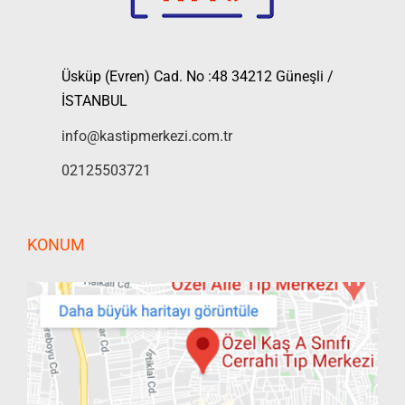
Üsküp (Evren) Cad. No :48 34212 Güneşli /
İSTANBUL
info@kastipmerkezi.com.tr
02125503721
KONUM