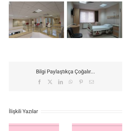
Bilgi Paylaştıkça Çoğalır...
Facebook
X
LinkedIn
WhatsApp
Pinterest
E-
posta
İlişkili Yazılar