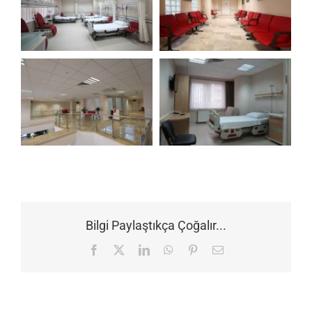
Bilgi Paylaştıkça Çoğalır...
Facebook
X
LinkedIn
WhatsApp
Pinterest
E-
posta