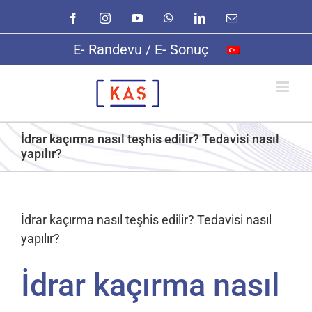
Skip
Facebook
Instagram
YouTube
WhatsApp
LinkedIn
E-
to
posta
content
E- Randevu / E- Sonuç
İdrar kaçırma nasıl teşhis edilir? Tedavisi nasıl
yapılır?
İdrar kaçırma nasıl teşhis edilir? Tedavisi nasıl
yapılır?
İdrar kaçırma nasıl