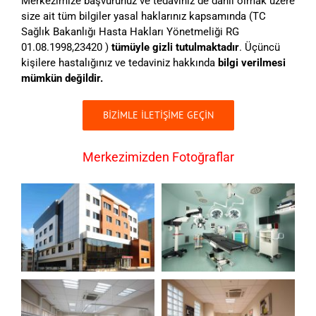
Merkezimize başvurunuz ve tedaviniz de dahil olmak üzere
size ait tüm bilgiler yasal haklarınız kapsamında (TC
Sağlık Bakanlığı Hasta Hakları Yönetmeliği RG
01.08.1998,23420 )
tümüyle gizli tutulmaktadır
. Üçüncü
kişilere hastalığınız ve tedaviniz hakkında
bilgi verilmesi
mümkün değildir.
BİZİMLE İLETİŞİME GEÇİN
Merkezimizden Fotoğraflar