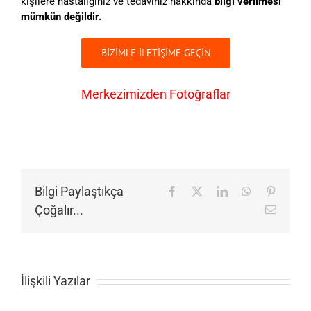
kişilere hastalığınız ve tedaviniz hakkında
bilgi verilmesi
mümkün değildir.
BİZİMLE İLETİŞİME GEÇİN
Merkezimizden Fotoğraflar
Bilgi Paylaştıkça
Facebook
X
LinkedIn
WhatsApp
Pinteres
Çoğalır...
E-
posta
İlişkili Yazılar