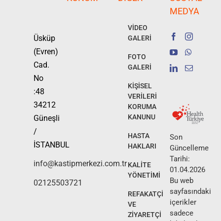
MEDYA
VİDEO
Üsküp
GALERİ
(Evren)
FOTO
Cad.
GALERİ
No
KİŞİSEL
:48
VERİLERİ
34212
KORUMA
KANUNU
Güneşli
/
HASTA
Son
İSTANBUL
HAKLARI
Güncelleme
Tarihi:
info@kastipmerkezi.com.tr
KALİTE
01.04.2026
YÖNETİMİ
Bu web
02125503721
sayfasındaki
REFAKATÇİ
içerikler
VE
sadece
ZİYARETÇİ