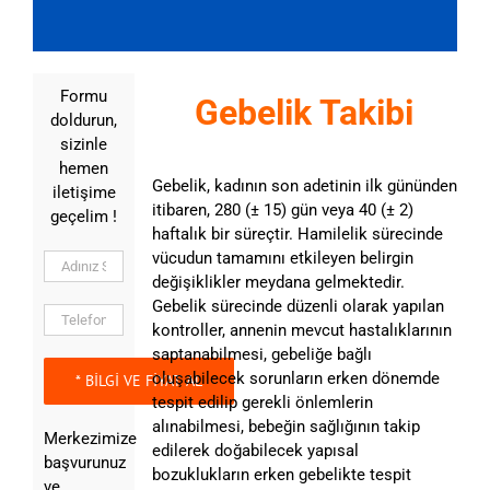
Formu
Gebelik Takibi
doldurun,
sizinle
hemen
Gebelik, kadının son adetinin ilk gününden
iletişime
itibaren, 280 (± 15) gün veya 40 (± 2)
geçelim !
haftalık bir süreçtir. Hamilelik sürecinde
vücudun tamamını etkileyen belirgin
değişiklikler meydana gelmektedir.
Gebelik sürecinde düzenli olarak yapılan
kontroller, annenin mevcut hastalıklarının
saptanabilmesi, gebeliğe bağlı
oluşabilecek sorunların erken dönemde
tespit edilip gerekli önlemlerin
alınabilmesi, bebeğin sağlığının takip
Merkezimize
edilerek doğabilecek yapısal
başvurunuz
bozuklukların erken gebelikte tespit
ve