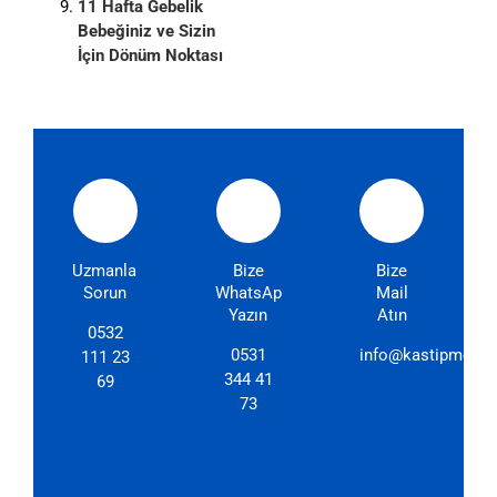
11 Hafta Gebelik
Bebeğiniz ve Sizin
İçin Dönüm Noktası
Uzmanlarımıza
Bize
Bize
Sorun
WhatsApp'dan
Mail
Yazın
Atın
0532
0531
info@kastipmerkez
111 23
344 41
69
73