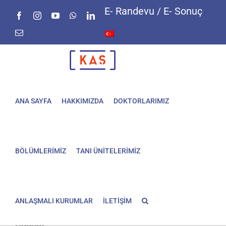
Skip
E- Randevu / E- Sonuç
Facebook
Instagram
YouTube
WhatsApp
LinkedIn
to
content
E-
posta
ANA SAYFA
HAKKIMIZDA
DOKTORLARIMIZ
BÖLÜMLERİMİZ
TANI ÜNİTELERİMİZ
ANLAŞMALI KURUMLAR
İLETİŞİM
Sezaryen