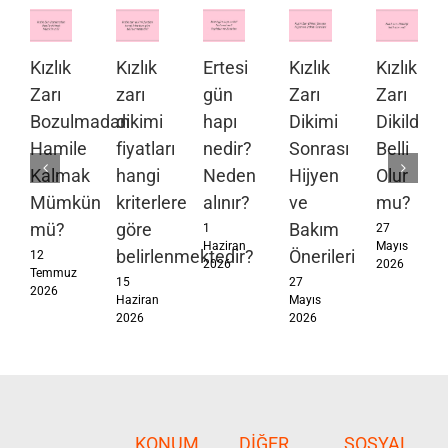
Kızlık
Kızlık
Ertesi
Kızlık
Kızlık
Zarı
zarı
gün
Zarı
Zarı
Bozulmadan
dikimi
hapı
Dikimi
Dikildiği
Hamile
fiyatları
nedir?
Sonrası
Belli
Kalmak
hangi
Neden
Hijyen
Olur
Mümkün
kriterlere
alınır?
ve
mu?
mü?
göre
Bakım
1
27
Haziran
Mayıs
belirlenmektedir?
Önerileri
12
2026
2026
Temmuz
15
27
2026
Haziran
Mayıs
2026
2026
KONUM
DIĞER
SOSYAL