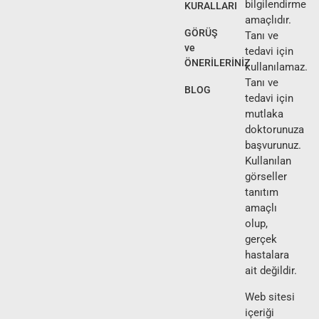
bilgilendirme
KURALLARI
amaçlıdır.
GÖRÜŞ
Tanı ve
ve
tedavi için
ÖNERİLERİNİZ
kullanılamaz.
Tanı ve
BLOG
tedavi için
mutlaka
doktorunuza
başvurunuz.
Kullanılan
görseller
tanıtım
amaçlı
olup,
gerçek
hastalara
ait değildir.
Web sitesi
içeriği