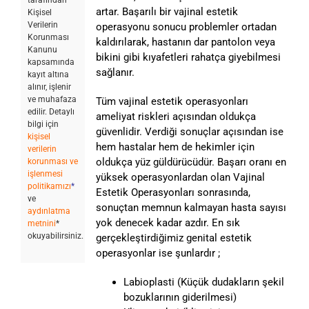
artar. Başarılı bir vajinal estetik
Kişisel
Verilerin
operasyonu sonucu problemler ortadan
Korunması
kaldırılarak, hastanın dar pantolon veya
Kanunu
bikini gibi kıyafetleri rahatça giyebilmesi
kapsamında
sağlanır.
kayıt altına
alınır, işlenir
ve muhafaza
Tüm vajinal estetik operasyonları
edilir. Detaylı
ameliyat riskleri açısından oldukça
bilgi için
güvenlidir. Verdiği sonuçlar açısından ise
kişisel
hem hastalar hem de hekimler için
verilerin
oldukça yüz güldürücüdür. Başarı oranı en
korunması ve
işlenmesi
yüksek operasyonlardan olan Vajinal
politikamızı
*
Estetik Operasyonları sonrasında,
ve
sonuçtan memnun kalmayan hasta sayısı
aydınlatma
yok denecek kadar azdır. En sık
metnini
*
okuyabilirsiniz.
gerçekleştirdiğimiz genital estetik
operasyonlar ise şunlardır ;
Labioplasti (Küçük dudakların şekil
bozuklarının giderilmesi)