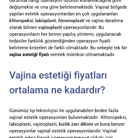
durumda hangi operasyon türünün kullanılacağına göre
değişmekte ve ona göre belirlenmektedir. Vajinal bölgede
yapılan estetik operasyonlardan en çok uygulananları
klitoropeksi
,
labioplasti
,
himenoplasti
ve vajina daraltma
olarak bilinen
vajinoplasti
operasyonlarıdır. Bu
operasyonların her birinin yapılış yöntemi, uygulanacak
tedaviler farklılık gösterdiğinden operasyon fiyatlı
belirleme kriterleri de farklı olmaktadır. Bu sebeple tek bir
vajina estetiği fiyatı
vermek mümkün olmamaktadır.
Vajina estetiği fiyatları
ortalama ne kadardır?
Günümüz tıp teknolojisi ile uygulanabilen birden fazla
vajinal estetik operasyonları bulunmaktadır. Klitoropeksi,
labioplasti, vajinoplasti,
kızlık zarı dikimi
ve buna benzer
operasyonlar vajinal estetik operasyonlarıdır. Vajinal
estetik adına birçok operasyon mevcut olduğu için