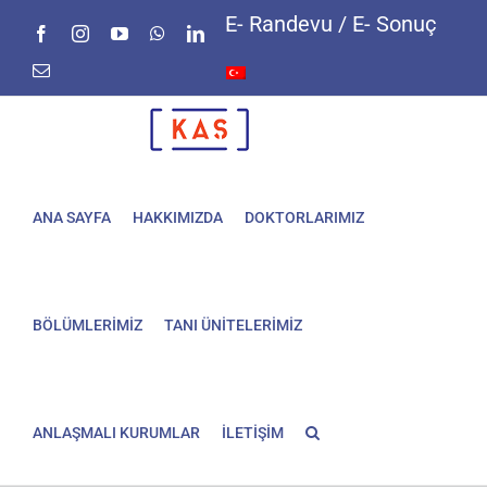
Skip
E- Randevu / E- Sonuç
Facebook
Instagram
YouTube
WhatsApp
LinkedIn
to
content
E-
posta
ANA SAYFA
HAKKIMIZDA
DOKTORLARIMIZ
BÖLÜMLERİMİZ
TANI ÜNİTELERİMİZ
ANLAŞMALI KURUMLAR
İLETİŞİM