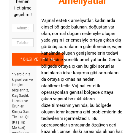
Ameliyatlar
hemen
iletişime
geçelim !
Vajinal estetik ameliyatlar, kadınlarda
cinsel bölgede bulunan, doğuştan var
olan, normal doğum nedeniyle oluşan
yada yaşın ilerlemesiyle ortaya çıkan dış
görünüş sorunlarının giderilmesine, vajen
kanalında oluşan genişlemelerin tedavi
edilmesine yönelik ameliyatlardır. Genital
bölgede ortaya çıkan bu gibi sorunlar
kadınlarda idrar kaçırma gibi sorunların
* Verdiğiniz
da ortaya çıkmasına neden
kişisel veri ve
iletişim
olabilmektedir. Vajinal estetik
bilgileriniz,
operasyonları genital bölgede ortaya
Kaş Sağlık
çıkan yapısal bozuklukların
Hizmet ve
düzeltilmesinin yanında, bu bölgede
Ürünleri
oluşan idrar kaçırma gibi problemlerin de
Kimya San.
Tic. Ltd. Şti
tedavilerini içermektedir. Bu
(Kaş Tıp
operasyonlar sonrasında özgüven geri
Merkezi)
kazanılır, cinsel ilişki sırasında alınan haz
tarafından