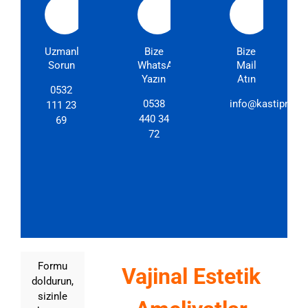
Uzmanlarımıza
Bize
Bize
Sorun
WhatsApp'dan
Mail
Yazın
Atın
0532
0538
info@kastipmerk
111 23
440 34
69
72
Formu
Vajinal Estetik
doldurun,
sizinle