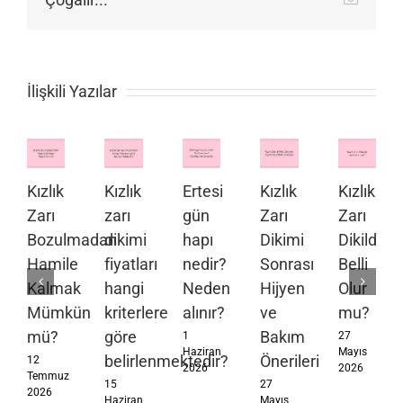
posta
İlişkili Yazılar
Kızlık
Kızlık
Ertesi
Kızlık
Kızlık
Zarı
zarı
gün
Zarı
Zarı
Bozulmadan
dikimi
hapı
Dikimi
Dikildiği
Hamile
fiyatları
nedir?
Sonrası
Belli
Kalmak
hangi
Neden
Hijyen
Olur
Mümkün
kriterlere
alınır?
ve
mu?
mü?
göre
Bakım
1
27
Haziran
Mayıs
belirlenmektedir?
Önerileri
12
2026
2026
Temmuz
15
27
2026
Haziran
Mayıs