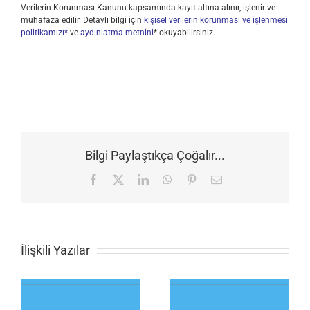
Verilerin Korunması Kanunu kapsamında kayıt altına alınır, işlenir ve
muhafaza edilir. Detaylı bilgi için
kişisel verilerin korunması ve işlenmesi
politikamızı*
ve
aydınlatma metnini
* okuyabilirsiniz.
Bilgi Paylaştıkça Çoğalır...
Facebook
X
LinkedIn
WhatsApp
Pinterest
E-
posta
İlişkili Yazılar