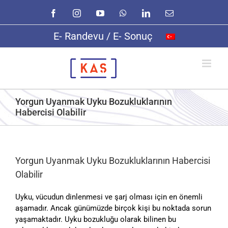
Skip
Facebook
Instagram
YouTube
WhatsApp
LinkedIn
E-
to
posta
content
E- Randevu / E- Sonuç
Yorgun Uyanmak Uyku Bozukluklarının
Habercisi Olabilir
Yorgun Uyanmak Uyku Bozukluklarının Habercisi
Olabilir
Uyku, vücudun dinlenmesi ve şarj olması için en önemli
aşamadır. Ancak günümüzde birçok kişi bu noktada sorun
yaşamaktadır. Uyku bozukluğu olarak bilinen bu