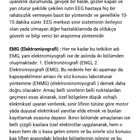
uyanıklık durumunda, gevşek bir halde, gözler kapalı ve
yarı oturur şekilde çekilen rutin EEG hastaya hiç bir
rahatsızlık vermeyen basit bir yöntemdir ve genellikle 10-
15 dakika sürer. EEG merkezi sinir sisteminin ilerleyici
olan yada olmayan diğer hastalıklarında da oldukça
güvenli ve bilgi verici bir araştırma yöntemidir.
EMG (Elektromiyografi) :
Her ne kadar bu tetkikin adı
EMG, yani elektromiyografi ise de aslında iki bölümden
oluşmaktadır: 1. Elektronörografi (ENG), 2.
Elektromiyografi (EMG). Bu nedenle her iki aşamayı da
kapsayabilmesi amacı ile söz konusu laboratuvar
yöntemine (ENMG) (elektronöromiyografi ) demek daha
doğru olacaktır. Amaç belli sinirlerin belli noktalardan
geçmesi esas alınarak, özel bölgelere düşük voltajlı
elektriksel uyaran verilerek, sinir lifinin türüne göre motor
yâda duyusal elektriksel yanıtlar elde etmek ve bunları
kayıtlamak esasına dayanır. İkinci bölümde amaçlanan ise
belli çizgili kaslara özel elektrotlar uygulanarak, hem o
kasın hem de o kasa gelen sinirin ve bu sinirle söz konusu
kas lifleri arasındaki bileşke bölgelerinin işleyişi ve bu