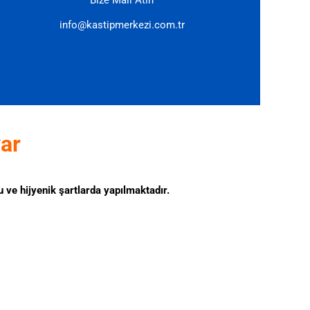
Bize Mail Atın
info@kastipmerkezi.com.tr
ar
u ve hijyenik şartlarda yapılmaktadır.