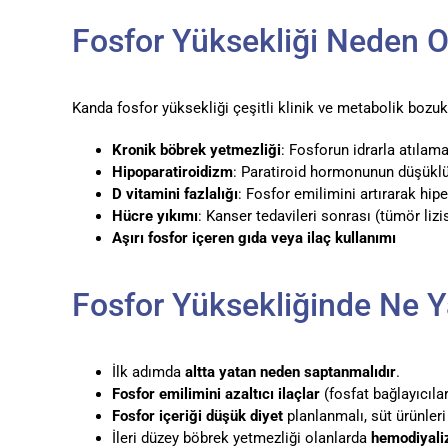
Fosfor Yüksekliği Neden O
Kanda fosfor yüksekliği çeşitli klinik ve metabolik bozukl
Kronik böbrek yetmezliği
: Fosforun idrarla atılam
Hipoparatiroidizm
: Paratiroid hormonunun düşüklü
D vitamini fazlalığı
: Fosfor emilimini artırarak hiper
Hücre yıkımı
: Kanser tedavileri sonrası (tümör liz
Aşırı fosfor içeren gıda veya ilaç kullanımı
Fosfor Yüksekliğinde Ne Y
İlk adımda
altta yatan neden saptanmalıdır
.
Fosfor emilimini azaltıcı ilaçlar
(fosfat bağlayıcılar)
Fosfor içeriği düşük diyet
planlanmalı, süt ürünleri 
İleri düzey böbrek yetmezliği olanlarda
hemodiyali