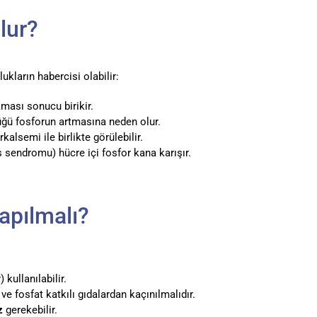
lur?
ukların habercisi olabilir:
aması sonucu birikir.
ğü fosforun artmasına neden olur.
kalsemi ile birlikte görülebilir.
is sendromu) hücre içi fosfor kana karışır.
apılmalı?
 kullanılabilir.
ve fosfat katkılı gıdalardan kaçınılmalıdır.
z
gerekebilir.