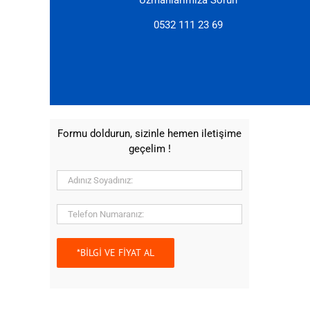
Uzmanlarımıza Sorun
0532 111 23 69
Formu doldurun, sizinle hemen iletişime
geçelim !