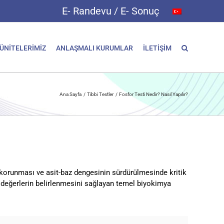
E- Randevu / E- Sonuç
 ÜNİTELERİMİZ
ANLAŞMALI KURUMLAR
İLETİŞİM
Ana Sayfa
Tibbi Testler
Fosfor Testi Nedir? Nasıl Yapılır?
n korunması ve asit-baz dengesinin sürdürülmesinde kritik
 bu değerlerin belirlenmesini sağlayan temel biyokimya