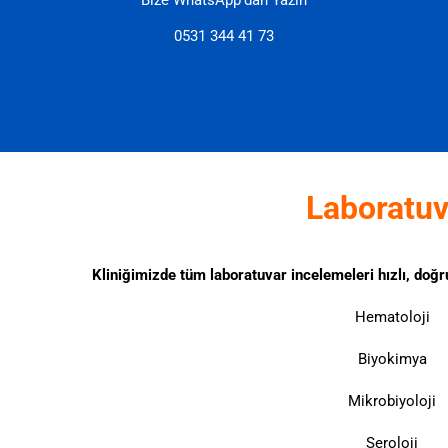
Bize WhatsApp'dan Yazın
0531 344 41 73
Laboratuv
Kliniğimizde tüm laboratuvar incelemeleri hızlı, doğr
Hematoloji
Biyokimya
Mikrobiyoloji
Seroloji