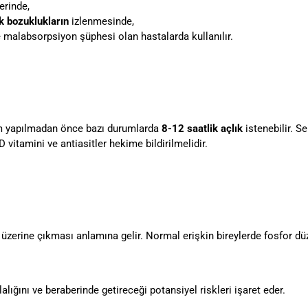
erinde,
k bozuklukların
izlenmesinde,
e malabsorpsiyon şüphesi olan hastalarda kullanılır.
üm yapılmadan önce bazı durumlarda
8-12 saatlik açlık
istenebilir. 
 D vitamini ve antiasitler hekime bildirilmelidir.
 üzerine çıkması anlamına gelir. Normal erişkin bireylerde fosfor dü
lığını ve beraberinde getireceği potansiyel riskleri işaret eder.