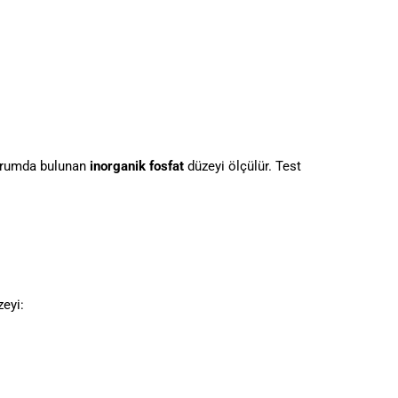
Serumda bulunan
inorganik fosfat
düzeyi ölçülür. Test
zeyi: