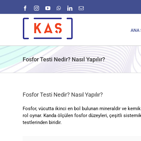
Skip
Facebook
Instagram
YouTube
WhatsApp
LinkedIn
E-
to
posta
content
ANA 
Fosfor Testi Nedir? Nasıl Yapılır?
Fosfor Testi Nedir? Nasıl Yapılır?
Fosfor, vücutta ikinci en bol bulunan mineraldir ve kemi
rol oynar. Kanda ölçülen fosfor düzeyleri, çeşitli sistemi
testlerinden biridir.