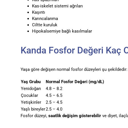
Kas-iskelet sistemi ağrıları
Kaşıntı
Karıncalanma
Ciltte kuruluk
Hipokalsemiye bağlı kasılmalar
Kanda Fosfor Değeri Kaç 
Yaşa göre değişen normal fosfor düzeyleri şu şekildedir:
Yaş Grubu
Normal Fosfor Değeri (mg/dL)
Yenidoğan
4.8 – 8.2
Çocuklar
4.5 – 6.5
Yetişkinler
2.5 – 4.5
Yaşlı bireyler
2.5 – 4.0
Fosfor düzeyi,
saatlik değişim gösterebilir
ve diyet, ilaçl