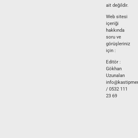
ait değildir.
Web sitesi
içeriği
hakkında
soru ve
görüşleriniz
için :
Editör :
Gökhan
Uzunalan
info@kastipmer
/ 0532 111
23 69