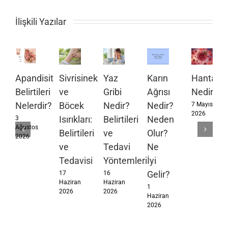
İlişkili Yazılar
Apandisit
Sivrisinek
Yaz
Karın
Hantavir
Belirtileri
ve
Gribi
Ağrısı
Nedir?
Nelerdir?
Böcek
Nedir?
Nedir?
7 Mayıs
2026
Isırıkları:
Belirtileri
Neden
3
Ağustos
Belirtileri
ve
Olur?
2026
ve
Tedavi
Ne
Tedavisi
Yöntemleri
İyi
Gelir?
17
16
Haziran
Haziran
1
2026
2026
Haziran
2026