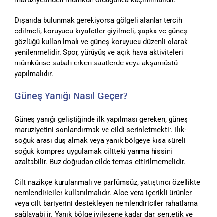
maruziyetinden mümkün olduğunca kaçınılmalıdır.
Dışarıda bulunmak gerekiyorsa gölgeli alanlar tercih
edilmeli, koruyucu kıyafetler giyilmeli, şapka ve güneş
gözlüğü kullanılmalı ve güneş koruyucu düzenli olarak
yenilenmelidir. Spor, yürüyüş ve açık hava aktiviteleri
mümkünse sabah erken saatlerde veya akşamüstü
yapılmalıdır.
Güneş Yanığı Nasıl Geçer?
Güneş yanığı geliştiğinde ilk yapılması gereken, güneş
maruziyetini sonlandırmak ve cildi serinletmektir. Ilık-
soğuk arası duş almak veya yanık bölgeye kısa süreli
soğuk kompres uygulamak ciltteki yanma hissini
azaltabilir. Buz doğrudan cilde temas ettirilmemelidir.
Cilt nazikçe kurulanmalı ve parfümsüz, yatıştırıcı özellikte
nemlendiriciler kullanılmalıdır. Aloe vera içerikli ürünler
veya cilt bariyerini destekleyen nemlendiriciler rahatlama
sağlayabilir. Yanık bölge iyileşene kadar dar, sentetik ve