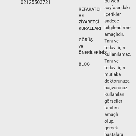
Bu web
02125503721
sayfasındaki
REFAKATÇİ
içerikler
VE
sadece
ZİYARETÇİ
bilgilendirme
KURALLARI
amaçlıdır.
GÖRÜŞ
Tanı ve
ve
tedavi için
ÖNERİLERİNİZ
kullanılamaz.
Tanı ve
BLOG
tedavi için
mutlaka
doktorunuza
başvurunuz.
Kullanılan
görseller
tanıtım
amaçlı
olup,
gerçek
hastalara