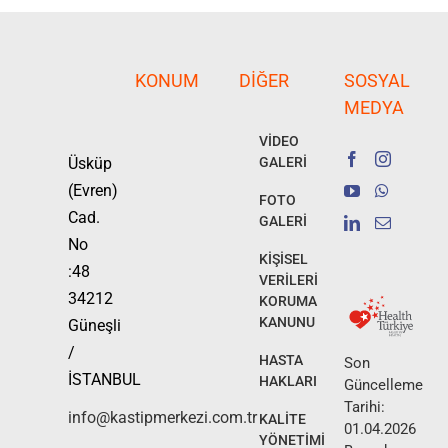
KONUM
DIĞER
SOSYAL
MEDYA
VİDEO
Üsküp
GALERİ
(Evren)
FOTO
Cad.
GALERİ
No
KİŞİSEL
:48
VERİLERİ
34212
KORUMA
KANUNU
Güneşli
/
HASTA
Son
İSTANBUL
HAKLARI
Güncelleme
Tarihi:
info@kastipmerkezi.com.tr
KALİTE
01.04.2026
YÖNETİMİ