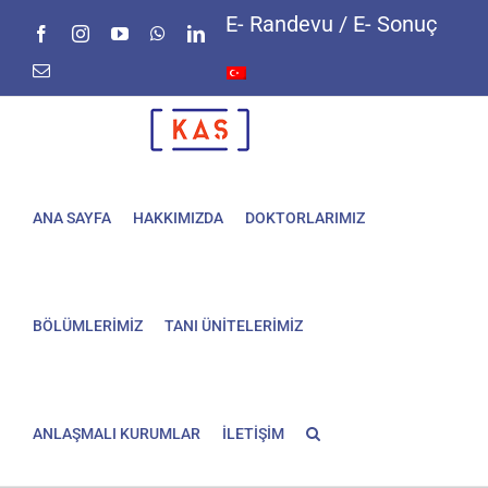
Skip
E- Randevu / E- Sonuç
Facebook
Instagram
YouTube
WhatsApp
LinkedIn
to
content
E-
posta
ANA SAYFA
HAKKIMIZDA
DOKTORLARIMIZ
BÖLÜMLERİMİZ
TANI ÜNİTELERİMİZ
ANLAŞMALI KURUMLAR
İLETİŞİM