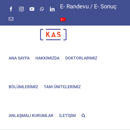
Skip
E- Randevu / E- Sonuç
Facebook
Instagram
YouTube
WhatsApp
LinkedIn
to
content
E-
posta
ANA SAYFA
HAKKIMIZDA
DOKTORLARIMIZ
BÖLÜMLERİMİZ
TANI ÜNİTELERİMİZ
ANLAŞMALI KURUMLAR
İLETİŞİM