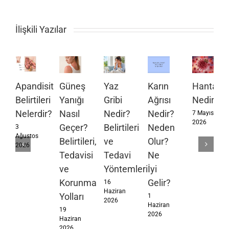
İlişkili Yazılar
Apandisit
Güneş
Yaz
Karın
Hantavir
Belirtileri
Yanığı
Gribi
Ağrısı
Nedir?
Nelerdir?
Nasıl
Nedir?
Nedir?
7 Mayıs
2026
Geçer?
Belirtileri
Neden
3
Ağustos
Belirtileri,
ve
Olur?
2026
Tedavisi
Tedavi
Ne
ve
Yöntemleri
İyi
Korunma
Gelir?
16
Haziran
Yolları
1
2026
Haziran
19
2026
Haziran
2026