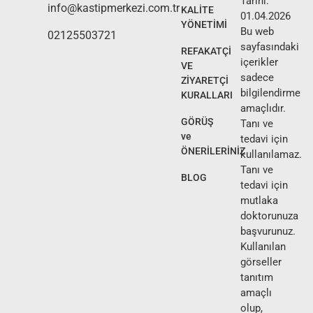
Tarihi:
info@kastipmerkezi.com.tr
KALİTE
01.04.2026
YÖNETİMİ
Bu web
02125503721
sayfasındaki
REFAKATÇİ
içerikler
VE
sadece
ZİYARETÇİ
bilgilendirme
KURALLARI
amaçlıdır.
GÖRÜŞ
Tanı ve
ve
tedavi için
ÖNERİLERİNİZ
kullanılamaz.
Tanı ve
BLOG
tedavi için
mutlaka
doktorunuza
başvurunuz.
Kullanılan
görseller
tanıtım
amaçlı
olup,