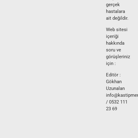
gerçek
hastalara
ait değildir.
Web sitesi
içeriği
hakkında
soru ve
görüşleriniz
için :
Editör :
Gökhan
Uzunalan
info@kastipmer
/ 0532 111
23 69