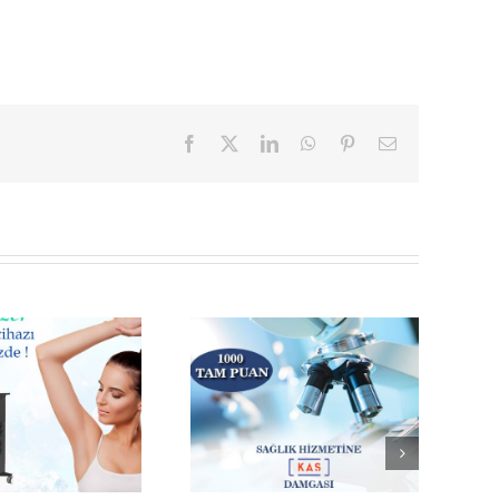
Facebook
X
LinkedIn
WhatsApp
Pinterest
E-
posta