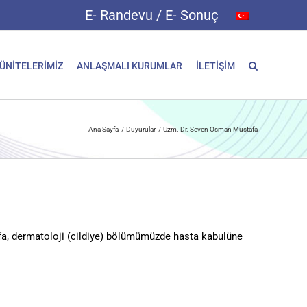
E- Randevu / E- Sonuç
 ÜNİTELERİMİZ
ANLAŞMALI KURUMLAR
İLETİŞİM
Ana Sayfa
Duyurular
Uzm. Dr. Seven Osman Mustafa
, dermatoloji (cildiye) bölümümüzde hasta kabulüne