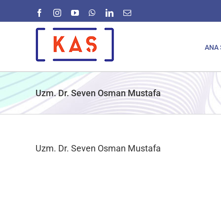
Skip
Facebook
Instagram
YouTube
WhatsApp
LinkedIn
E-
to
posta
content
ANA 
Uzm. Dr. Seven Osman Mustafa
Uzm. Dr. Seven Osman Mustafa