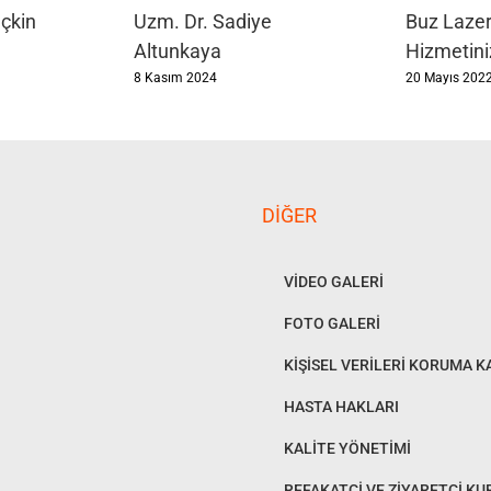
eçkin
Uzm. Dr. Sadiye
Buz Lazer
Altunkaya
Hizmetin
8 Kasım 2024
20 Mayıs 202
DIĞER
VİDEO GALERİ
FOTO GALERİ
KİŞİSEL VERİLERİ KORUMA 
HASTA HAKLARI
KALİTE YÖNETİMİ
REFAKATÇİ VE ZİYARETÇİ KU