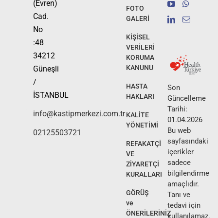
(Evren)
FOTO
Cad.
GALERİ
No
KİŞİSEL
:48
VERİLERİ
34212
KORUMA
KANUNU
Güneşli
/
HASTA
Son
İSTANBUL
HAKLARI
Güncelleme
Tarihi:
info@kastipmerkezi.com.tr
KALİTE
01.04.2026
YÖNETİMİ
Bu web
02125503721
sayfasındaki
REFAKATÇİ
içerikler
VE
sadece
ZİYARETÇİ
bilgilendirme
KURALLARI
amaçlıdır.
GÖRÜŞ
Tanı ve
ve
tedavi için
ÖNERİLERİNİZ
kullanılamaz.