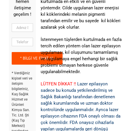
hemen
kurtulmada en etkili ve en güvenli
iletişime
yöntemdir. Cilde uygulanan lazer enerjisi
geçelim !
kıl köklerindeki melanin pigmenti
tarafından emilir ve bu sayede kıl kökleri
azalarak yok olurlar.
İstenmeyen tüylerden kurtulmada en fazla
tercih edilen yöntem olan lazer epilasyon
uygulaması, kıl oluşumunu tamamlamış
ve uygulamaya engel herhangi bir sağlık
problemi olmayan herkese güvenle
uygulanabilmektedir.
* Verdiğiniz
kişisel veri ve
LÜTFEN DİKKAT !!
Lazer epilasyon
iletişim
bilgileriniz,
sadece bu konuda yetkilendirilmiş ve
Kaş Sağlık
Sağlık Bakanlığı tarafından denetlenen
Hizmet ve
sağlık kurumlarında ve uzman doktor
Ürünleri
kontrolünde uygulanmalıdır. Ayrıca lazer
Kimya San.
Tic. Ltd. Şti
epilasyon cihazının FDA onaylı olması da
(Kaş Tıp
çok önemlidir. FDA onaysız cihazlarla
Merkezi)
yapılan uygulamalarda geri dönüşü