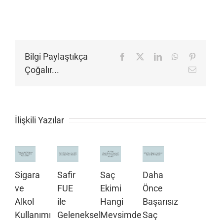
Bilgi Paylaştıkça
Facebook
X
LinkedIn
WhatsApp
Pinteres
Çoğalır...
E-
posta
İlişkili Yazılar
Sigara
Safir
Saç
Daha
ve
FUE
Ekimi
Önce
Alkol
ile
Hangi
Başarısız
Kullanımı
Geleneksel
Mevsimde
Saç