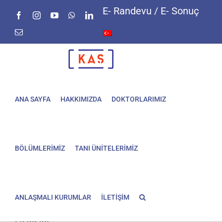
Skip
E- Randevu / E- Sonuç
Facebook
Instagram
YouTube
WhatsApp
LinkedIn
to
content
E-
posta
ANA SAYFA
HAKKIMIZDA
DOKTORLARIMIZ
BÖLÜMLERİMİZ
TANI ÜNİTELERİMİZ
ANLAŞMALI KURUMLAR
İLETİŞİM
Buz