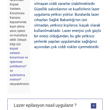
tarafından
olmayan ciddi zararlar olabilmektedir.
Kişisel
Güzellik salonlarının ve kuaförlerin lazer
Verilerin
Korunması
uygulama yetkisi yoktur. Buralarda lazer
Kanunu
cihazları Sağlık Bakanlığı’nın izni
kapsamında
olmadan, yetkisiz kişilerce, kaçak olarak
kayıt altına
kullanılmaktadır. Lazer enerjisi çok güçlü
alınır, işlenir
ve muhafaza
bir enerji olduğundan, bu gibi yetkisiz
edilir. Detaylı
yerlerde yapılan uygulamalar sağlığınız
bilgi için
açısından çok ciddi riskler içermektedir.
kişisel
verilerin
korunması ve
işlenmesi
politikamızı*
ve
aydınlatma
metnini
*
okuyabilirsiniz.
Lazer epilasyon nasıl uygulanır ?