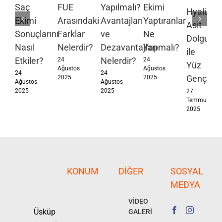
Saç
FUE
Yapılmalı?
Ekimi
Hyalüron
Ekimi
Arasındaki
Avantajları
Yaptıranlar
Asit
Sonuçlarını
Farklar
ve
Ne
Dolgusu
Nasıl
Nelerdir?
Dezavantajları
Yapmalı?
ile
Etkiler?
Nelerdir?
24
24
Yüz
Ağustos
Ağustos
24
24
Gençleşt
2025
2025
Ağustos
Ağustos
2025
2025
27
Temmuz
2025
KONUM
DIĞER
SOSYAL
MEDYA
VİDEO
Üsküp
GALERİ