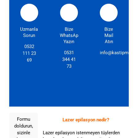
Uzmanlarımıza
Bize
Bize
Sorun
WhatsApp'dan
Mail
Yazın
Atın
0532
0531
info@kastipmerkez
111 23
344 41
69
73
Formu
Lazer epilasyon nedir?
doldurun,
sizinle
Lazer epilasyon istenmeyen tüylerden