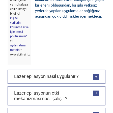
alınır, işlenir
ve muhafaza
bir enerji olduğundan, bu gibi yetkisiz
edilir. Detaylı
yerlerde yapılan uygulamalar sağlığınız
bilgi için
açısından çok ciddi riskler içermektedir.
kişisel
verilerin
korunması ve
işlenmesi
politikamızı*
ve
aydınlatma
metnini
*
okuyabilirsiniz.
Lazer epilasyon nasıl uygulanır ?
Lazer epilasyonun etki
mekanizması nasıl çalışır ?