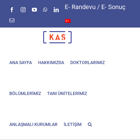
Skip
E- Randevu / E- Sonuç
Facebook
Instagram
YouTube
WhatsApp
LinkedIn
to
content
E-
posta
ANA SAYFA
HAKKIMIZDA
DOKTORLARIMIZ
BÖLÜMLERİMİZ
TANI ÜNİTELERİMİZ
ANLAŞMALI KURUMLAR
İLETİŞİM