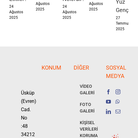
Yüz
Ağustos
Ağustos
24
24
Gençleşt
2025
2025
Ağustos
Ağustos
2025
2025
27
Temmuz
2025
KONUM
DIĞER
SOSYAL
MEDYA
VİDEO
Üsküp
GALERİ
(Evren)
FOTO
Cad.
GALERİ
No
KİŞİSEL
:48
VERİLERİ
34212
KORUMA