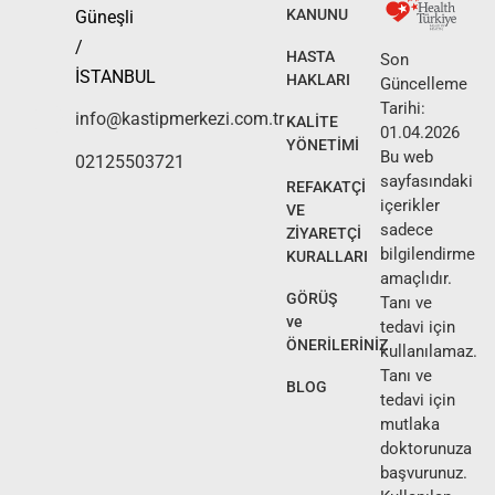
KANUNU
Güneşli
/
HASTA
Son
İSTANBUL
HAKLARI
Güncelleme
Tarihi:
info@kastipmerkezi.com.tr
KALİTE
01.04.2026
YÖNETİMİ
Bu web
02125503721
sayfasındaki
REFAKATÇİ
içerikler
VE
sadece
ZİYARETÇİ
bilgilendirme
KURALLARI
amaçlıdır.
GÖRÜŞ
Tanı ve
ve
tedavi için
ÖNERİLERİNİZ
kullanılamaz.
Tanı ve
BLOG
tedavi için
mutlaka
doktorunuza
başvurunuz.