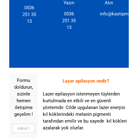
Yazın
Atın
0536
0536
info@kastipmerkez
251 35
251 35
13
13
Formu
Lazer epilasyon nedir?
doldurun,
sizinle
Lazer epilasyon istenmeyen tüylerden
hemen
kurtulmada en etkili ve en güvenli
iletişime
yöntemdir. Cilde uygulanan lazer enerjisi
geçelim !
kıl köklerindeki melanin pigmenti
tarafından emilir ve bu sayede kıl kökleri
azalarak yok olurlar.