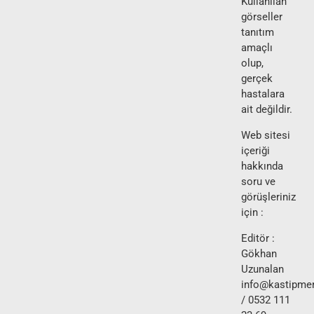
Kullanılan
görseller
tanıtım
amaçlı
olup,
gerçek
hastalara
ait değildir.
Web sitesi
içeriği
hakkında
soru ve
görüşleriniz
için :
Editör :
Gökhan
Uzunalan
info@kastipmer
/ 0532 111