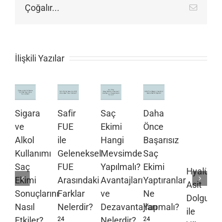
Çoğalır...
E-
posta
İlişkili Yazılar
Sigara
Safir
Saç
Daha
ve
FUE
Ekimi
Önce
Alkol
ile
Hangi
Başarısız
Kullanımı
Geleneksel
Mevsimde
Saç
Saç
FUE
Yapılmalı?
Ekimi
Hyalüron
Ekimi
Arasındaki
Avantajları
Yaptıranlar
Asit
Sonuçlarını
Farklar
ve
Ne
Dolgusu
Nasıl
Nelerdir?
Dezavantajları
Yapmalı?
ile
Etkiler?
Nelerdir?
24
24