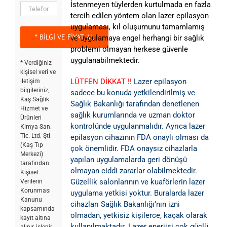
İstenmeyen tüylerden kurtulmada en fazla
tercih edilen yöntem olan lazer epilasyon
uygulaması, kıl oluşumunu tamamlamış
ve uygulamaya engel herhangi bir sağlık
problemi olmayan herkese güvenle
uygulanabilmektedir.
* Verdiğiniz
kişisel veri ve
LÜTFEN DİKKAT !!
Lazer epilasyon
iletişim
bilgileriniz,
sadece bu konuda yetkilendirilmiş ve
Kaş Sağlık
Sağlık Bakanlığı tarafından denetlenen
Hizmet ve
sağlık kurumlarında ve uzman doktor
Ürünleri
kontrolünde uygulanmalıdır. Ayrıca lazer
Kimya San.
Tic. Ltd. Şti
epilasyon cihazının FDA onaylı olması da
(Kaş Tıp
çok önemlidir. FDA onaysız cihazlarla
Merkezi)
yapılan uygulamalarda geri dönüşü
tarafından
olmayan ciddi zararlar olabilmektedir.
Kişisel
Güzellik salonlarının ve kuaförlerin lazer
Verilerin
Korunması
uygulama yetkisi yoktur. Buralarda lazer
Kanunu
cihazları Sağlık Bakanlığı’nın izni
kapsamında
olmadan, yetkisiz kişilerce, kaçak olarak
kayıt altına
kullanılmaktadır. Lazer enerjisi çok güçlü