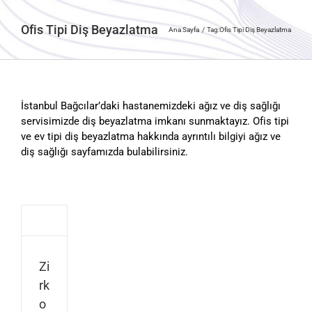
Ofis Tipi Diş Beyazlatma
Ana Sayfa
Tag:
Ofis Tipi Diş Beyazlatma
İstanbul Bağcılar’daki hastanemizdeki ağız ve diş sağlığı
servisimizde diş beyazlatma imkanı sunmaktayız. Ofis tipi
ve ev tipi diş beyazlatma hakkında ayrıntılı bilgiyi ağız ve
diş sağlığı sayfamızda bulabilirsiniz.
Zi
rk
o