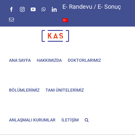
Skip
E- Randevu / E- Sonuç
Facebook
Instagram
YouTube
WhatsApp
LinkedIn
to
content
E-
posta
ANA SAYFA
HAKKIMIZDA
DOKTORLARIMIZ
BÖLÜMLERİMİZ
TANI ÜNİTELERİMİZ
ANLAŞMALI KURUMLAR
İLETİŞİM