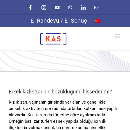
Skip
Facebook
Instagram
YouTube
WhatsApp
LinkedIn
E-
to
posta
content
E- Randevu / E- Sonuç
Erkek kızlık zarının bozulduğunu hisseder mi?
Kızlık zarı, vajinanın girişinde yer alan ve genellikle
cinsellik aktivitesi sonrasında ortadan kalkan ince yapılı
bir zardır. Kızlık zarı da türlerine göre ayrılmaktadır.
Örneğin bazı zar türleri esnek yapıda olduğu için ilk
ilişkide bozulmaz ancak bu durum kadına cinsellik