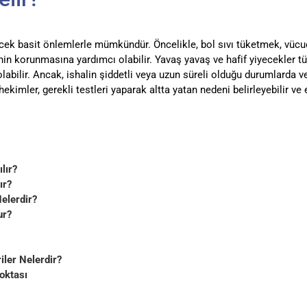
lecek basit önlemlerle mümkündür. Öncelikle, bol sıvı tüketmek, vücu
sinin korunmasına yardımcı olabilir. Yavaş yavaş ve hafif yiyecekler tü
olabilir. Ancak, ishalin şiddetli veya uzun süreli olduğu durumlarda vey
imler, gerekli testleri yaparak altta yatan nedeni belirleyebilir ve 
ılır?
ır?
Nelerdir?
ur?
iler Nelerdir?
oktası