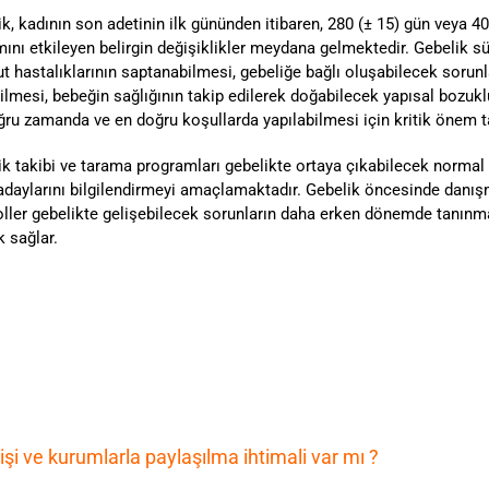
k, kadının son adetinin ilk gününden itibaren, 280 (± 15) gün veya 40
nı etkileyen belirgin değişiklikler meydana gelmektedir. Gebelik sü
 hastalıklarının saptanabilmesi, gebeliğe bağlı oluşabilecek sorunl
ilmesi, bebeğin sağlığının takip edilerek doğabilecek yapısal bozuk
ğru zamanda ve en doğru koşullarda yapılabilmesi için kritik önem t
k takibi ve tarama programları gebelikte ortaya çıkabilecek normal 
adaylarını bilgilendirmeyi amaçlamaktadır. Gebelik öncesinde danışm
oller gebelikte gelişebilecek sorunların daha erken dönemde tanın
 sağlar.
kişi ve kurumlarla paylaşılma ihtimali var mı ?