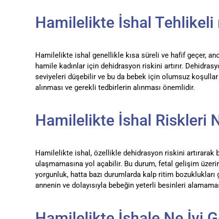
Hamilelikte İshal Tehlikeli
Hamilelikte ishal genellikle kısa süreli ve hafif geçer, an
hamile kadınlar için dehidrasyon riskini artırır. Dehidras
seviyeleri düşebilir ve bu da bebek için olumsuz koşullar 
alınması ve gerekli tedbirlerin alınması önemlidir.
Hamilelikte İshal Riskleri 
Hamilelikte ishal, özellikle dehidrasyon riskini artırarak
ulaşmamasına yol açabilir. Bu durum, fetal gelişim üzerin
yorgunluk, hatta bazı durumlarda kalp ritim bozuklukları 
annenin ve dolayısıyla bebeğin yeterli besinleri alamamas
Hamilelikte İshale Ne İyi G