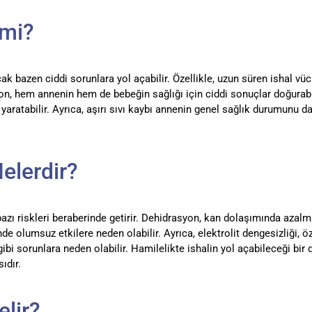
 mi?
cak bazen ciddi sorunlara yol açabilir. Özellikle, uzun süren ishal vüc
yon, hem annenin hem de bebeğin sağlığı için ciddi sonuçlar doğurabili
yaratabilir. Ayrıca, aşırı sıvı kaybı annenin genel sağlık durumunu da
Nelerdir?
 bazı riskleri beraberinde getirir. Dehidrasyon, kan dolaşımında azal
de olumsuz etkilere neden olabilir. Ayrıca, elektrolit dengesizliği,
gibi sorunlara neden olabilir. Hamilelikte ishalin yol açabileceği bi
ıdır.
elir?