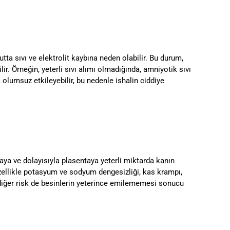
utta sıvı ve elektrolit kaybına neden olabilir. Bu durum,
r. Örneğin, yeterli sıvı alımı olmadığında, amniyotik sıvı
 olumsuz etkileyebilir, bu nedenle ishalin ciddiye
maya ve dolayısıyla plasentaya yeterli miktarda kanın
 özellikle potasyum ve sodyum dengesizliği, kas krampı,
r diğer risk de besinlerin yeterince emilememesi sonucu