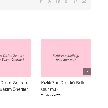
Facebook
X
LinkedIn
WhatsApp
Pinterest
E-
posta
ı Dikimi Sonrası
Kızlık Zarı Dikildiği Belli
 Bakım Önerileri
Olur mu?
6
27 Mayıs 2026