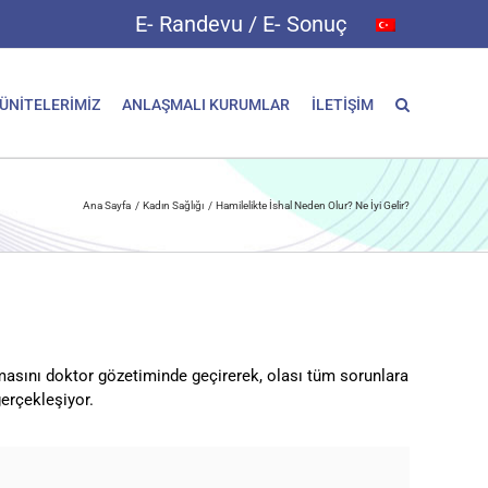
E- Randevu / E- Sonuç
 ÜNİTELERİMİZ
ANLAŞMALI KURUMLAR
İLETİŞİM
Ana Sayfa
Kadın Sağlığı
Hamilelikte İshal Neden Olur? Ne İyi Gelir?
masını doktor gözetiminde geçirerek, olası tüm sorunlara
erçekleşiyor.