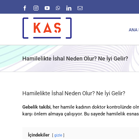
Skip
Facebook
Instagram
YouTube
WhatsApp
LinkedIn
E-
to
posta
content
ANA 
Hamilelikte İshal Neden Olur? Ne İyi Gelir?
Hamilelikte İshal Neden Olur? Ne İyi Gelir?
Gebelik takibi
, her hamile kadının doktor kontrolünde o
karşı önlem almaya çalışıyor. Bu sayede hamilelik esnas
İçindekiler
gizle