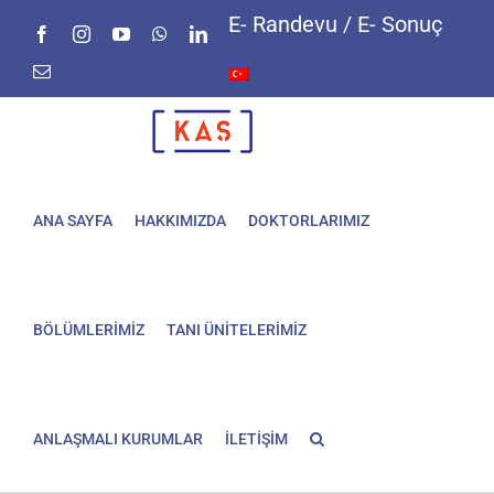
Skip
E- Randevu / E- Sonuç
Facebook
Instagram
YouTube
WhatsApp
LinkedIn
to
content
E-
posta
ANA SAYFA
HAKKIMIZDA
DOKTORLARIMIZ
BÖLÜMLERİMİZ
TANI ÜNİTELERİMİZ
ANLAŞMALI KURUMLAR
İLETİŞİM