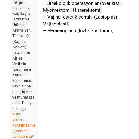
iletişim
– Jinekolojik operasyonlar (over kisti,
bilgileriniz,
Myomektomi, Histerektomi)
Kaş Sağlık
– Vajinal estetik cerrahi (Labioplasti,
Hizmet ve
Vajinoplasti)
Ürünleri
– Hymenoplasti (kızlık zarı tamiri)
Kimya San.
Tic. Ltd. Şti
(Kaş Tıp
Merkezi)
tarafından
Kişisel
Verilerin
Korunması
Kanunu
kapsamında
kayıt altına
alınır, işlenir
ve muhafaza
edilir. Detaylı
bilgi için
kişisel
verilerin
korunması ve
işlenmesi
politikamızı
*