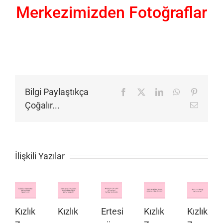
Merkezimizden Fotoğraflar
Bilgi Paylaştıkça
Facebook
X
LinkedIn
WhatsApp
Pinteres
Çoğalır...
E-
posta
İlişkili Yazılar
Kızlık
Kızlık
Ertesi
Kızlık
Kızlık