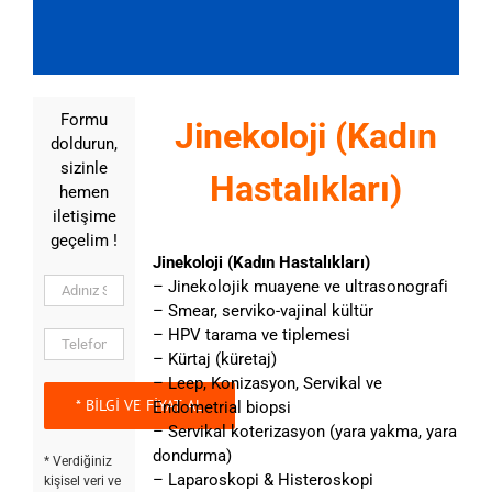
Formu
Jinekoloji (Kadın
doldurun,
sizinle
Hastalıkları)
hemen
iletişime
geçelim !
Jinekoloji (Kadın Hastalıkları)
– Jinekolojik muayene ve ultrasonografi
– Smear, serviko-vajinal kültür
– HPV tarama ve tiplemesi
– Kürtaj (küretaj)
– Leep, Konizasyon, Servikal ve
Endometrial biopsi
– Servikal koterizasyon (yara yakma, yara
dondurma)
* Verdiğiniz
– Laparoskopi & Histeroskopi
kişisel veri ve