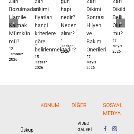
Zarı
zarı
gün
Zarı
Zarı
Bozulmadan
dikimi
hapı
Dikimi
Dikildiği
Hamile
fiyatları
nedir?
Sonrası
Belli
Kalmak
hangi
Neden
Hijyen
Olur
Mümkün
kriterlere
alınır?
ve
mu?
mü?
göre
Bakım
1
27
Haziran
Mayıs
belirlenmektedir?
Önerileri
12
2026
2026
Temmuz
15
27
2026
Haziran
Mayıs
2026
2026
KONUM
DIĞER
SOSYAL
MEDYA
VİDEO
Üsküp
GALERİ