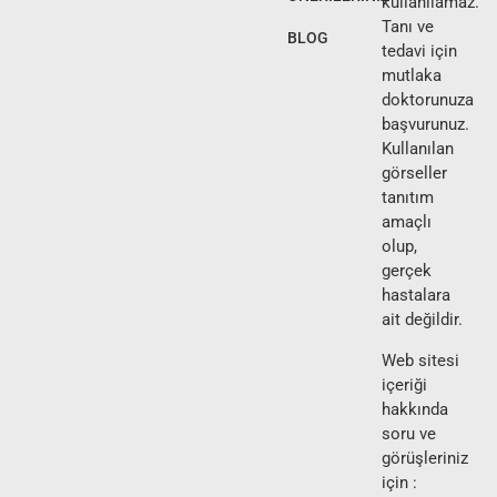
kullanılamaz.
Tanı ve
BLOG
tedavi için
mutlaka
doktorunuza
başvurunuz.
Kullanılan
görseller
tanıtım
amaçlı
olup,
gerçek
hastalara
ait değildir.
Web sitesi
içeriği
hakkında
soru ve
görüşleriniz
için :