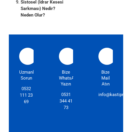
Sistosel (İdrar Kesesi
Sarkması) Nedir?
Neden Olur?
Uzmanlarımıza
Bize
Bize
Sorun
WhatsApp'dan
Mail
Yazın
Atın
0532
0531
info@kastipmerk
111 23
344 41
69
73