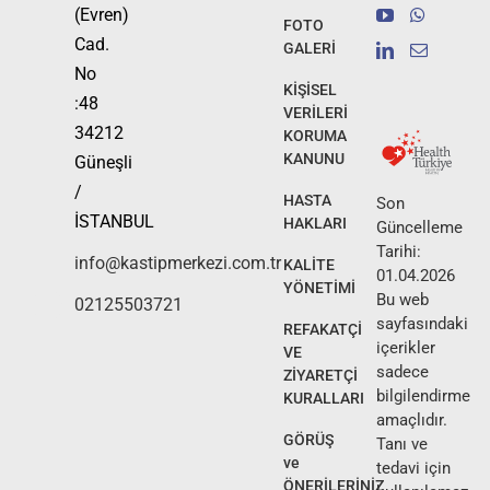
(Evren)
FOTO
Cad.
GALERİ
No
KİŞİSEL
:48
VERİLERİ
34212
KORUMA
KANUNU
Güneşli
/
HASTA
Son
İSTANBUL
HAKLARI
Güncelleme
Tarihi:
info@kastipmerkezi.com.tr
KALİTE
01.04.2026
YÖNETİMİ
Bu web
02125503721
sayfasındaki
REFAKATÇİ
içerikler
VE
sadece
ZİYARETÇİ
bilgilendirme
KURALLARI
amaçlıdır.
GÖRÜŞ
Tanı ve
ve
tedavi için
ÖNERİLERİNİZ