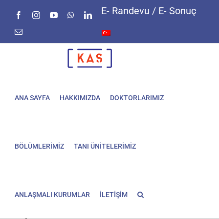
Skip
E- Randevu / E- Sonuç
Facebook
Instagram
YouTube
WhatsApp
LinkedIn
to
content
E-
posta
ANA SAYFA
HAKKIMIZDA
DOKTORLARIMIZ
BÖLÜMLERİMİZ
TANI ÜNİTELERİMİZ
ANLAŞMALI KURUMLAR
İLETİŞİM
Vajina