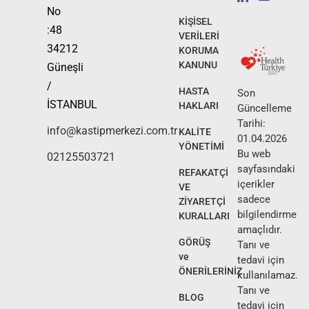
No
KİŞİSEL
:48
VERİLERİ
34212
KORUMA
KANUNU
Güneşli
/
HASTA
Son
İSTANBUL
HAKLARI
Güncelleme
Tarihi:
info@kastipmerkezi.com.tr
KALİTE
01.04.2026
YÖNETİMİ
Bu web
02125503721
sayfasındaki
REFAKATÇİ
içerikler
VE
sadece
ZİYARETÇİ
bilgilendirme
KURALLARI
amaçlıdır.
GÖRÜŞ
Tanı ve
ve
tedavi için
ÖNERİLERİNİZ
kullanılamaz.
Tanı ve
BLOG
tedavi için