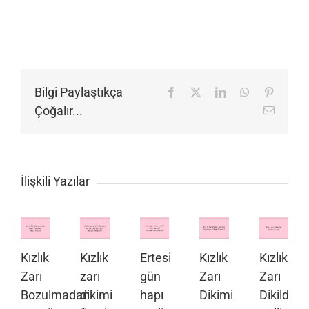
Bilgi Paylaştıkça
Facebook
X
LinkedIn
WhatsApp
Pinteres
Çoğalır...
E-
posta
İlişkili Yazılar
Kızlık
Kızlık
Ertesi
Kızlık
Kızlık
Zarı
zarı
gün
Zarı
Zarı
Bozulmadan
dikimi
hapı
Dikimi
Dikildiği