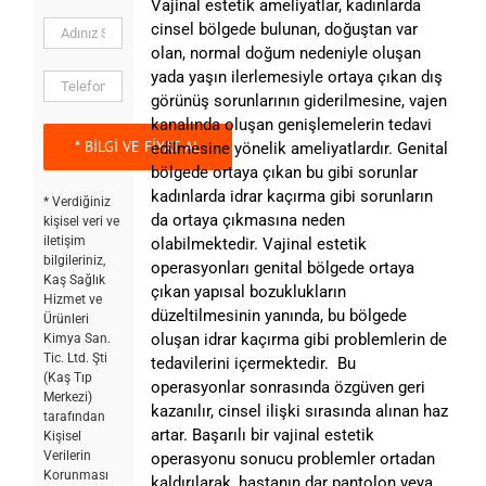
Vajinal estetik ameliyatlar, kadınlarda
cinsel bölgede bulunan, doğuştan var
olan, normal doğum nedeniyle oluşan
yada yaşın ilerlemesiyle ortaya çıkan dış
görünüş sorunlarının giderilmesine, vajen
kanalında oluşan genişlemelerin tedavi
edilmesine yönelik ameliyatlardır. Genital
bölgede ortaya çıkan bu gibi sorunlar
kadınlarda idrar kaçırma gibi sorunların
* Verdiğiniz
da ortaya çıkmasına neden
kişisel veri ve
iletişim
olabilmektedir. Vajinal estetik
bilgileriniz,
operasyonları genital bölgede ortaya
Kaş Sağlık
çıkan yapısal bozuklukların
Hizmet ve
düzeltilmesinin yanında, bu bölgede
Ürünleri
oluşan idrar kaçırma gibi problemlerin de
Kimya San.
Tic. Ltd. Şti
tedavilerini içermektedir. Bu
(Kaş Tıp
operasyonlar sonrasında özgüven geri
Merkezi)
kazanılır, cinsel ilişki sırasında alınan haz
tarafından
artar. Başarılı bir vajinal estetik
Kişisel
Verilerin
operasyonu sonucu problemler ortadan
Korunması
kaldırılarak, hastanın dar pantolon veya