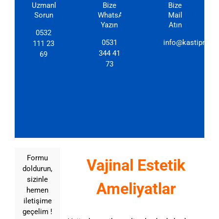
Uzmanlarımıza
Bize
Bize
Sorun
WhatsApp'dan
Mail
Yazın
Atın
0532
0531
info@kastipmerk
111 23
344 41
69
73
Formu
Vajinal Estetik
doldurun,
sizinle
Ameliyatlar
hemen
iletişime
geçelim !