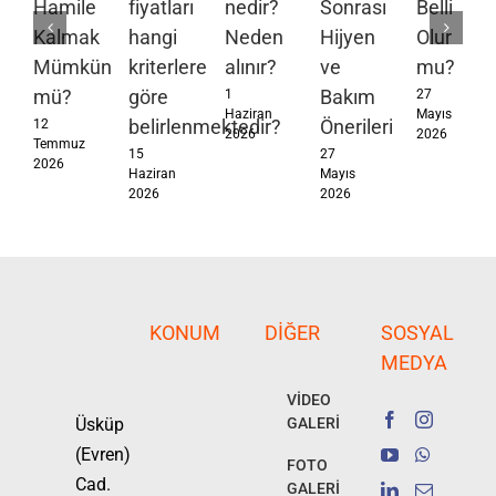
Hamile
fiyatları
nedir?
Sonrası
Belli
Kalmak
hangi
Neden
Hijyen
Olur
Mümkün
kriterlere
alınır?
ve
mu?
mü?
göre
Bakım
1
27
Haziran
Mayıs
belirlenmektedir?
Önerileri
12
2026
2026
Temmuz
15
27
2026
Haziran
Mayıs
2026
2026
KONUM
DIĞER
SOSYAL
MEDYA
VİDEO
Üsküp
GALERİ
(Evren)
FOTO
Cad.
GALERİ