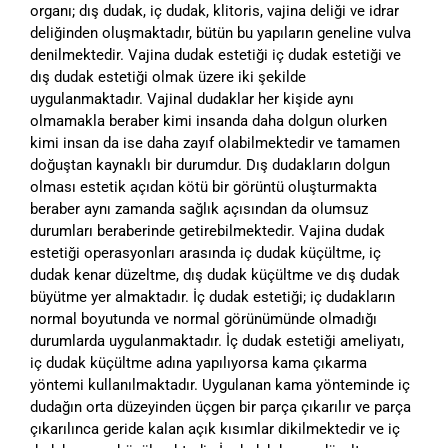
organı; dış dudak, iç dudak, klitoris, vajina deliği ve idrar
deliğinden oluşmaktadır, bütün bu yapıların geneline vulva
denilmektedir. Vajina dudak estetiği iç dudak estetiği ve
dış dudak estetiği olmak üzere iki şekilde
uygulanmaktadır. Vajinal dudaklar her kişide aynı
olmamakla beraber kimi insanda daha dolgun olurken
kimi insan da ise daha zayıf olabilmektedir ve tamamen
doğuştan kaynaklı bir durumdur. Dış dudakların dolgun
olması estetik açıdan kötü bir görüntü oluşturmakta
beraber aynı zamanda sağlık açısından da olumsuz
durumları beraberinde getirebilmektedir. Vajina dudak
estetiği operasyonları arasında iç dudak küçültme, iç
dudak kenar düzeltme, dış dudak küçültme ve dış dudak
büyütme yer almaktadır. İç dudak estetiği; iç dudakların
normal boyutunda ve normal görünümünde olmadığı
durumlarda uygulanmaktadır. İç dudak estetiği ameliyatı,
iç dudak küçültme adına yapılıyorsa kama çıkarma
yöntemi kullanılmaktadır. Uygulanan kama yönteminde iç
dudağın orta düzeyinden üçgen bir parça çıkarılır ve parça
çıkarılınca geride kalan açık kısımlar dikilmektedir ve iç