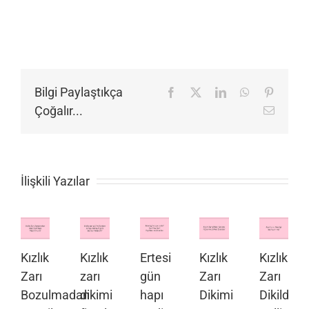
Bilgi Paylaştıkça
Facebook
X
LinkedIn
WhatsApp
Pinteres
Çoğalır...
E-
posta
İlişkili Yazılar
Kızlık
Kızlık
Ertesi
Kızlık
Kızlık
Zarı
zarı
gün
Zarı
Zarı
Bozulmadan
dikimi
hapı
Dikimi
Dikildiği