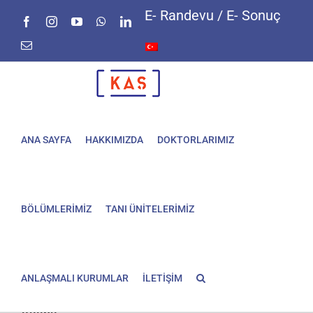
Skip
E- Randevu / E- Sonuç
Facebook
Instagram
YouTube
WhatsApp
LinkedIn
to
content
E-
posta
ANA SAYFA
HAKKIMIZDA
DOKTORLARIMIZ
BÖLÜMLERİMİZ
TANI ÜNİTELERİMİZ
ANLAŞMALI KURUMLAR
İLETİŞİM