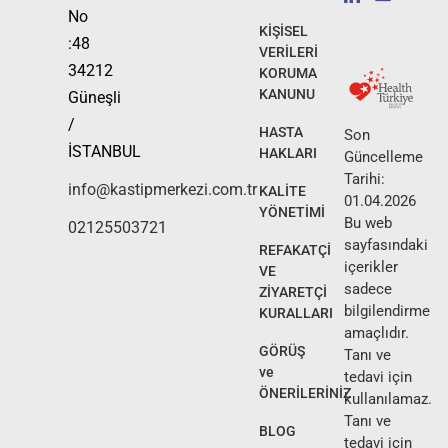
No
KİŞİSEL
:48
VERİLERİ
34212
KORUMA
KANUNU
Güneşli
/
HASTA
Son
İSTANBUL
HAKLARI
Güncelleme
Tarihi:
info@kastipmerkezi.com.tr
KALİTE
01.04.2026
YÖNETİMİ
Bu web
02125503721
sayfasındaki
REFAKATÇİ
içerikler
VE
sadece
ZİYARETÇİ
bilgilendirme
KURALLARI
amaçlıdır.
GÖRÜŞ
Tanı ve
ve
tedavi için
ÖNERİLERİNİZ
kullanılamaz.
Tanı ve
BLOG
tedavi için