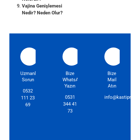
Vajina Genişlemesi
Nedir? Neden Olur?
Uzmanlarımıza
Bize
Bize
Sorun
WhatsApp'dan
Mail
Yazın
Atın
0532
0531
info@kastipmerk
111 23
344 41
69
73