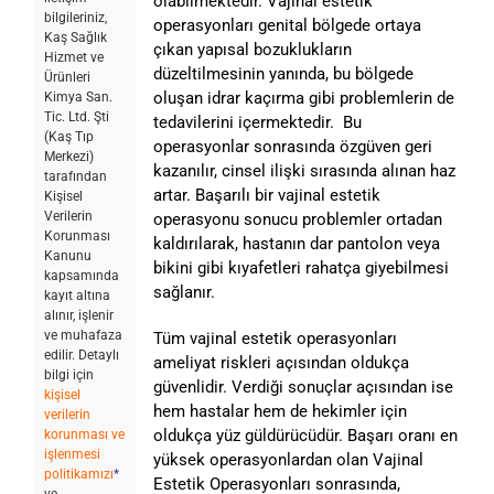
olabilmektedir. Vajinal estetik
bilgileriniz,
operasyonları genital bölgede ortaya
Kaş Sağlık
çıkan yapısal bozuklukların
Hizmet ve
düzeltilmesinin yanında, bu bölgede
Ürünleri
oluşan idrar kaçırma gibi problemlerin de
Kimya San.
Tic. Ltd. Şti
tedavilerini içermektedir. Bu
(Kaş Tıp
operasyonlar sonrasında özgüven geri
Merkezi)
kazanılır, cinsel ilişki sırasında alınan haz
tarafından
artar. Başarılı bir vajinal estetik
Kişisel
Verilerin
operasyonu sonucu problemler ortadan
Korunması
kaldırılarak, hastanın dar pantolon veya
Kanunu
bikini gibi kıyafetleri rahatça giyebilmesi
kapsamında
sağlanır.
kayıt altına
alınır, işlenir
ve muhafaza
Tüm vajinal estetik operasyonları
edilir. Detaylı
ameliyat riskleri açısından oldukça
bilgi için
güvenlidir. Verdiği sonuçlar açısından ise
kişisel
hem hastalar hem de hekimler için
verilerin
oldukça yüz güldürücüdür. Başarı oranı en
korunması ve
işlenmesi
yüksek operasyonlardan olan Vajinal
politikamızı
*
Estetik Operasyonları sonrasında,