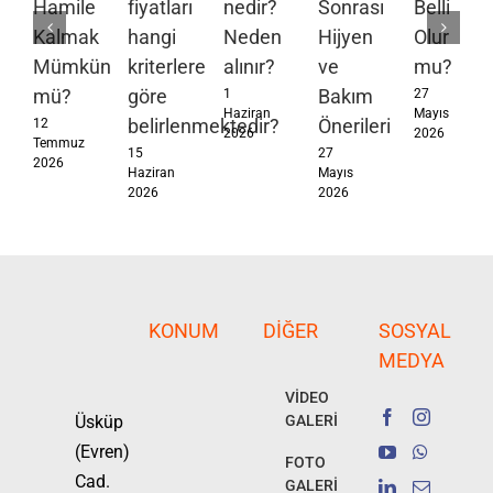
Hamile
fiyatları
nedir?
Sonrası
Belli
Kalmak
hangi
Neden
Hijyen
Olur
Mümkün
kriterlere
alınır?
ve
mu?
mü?
göre
Bakım
1
27
Haziran
Mayıs
belirlenmektedir?
Önerileri
12
2026
2026
Temmuz
15
27
2026
Haziran
Mayıs
2026
2026
KONUM
DIĞER
SOSYAL
MEDYA
VİDEO
Üsküp
GALERİ
(Evren)
FOTO
Cad.
GALERİ