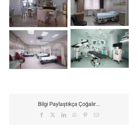
Bilgi Paylaştıkça Çoğalır...
Facebook
X
LinkedIn
WhatsApp
Pinterest
E-
posta