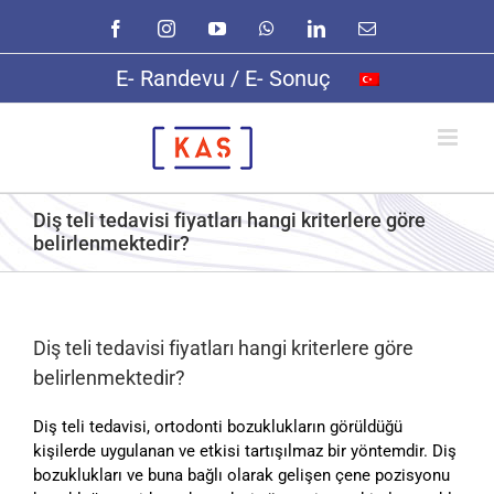
Skip
Facebook
Instagram
YouTube
WhatsApp
LinkedIn
E-
to
posta
content
E- Randevu / E- Sonuç
Diş teli tedavisi fiyatları hangi kriterlere göre
belirlenmektedir?
Diş teli tedavisi fiyatları hangi kriterlere göre
belirlenmektedir?
Diş teli tedavisi, ortodonti bozuklukların görüldüğü
kişilerde uygulanan ve etkisi tartışılmaz bir yöntemdir. Diş
bozuklukları ve buna bağlı olarak gelişen çene pozisyonu