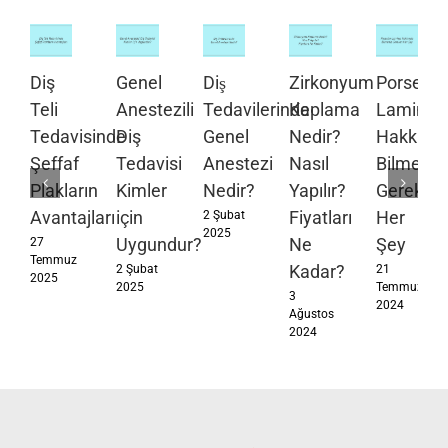
Diş
Genel
Diş
Zirkonyum
Porselen
Teli
Anestezili
Tedavilerinde
Kaplama
Lamina
Tedavisinde
Diş
Genel
Nedir?
Hakkınd
Şeffaf
Tedavisi
Anestezi
Nasıl
Bilmeniz
Plakların
Kimler
Nedir?
Yapılır?
Gereken
Avantajları
için
Fiyatları
Her
2 Şubat
2025
Uygundur?
Ne
Şey
27
Temmuz
Kadar?
2 Şubat
21
2025
2025
Temmuz
3
2024
Ağustos
2024