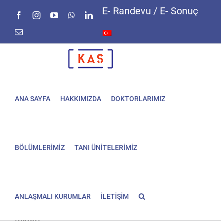
Skip
E- Randevu / E- Sonuç
Facebook
Instagram
YouTube
WhatsApp
LinkedIn
to
content
E-
posta
ANA SAYFA
HAKKIMIZDA
DOKTORLARIMIZ
BÖLÜMLERİMİZ
TANI ÜNİTELERİMİZ
ANLAŞMALI KURUMLAR
İLETİŞİM
Sivilce