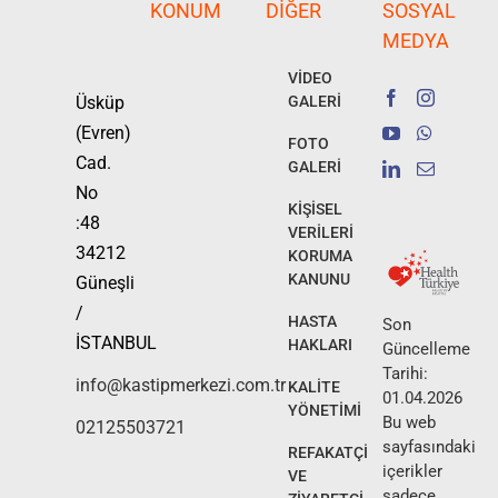
KONUM
DIĞER
SOSYAL
MEDYA
VİDEO
Üsküp
GALERİ
(Evren)
FOTO
Cad.
GALERİ
No
KİŞİSEL
:48
VERİLERİ
34212
KORUMA
KANUNU
Güneşli
/
HASTA
Son
İSTANBUL
HAKLARI
Güncelleme
Tarihi:
info@kastipmerkezi.com.tr
KALİTE
01.04.2026
YÖNETİMİ
Bu web
02125503721
sayfasındaki
REFAKATÇİ
içerikler
VE
sadece