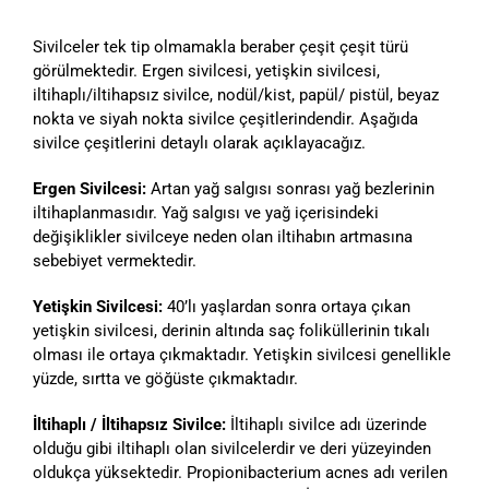
Sivilceler tek tip olmamakla beraber çeşit çeşit türü
görülmektedir. Ergen sivilcesi, yetişkin sivilcesi,
iltihaplı/iltihapsız sivilce, nodül/kist, papül/ pistül, beyaz
nokta ve siyah nokta sivilce çeşitlerindendir. Aşağıda
sivilce çeşitlerini detaylı olarak açıklayacağız.
Ergen Sivilcesi:
Artan yağ salgısı sonrası yağ bezlerinin
iltihaplanmasıdır. Yağ salgısı ve yağ içerisindeki
değişiklikler sivilceye neden olan iltihabın artmasına
sebebiyet vermektedir.
Yetişkin Sivilcesi:
40’lı yaşlardan sonra ortaya çıkan
yetişkin sivilcesi, derinin altında saç foliküllerinin tıkalı
olması ile ortaya çıkmaktadır. Yetişkin sivilcesi genellikle
yüzde, sırtta ve göğüste çıkmaktadır.
İltihaplı / İltihapsız Sivilce:
İltihaplı sivilce adı üzerinde
olduğu gibi iltihaplı olan sivilcelerdir ve deri yüzeyinden
oldukça yüksektedir. Propionibacterium acnes adı verilen