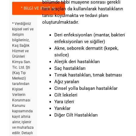
bölümde tıbbi muayene sonrası gerekli
tanı araçları da kullanılarak hastalıkların
tanısı koyulmakta ve tedavi planı
oluşturulmaktadır.
* Verdiğiniz
kişisel veri ve
Deri enfeksiyonları (mantar, bakteri
iletişim
bilgileriniz,
enfeksiyonları ve siğiller)
Kaş Sağlık
Akne, seboreik dermatit (kepek,
Hizmet ve
sivilce)
Ürünleri
Alerjik deri hastalıkları
Kimya San.
Tic. Ltd. Şti
Saç hastalıkları
(Kaş Tıp
Tırnak hastalıkları, tırnak batması
Merkezi)
Ağız yaraları
tarafından
Cinsel yolla bulaşan hastalıklar
Kişisel
Cilt lekeleri
Verilerin
Korunması
Yara izleri
Kanunu
Yanıklar
kapsamında
Diğer Cilt Hastalıkları
kayıt altına
alınır, işlenir
ve muhafaza
edilir. Detaylı