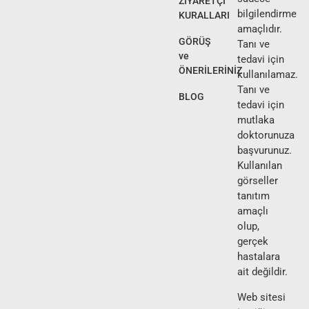
ZİYARETÇİ
bilgilendirme
KURALLARI
amaçlıdır.
GÖRÜŞ
Tanı ve
ve
tedavi için
ÖNERİLERİNİZ
kullanılamaz.
Tanı ve
BLOG
tedavi için
mutlaka
doktorunuza
başvurunuz.
Kullanılan
görseller
tanıtım
amaçlı
olup,
gerçek
hastalara
ait değildir.
Web sitesi