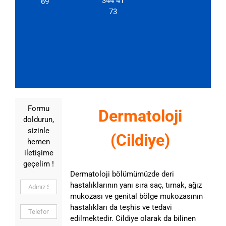
344 41
69
73
Formu
Dermatoloji
doldurun,
sizinle
(Cildiye)
hemen
iletişime
geçelim !
Dermatoloji bölümümüzde deri
hastalıklarının yanı sıra saç, tırnak, ağız
mukozası ve genital bölge mukozasının
hastalıkları da teşhis ve tedavi
edilmektedir. Cildiye olarak da bilinen