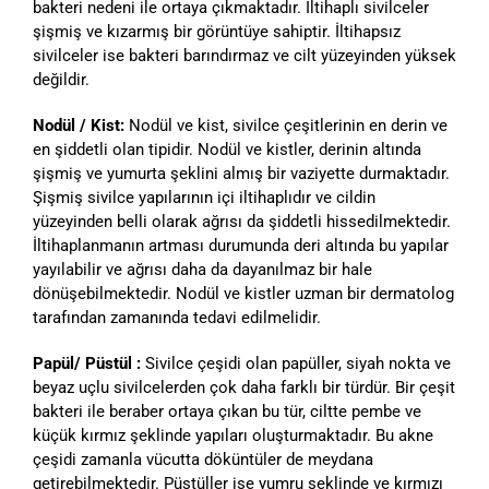
bakteri nedeni ile ortaya çıkmaktadır. İltihaplı sivilceler
şişmiş ve kızarmış bir görüntüye sahiptir. İltihapsız
sivilceler ise bakteri barındırmaz ve cilt yüzeyinden yüksek
değildir.
Nodül / Kist:
Nodül ve kist, sivilce çeşitlerinin en derin ve
en şiddetli olan tipidir. Nodül ve kistler, derinin altında
şişmiş ve yumurta şeklini almış bir vaziyette durmaktadır.
Şişmiş sivilce yapılarının içi iltihaplıdır ve cildin
yüzeyinden belli olarak ağrısı da şiddetli hissedilmektedir.
İltihaplanmanın artması durumunda deri altında bu yapılar
yayılabilir ve ağrısı daha da dayanılmaz bir hale
dönüşebilmektedir. Nodül ve kistler uzman bir dermatolog
tarafından zamanında tedavi edilmelidir.
Papül/ Püstül :
Sivilce çeşidi olan papüller, siyah nokta ve
beyaz uçlu sivilcelerden çok daha farklı bir türdür. Bir çeşit
bakteri ile beraber ortaya çıkan bu tür, ciltte pembe ve
küçük kırmız şeklinde yapıları oluşturmaktadır. Bu akne
çeşidi zamanla vücutta döküntüler de meydana
getirebilmektedir. Püstüller ise yumru şeklinde ve kırmızı