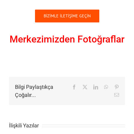
BİZİMLE İLETİŞİME GEÇİN
Merkezimizden Fotoğraflar
Bilgi Paylaştıkça
Facebook
X
LinkedIn
WhatsApp
Pinteres
Çoğalır...
E-
posta
İlişkili Yazılar