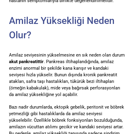
hastanın semptomlarıyla birlikte değerlendirilmelidir.
Amilaz Yüksekliği Neden
Olur?
Amilaz seviyesinin yükselmesine en sık neden olan durum
akut pankreatittir
. Pankreas iltihaplandığında, amilaz
enzimi anormal bir şekilde kana karışır ve kandaki
seviyesi hızla yükselir. Bunun dışında kronik pankreatit
atakları, safra taşı hastalıkları, tükürük bezi iltihapları
(örneğin kabakulak), mide veya bağırsak perforasyonları
da amilaz yüksekliğine yol açabilir.
Bazı nadir durumlarda, ektopik gebelik, peritonit ve böbrek
yetmezliği gibi hastalıklarda da amilaz seviyesi
yükselebilir. Özellikle böbrek fonksiyonları bozulduğunda,
amilazın vücuttan atılımı gecikir ve kandaki seviyesi artar.
Bu nedenle, amilaz yüksekliği tanısında sadece sindirim