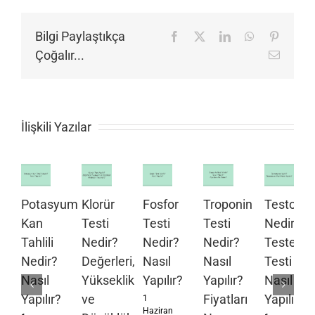
Bilgi Paylaştıkça
Facebook
X
LinkedIn
WhatsApp
Pinteres
Çoğalır...
E-
posta
İlişkili Yazılar
Potasyum
Klorür
Fosfor
Troponin
Testoste
Kan
Testi
Testi
Testi
Nedir?
Tahlili
Nedir?
Nedir?
Nedir?
Testeste
Nedir?
Değerleri,
Nasıl
Nasıl
Testi
Nasıl
Yükseklik
Yapılır?
Yapılır?
Nasıl
Yapılır?
ve
Fiyatları
Yapılır?
1
Haziran