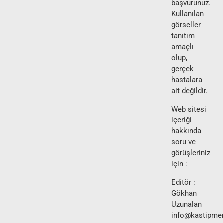
başvurunuz.
Kullanılan
görseller
tanıtım
amaçlı
olup,
gerçek
hastalara
ait değildir.
Web sitesi
içeriği
hakkında
soru ve
görüşleriniz
için :
Editör :
Gökhan
Uzunalan
info@kastipmer