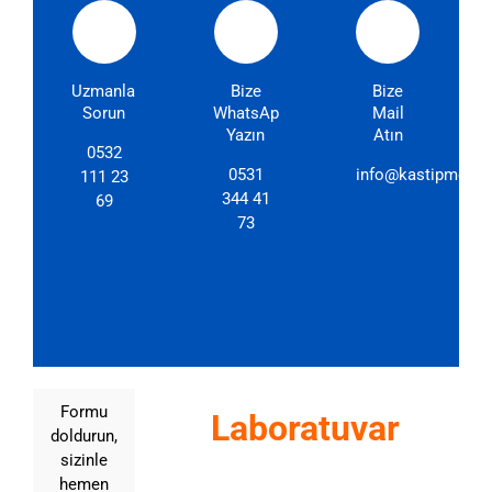
Uzmanlarımıza
Bize
Bize
Sorun
WhatsApp'dan
Mail
Yazın
Atın
0532
0531
info@kastipmerkez
111 23
344 41
69
73
Formu
Laboratuvar
doldurun,
sizinle
hemen