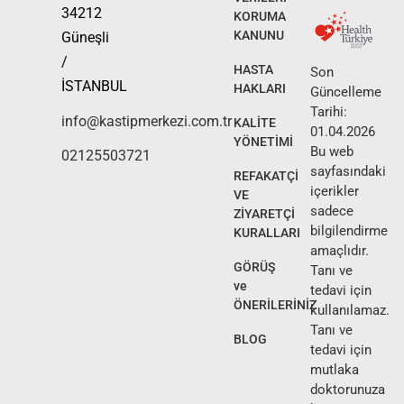
34212
KORUMA
KANUNU
Güneşli
/
HASTA
Son
İSTANBUL
HAKLARI
Güncelleme
Tarihi:
info@kastipmerkezi.com.tr
KALİTE
01.04.2026
YÖNETİMİ
Bu web
02125503721
sayfasındaki
REFAKATÇİ
içerikler
VE
sadece
ZİYARETÇİ
bilgilendirme
KURALLARI
amaçlıdır.
GÖRÜŞ
Tanı ve
ve
tedavi için
ÖNERİLERİNİZ
kullanılamaz.
Tanı ve
BLOG
tedavi için
mutlaka
doktorunuza