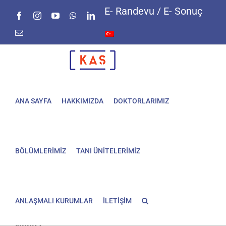
Skip
E- Randevu / E- Sonuç
Facebook
Instagram
YouTube
WhatsApp
LinkedIn
to
content
E-
posta
ANA SAYFA
HAKKIMIZDA
DOKTORLARIMIZ
BÖLÜMLERİMİZ
TANI ÜNİTELERİMİZ
ANLAŞMALI KURUMLAR
İLETİŞİM
Amilaz