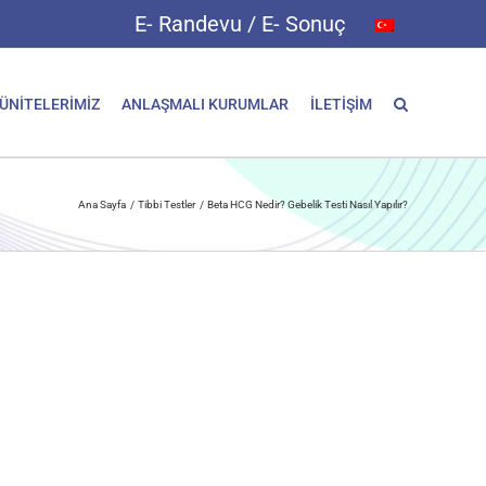
E- Randevu / E- Sonuç
 ÜNİTELERİMİZ
ANLAŞMALI KURUMLAR
İLETİŞİM
Ana Sayfa
Tibbi Testler
Beta HCG Nedir? Gebelik Testi Nasıl Yapılır?