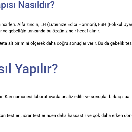
sı Nasıldır?
incirleri. Alfa zinciri, LH (Luteinize Edici Hormon), FSH (Folikül U
ve gebeliğin tanısında bu özgün zincir hedef alınır.
Beta alt birimini ölçerek daha doğru sonuçlar verir. Bu da gebelik te
l Yapılır?
ır. Kan numunesi laboratuvarda analiz edilir ve sonuçlar birkaç saat 
k kan testleri, idrar testlerinden daha hassastır ve çok daha erken dö