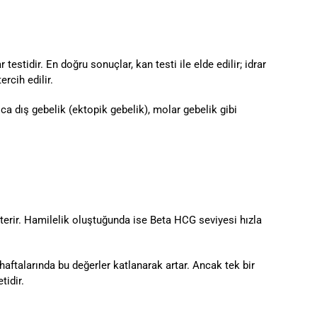
stidir. En doğru sonuçlar, kan testi ile elde edilir; idrar
rcih edilir.
ıca dış gebelik (ektopik gebelik), molar gebelik gibi
sterir. Hamilelik oluştuğunda ise Beta HCG seviyesi hızla
aftalarında bu değerler katlanarak artar. Ancak tek bir
tidir.