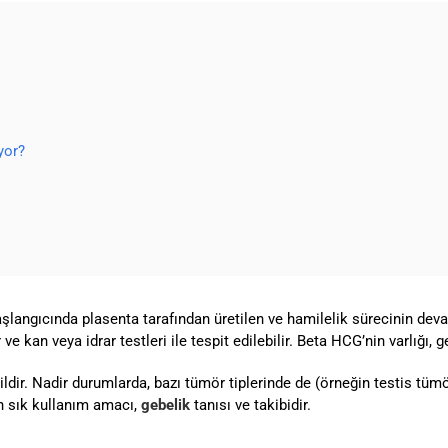
yor?
langıcında plasenta tarafından üretilen ve hamilelik sürecinin dev
kan veya idrar testleri ile tespit edilebilir. Beta HCG’nin varlığı, g
ildir. Nadir durumlarda, bazı tümör tiplerinde de (örneğin testis tüm
en sık kullanım amacı,
gebelik
tanısı ve takibidir.