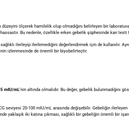
eyini ölçerek hamilelik olup olmadığını belirleyen bir laboratuvar te
 hassastır. Bu nedenle, özellikle erken gebelik şüphesinde kan testi te
ağlıklı ilerleyip ilerlemediğini değerlendirmek için de kullanılır. Ayr
in izlenmesinde de önemli bir biyobelirteçtir.
e
5 mIU/mL
‘nin altında olmalıdır. Bu değer, gebelik bulunmadığını gö
G seviyesi 20-100 mIU/mL arasında değişebilir. Gebeliğin ilerleyen h
de yaklaşık iki katına çıkması, sağlıklı bir gebeliğin önemli bir işare