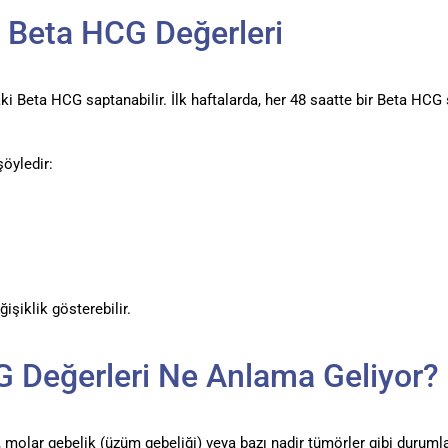
e Beta HCG Değerleri
eta HCG saptanabilir. İlk haftalarda, her 48 saatte bir Beta HCG sevi
şöyledir:
işiklik gösterebilir.
 Değerleri Ne Anlama Geliyor?
), molar gebelik (üzüm gebeliği) veya bazı nadir tümörler gibi duruml