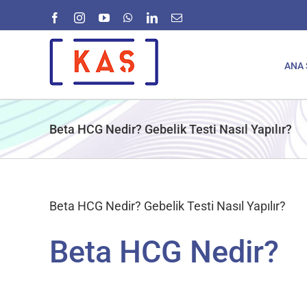
Skip
Facebook
Instagram
YouTube
WhatsApp
LinkedIn
E-
to
posta
content
ANA 
Beta HCG Nedir? Gebelik Testi Nasıl Yapılır?
Beta HCG Nedir? Gebelik Testi Nasıl Yapılır?
Beta HCG Nedir?