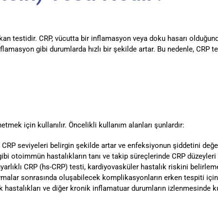
 kan testidir. CRP, vücutta bir inflamasyon veya doku hasarı olduğund
lamasyon gibi durumlarda hızlı bir şekilde artar. Bu nedenle, CRP tes
mek için kullanılır. Öncelikli kullanım alanları şunlardır:
CRP seviyeleri belirgin şekilde artar ve enfeksiyonun şiddetini değ
ibi otoimmün hastalıkların tanı ve takip süreçlerinde CRP düzeyleri 
rlıklı CRP (hs-CRP) testi, kardiyovasküler hastalık riskini belirlemek
malar sonrasında oluşabilecek komplikasyonların erken tespiti için 
 hastalıkları ve diğer kronik inflamatuar durumların izlenmesinde kul