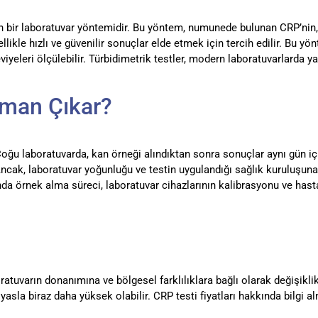
n bir laboratuvar yöntemidir. Bu yöntem, numunede bulunan CRP’nin, bi
llikle hızlı ve güvenilir sonuçlar elde etmek için tercih edilir. Bu
viyeleri ölçülebilir. Türbidimetrik testler, modern laboratuvarlarda y
aman Çıkar?
. Çoğu laboratuvarda, kan örneği alındıktan sonra sonuçlar aynı gün iç
ak, laboratuvar yoğunluğu ve testin uygulandığı sağlık kuruluşuna ba
nda örnek alma süreci, laboratuvar cihazlarının kalibrasyonu ve has
boratuvarın donanımına ve bölgesel farklılıklara bağlı olarak değişikli
kıyasla biraz daha yüksek olabilir. CRP testi fiyatları hakkında bilgi