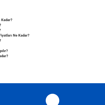
e Kadar?
?
?
Fiyatları Ne Kadar?
?
ılır?
Kadar?