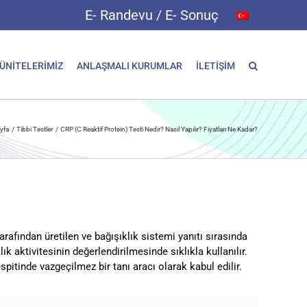
E- Randevu / E- Sonuç
 ÜNİTELERİMİZ
ANLAŞMALI KURUMLAR
İLETİŞİM
yfa
Tibbi Testler
CRP (C Reaktif Protein) Testi Nedir? Nasıl Yapılır? Fiyatları Ne Kadar?
arafından üretilen ve bağışıklık sistemi yanıtı sırasında
k aktivitesinin değerlendirilmesinde sıklıkla kullanılır.
pitinde vazgeçilmez bir tanı aracı olarak kabul edilir.