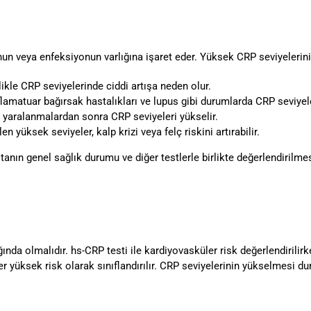
un veya enfeksiyonun varlığına işaret eder. Yüksek CRP seviyelerinin
ikle CRP seviyelerinde ciddi artışa neden olur.
flamatuar bağırsak hastalıkları ve lupus gibi durumlarda CRP seviyele
 yaralanmalardan sonra CRP seviyeleri yükselir.
n yüksek seviyeler, kalp krizi veya felç riskini artırabilir.
anın genel sağlık durumu ve diğer testlerle birlikte değerlendirilmes
ğında olmalıdır. hs-CRP testi ile kardiyovasküler risk değerlendirilir
er yüksek risk olarak sınıflandırılır. CRP seviyelerinin yükselmesi d