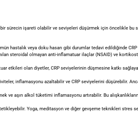
ir sürecin işareti olabilir ve seviyeleri düşürmek için öncelikle bu s
ün hastalık veya doku hasarı gibi durumlar tedavi edildiğinde CRP s
lan steroidal olmayan anti-inflamatuar ilaçlar (NSAID) ve kortikost
uar etkileri olan diyetler, CRP seviyelerinin düşmesine katkı sağlayab
iviteler, inflamasyonu azaltabilir ve CRP seviyelerini düşürebilir. A
ek ve aşırı alkol tüketimi inflamasyonu artırabilir. Bu alışkanlıkl
etikleyebilir. Yoga, meditasyon ve diğer gevşeme teknikleri stres sev