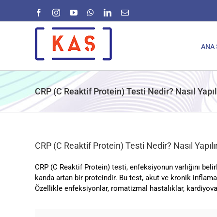
Skip
Facebook
Instagram
YouTube
WhatsApp
LinkedIn
E-
to
posta
content
ANA 
CRP (C Reaktif Protein) Testi Nedir? Nasıl Yapıl
CRP (C Reaktif Protein) Testi Nedir? Nasıl Yapılı
CRP (C Reaktif Protein) testi, enfeksiyonun varlığını belir
kanda artan bir proteindir. Bu test, akut ve kronik inflama
Özellikle enfeksiyonlar, romatizmal hastalıklar, kardiyov