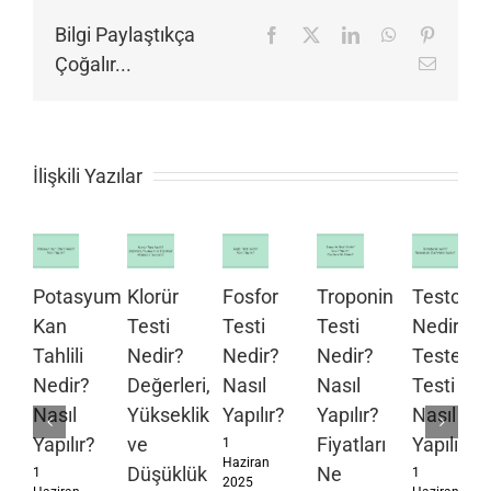
Bilgi Paylaştıkça
Facebook
X
LinkedIn
WhatsApp
Pinteres
Çoğalır...
E-
posta
İlişkili Yazılar
Potasyum
Klorür
Fosfor
Troponin
Testoste
Kan
Testi
Testi
Testi
Nedir?
Tahlili
Nedir?
Nedir?
Nedir?
Testeste
Nedir?
Değerleri,
Nasıl
Nasıl
Testi
Nasıl
Yükseklik
Yapılır?
Yapılır?
Nasıl
Yapılır?
ve
Fiyatları
Yapılır?
1
Haziran
Düşüklük
Ne
1
1
2025