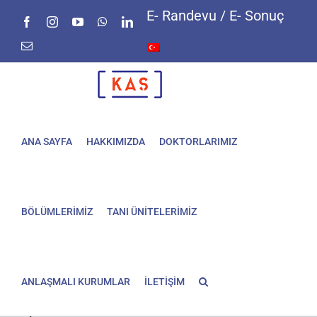
Skip
E- Randevu / E- Sonuç
Facebook
Instagram
YouTube
WhatsApp
LinkedIn
to
content
E-
posta
ANA SAYFA
HAKKIMIZDA
DOKTORLARIMIZ
BÖLÜMLERİMİZ
TANI ÜNİTELERİMİZ
ANLAŞMALI KURUMLAR
İLETİŞİM
Sperm Testi