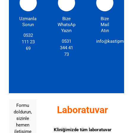
Uzmanlarımıza
Bize
Bize
Sorun
WhatsApp'dan
Mail
Yazın
Atın
0532
0531
info@kastipmerkez
111 23
344 41
69
73
Formu
Laboratuvar
doldurun,
sizinle
hemen
Kliniğimizde tüm laboratuvar
iletişime