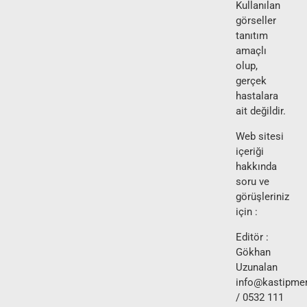
Kullanılan
görseller
tanıtım
amaçlı
olup,
gerçek
hastalara
ait değildir.
Web sitesi
içeriği
hakkında
soru ve
görüşleriniz
için :
Editör :
Gökhan
Uzunalan
info@kastipmer
/ 0532 111