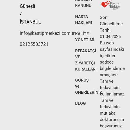
KANUNU
Güneşli
/
HASTA
Son
İSTANBUL
HAKLARI
Güncelleme
Tarihi:
info@kastipmerkezi.com.tr
KALİTE
01.04.2026
YÖNETİMİ
Bu web
02125503721
sayfasındaki
REFAKATÇİ
içerikler
VE
sadece
ZİYARETÇİ
bilgilendirme
KURALLARI
amaçlıdır.
GÖRÜŞ
Tanı ve
ve
tedavi için
ÖNERİLERİNİZ
kullanılamaz.
Tanı ve
BLOG
tedavi için
mutlaka
doktorunuza
başvurunuz.