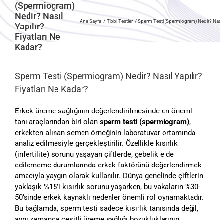
(Spermiogram)
Nedir? Nasıl
Ana Sayfa
Tibbi Testler
Sperm Testi (Spermiogram) Nedir? Nasıl
Yapılır?
Fiyatları Ne
Kadar?
Sperm Testi (Spermiogram) Nedir? Nasıl Yapılır?
Fiyatları Ne Kadar?
Erkek üreme sağlığının değerlendirilmesinde en önemli
tanı araçlarından biri olan
sperm testi (spermiogram)
,
erkekten alınan semen örneğinin laboratuvar ortamında
analiz edilmesiyle gerçekleştirilir. Özellikle kısırlık
(infertilite) sorunu yaşayan çiftlerde, gebelik elde
edilememe durumlarında erkek faktörünü değerlendirmek
amacıyla yaygın olarak kullanılır. Dünya genelinde çiftlerin
yaklaşık %15’i kısırlık sorunu yaşarken, bu vakaların %30-
50’sinde erkek kaynaklı nedenler önemli rol oynamaktadır.
Bu bağlamda, sperm testi sadece kısırlık tanısında değil,
aynı zamanda çeşitli üreme sağlığı bozukluklarının