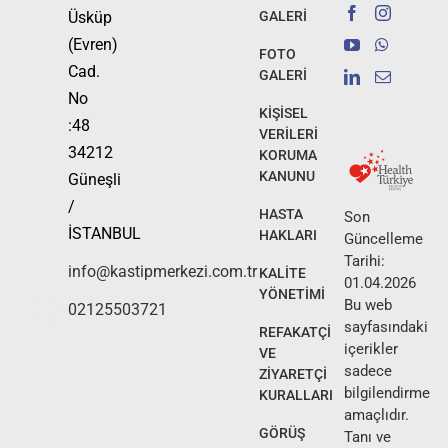
Üsküp
GALERİ
(Evren)
FOTO
Cad.
GALERİ
No
KİŞİSEL
:48
VERİLERİ
34212
KORUMA
KANUNU
Güneşli
/
HASTA
Son
İSTANBUL
HAKLARI
Güncelleme
Tarihi:
info@kastipmerkezi.com.tr
KALİTE
01.04.2026
YÖNETİMİ
Bu web
02125503721
sayfasındaki
REFAKATÇİ
içerikler
VE
sadece
ZİYARETÇİ
bilgilendirme
KURALLARI
amaçlıdır.
GÖRÜŞ
Tanı ve