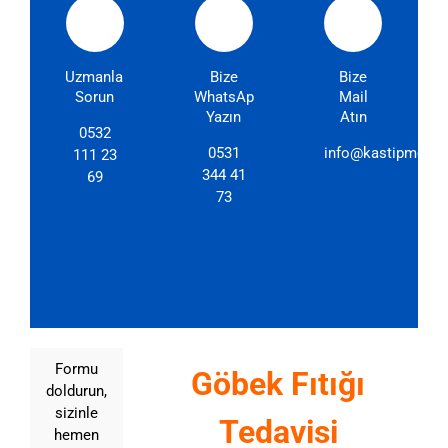
Uzmanlarımıza
Bize
Bize
Sorun
WhatsApp'dan
Mail
Yazın
Atın
0532
0531
info@kastipmerkez
111 23
344 41
69
73
Formu
Göbek Fıtığı
doldurun,
sizinle
Tedavisi
hemen