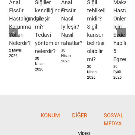
Anal
Siğiller
Anal
Siğil
Makat
Fissür
kendiliğinden
Fissür
tehlikeli
Hastalıkl
Hastalığından
iyileşir
Nasıl
midir?
Önlemek
Korunma
mi?
İyileşir?
Siğil
İçin
Yolları
Tedavi
Nasıl
kanser
Evde
Nelerdir?
yöntemleri
rahatlar?
belirtisi
Yapılabil
nelerdir?
olabilir
5
2 Mayıs
30
2026
Nisan
mi?
Egzersiz
30
2026
Nisan
30
20
2026
Nisan
Eylül
2026
2025
KONUM
DIĞER
SOSYAL
MEDYA
VİDEO