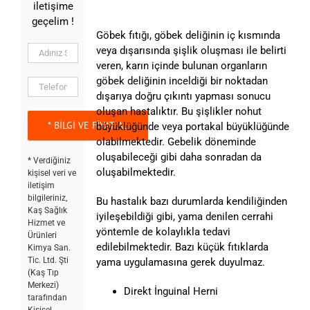
iletişime
geçelim !
Göbek fıtığı, göbek deliğinin iç kısmında
veya dışarısında şişlik oluşması ile belirti
veren, karın içinde bulunan organların
göbek deliğinin inceldiği bir noktadan
dışarıya doğru çıkıntı yapması sonucu
oluşan hastalıktır. Bu şişlikler nohut
büyüklüğünde veya portakal büyüklüğünde
olabilmektedir. Gebelik döneminde
oluşabileceği gibi daha sonradan da
* Verdiğiniz
oluşabilmektedir.
kişisel veri ve
iletişim
bilgileriniz,
Bu hastalık bazı durumlarda kendiliğinden
Kaş Sağlık
iyileşebildiği gibi, yama denilen cerrahi
Hizmet ve
yöntemle de kolaylıkla tedavi
Ürünleri
edilebilmektedir. Bazı küçük fıtıklarda
Kimya San.
Tic. Ltd. Şti
yama uygulamasına gerek duyulmaz.
(Kaş Tıp
Merkezi)
Direkt İnguinal Herni
tarafından