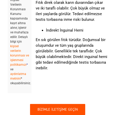
Kişisel
Fıtık direk olarak karın duvarından çıkar
Verilerin
ve iki taraflı olabilir. Çok büyük olmaz ve
Korunması
ileri yaşlarda görülür. Tedavi edilmezse
Kanunu
kapsamında
testis torbasına inme riski bulunur.
kayıt altına
alınır, işlenir
İndirekt İnguinal Herni
ve muhafaza
edilir. Detaylı
En sık görülen fıtık türüdür. Doğumsal bir
bilgi için
oluşumdur ve tüm yaş gruplarında
kişisel
görülebilir. Genellikle tek taraflıdır. Çok
verilerin
korunması ve
büyük olabilmektedir. Direkt inguinal herni
işlenmesi
gibi tedavi edilmediğinde testis torbasına
politikamızı
*
inebilir.
ve
aydınlatma
metnini
*
okuyabilirsiniz.
BİZİMLE İLETİŞİME GEÇİN