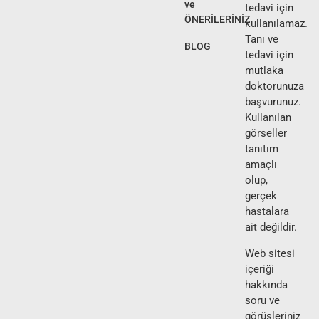
ve
tedavi için
ÖNERİLERİNİZ
kullanılamaz.
Tanı ve
BLOG
tedavi için
mutlaka
doktorunuza
başvurunuz.
Kullanılan
görseller
tanıtım
amaçlı
olup,
gerçek
hastalara
ait değildir.
Web sitesi
içeriği
hakkında
soru ve
görüşleriniz