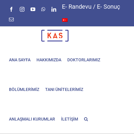
Skip
E- Randevu / E- Sonuç
Facebook
Instagram
YouTube
WhatsApp
LinkedIn
to
content
E-
posta
ANA SAYFA
HAKKIMIZDA
DOKTORLARIMIZ
BÖLÜMLERİMİZ
TANI ÜNİTELERİMİZ
ANLAŞMALI KURUMLAR
İLETİŞİM
Göbek