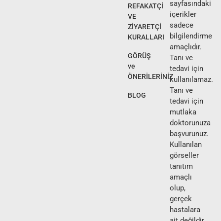
sayfasındaki
REFAKATÇİ
içerikler
VE
sadece
ZİYARETÇİ
bilgilendirme
KURALLARI
amaçlıdır.
GÖRÜŞ
Tanı ve
ve
tedavi için
ÖNERİLERİNİZ
kullanılamaz.
Tanı ve
BLOG
tedavi için
mutlaka
doktorunuza
başvurunuz.
Kullanılan
görseller
tanıtım
amaçlı
olup,
gerçek
hastalara
ait değildir.