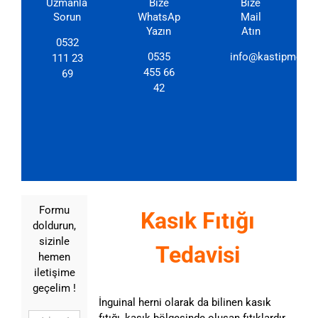
Uzmanlarımıza
Bize
Bize
Sorun
WhatsApp'dan
Mail
Yazın
Atın
0532
0535
info@kastipmerkez
111 23
455 66
69
42
Formu
Kasık Fıtığı
doldurun,
sizinle
Tedavisi
hemen
iletişime
geçelim !
İnguinal herni olarak da bilinen kasık
fıtığı, kasık bölgesinde oluşan fıtıklardır.