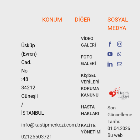
KONUM
DIĞER
SOSYAL
MEDYA
VİDEO
Üsküp
GALERİ
(Evren)
FOTO
Cad.
GALERİ
No
KİŞİSEL
:48
VERİLERİ
34212
KORUMA
KANUNU
Güneşli
/
HASTA
Son
İSTANBUL
HAKLARI
Güncelleme
Tarihi:
info@kastipmerkezi.com.tr
KALİTE
01.04.2026
YÖNETİMİ
Bu web
02125503721