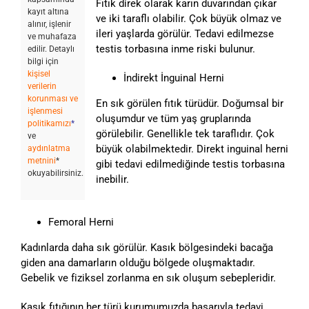
Fıtık direk olarak karın duvarından çıkar
kayıt altına
ve iki taraflı olabilir. Çok büyük olmaz ve
alınır, işlenir
ileri yaşlarda görülür. Tedavi edilmezse
ve muhafaza
testis torbasına inme riski bulunur.
edilir. Detaylı
bilgi için
kişisel
İndirekt İnguinal Herni
verilerin
korunması ve
En sık görülen fıtık türüdür. Doğumsal bir
işlenmesi
oluşumdur ve tüm yaş gruplarında
politikamızı
*
görülebilir. Genellikle tek taraflıdır. Çok
ve
büyük olabilmektedir. Direkt inguinal herni
aydınlatma
metnini
*
gibi tedavi edilmediğinde testis torbasına
okuyabilirsiniz.
inebilir.
Femoral Herni
Kadınlarda daha sık görülür. Kasık bölgesindeki bacağa
giden ana damarların olduğu bölgede oluşmaktadır.
Gebelik ve fiziksel zorlanma en sık oluşum sebepleridir.
Kasık fıtığının her türü kurumumuzda başarıyla tedavi