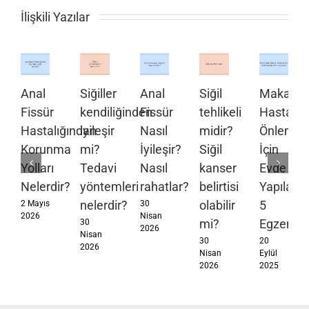
İlişkili Yazılar
Anal
Siğiller
Anal
Siğil
Makat
Fissür
kendiliğinden
Fissür
tehlikeli
Hastalıkl
Hastalığından
iyileşir
Nasıl
midir?
Önlemek
Korunma
mi?
İyileşir?
Siğil
İçin
Yolları
Tedavi
Nasıl
kanser
Evde
Nelerdir?
yöntemleri
rahatlar?
belirtisi
Yapılabil
nelerdir?
olabilir
5
2 Mayıs
30
2026
Nisan
mi?
Egzersiz
30
2026
Nisan
30
20
2026
Nisan
Eylül
2026
2025