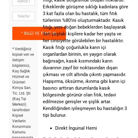
Erkeklerde görüşme sıklığı kadınlara göre
3 kat fazla olan bu hastalık, tüm fıtık
türlerinin %80’ini oluşturmaktadır. Kasık
fıtığı, yeni doğan bebeklerden başlayarak
ileri yaştaki kişilere kadar her yaşta ve
her cinsiyette görülebilen bir hastalıktır.
Kasık fıtığı çoğunlukla karın içi
* Verdiğiniz
organlardan birinin, en yaygın olarak
kişisel veri ve
iletişim
bağırsağın, kasık kısmındaki karın
bilgileriniz,
duvarının zayıf bir noktasından dışarı
Kaş Sağlık
çıkması ve cilt altında çıkıntı yapmasıdır.
Hizmet ve
Hapşırma, öksürme, ıkınma gibi karın içi
Ürünleri
basıncı arttıran durumlarda kasık
Kimya San.
Tic. Ltd. Şti
bölgesinde görünür olan fıtık, tedavi
(Kaş Tıp
edilmezse genişler ve şişlik artar.
Merkezi)
Kendiliğinden iyileşmeyen bu hastalığın 3
tarafından
tipi bulunur.
Kişisel
Verilerin
Korunması
Direkt İnguinal Herni
Kanunu
kapsamında