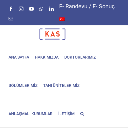
Skip
E- Randevu / E- Sonuç
Facebook
Instagram
YouTube
WhatsApp
LinkedIn
to
content
E-
posta
ANA SAYFA
HAKKIMIZDA
DOKTORLARIMIZ
BÖLÜMLERİMİZ
TANI ÜNİTELERİMİZ
ANLAŞMALI KURUMLAR
İLETİŞİM