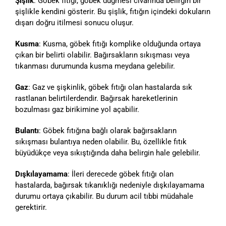
Şişlik
: Göbek fıtığı, göbek düğmesi civarında belirgin bir
şişlikle kendini gösterir. Bu şişlik, fıtığın içindeki dokuların
dışarı doğru itilmesi sonucu oluşur.
Kusma
: Kusma, göbek fıtığı komplike olduğunda ortaya
çıkan bir belirti olabilir. Bağırsakların sıkışması veya
tıkanması durumunda kusma meydana gelebilir.
Gaz
: Gaz ve şişkinlik, göbek fıtığı olan hastalarda sık
rastlanan belirtilerdendir. Bağırsak hareketlerinin
bozulması gaz birikimine yol açabilir.
Bulantı
: Göbek fıtığına bağlı olarak bağırsakların
sıkışması bulantıya neden olabilir. Bu, özellikle fıtık
büyüdükçe veya sıkıştığında daha belirgin hale gelebilir.
Dışkılayamama
: İleri derecede göbek fıtığı olan
hastalarda, bağırsak tıkanıklığı nedeniyle dışkılayamama
durumu ortaya çıkabilir. Bu durum acil tıbbi müdahale
gerektirir.