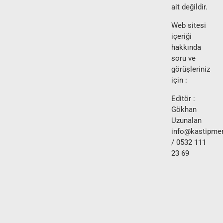
ait değildir.
Web sitesi
içeriği
hakkında
soru ve
görüşleriniz
için :
Editör :
Gökhan
Uzunalan
info@kastipmer
/ 0532 111
23 69