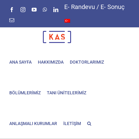
Skip
E- Randevu / E- Sonuç
Facebook
Instagram
YouTube
WhatsApp
LinkedIn
to
content
E-
posta
ANA SAYFA
HAKKIMIZDA
DOKTORLARIMIZ
BÖLÜMLERİMİZ
TANI ÜNİTELERİMİZ
ANLAŞMALI KURUMLAR
İLETİŞİM