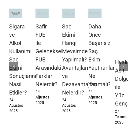
Sigara
Safir
Saç
Daha
ve
FUE
Ekimi
Önce
Alkol
ile
Hangi
Başarısız
Kullanımı
Geleneksel
Mevsimde
Saç
Saç
FUE
Yapılmalı?
Ekimi
Hyalüron
Ekimi
Arasındaki
Avantajları
Yaptıranlar
Asit
Sonuçlarını
Farklar
ve
Ne
Dolgusu
Nasıl
Nelerdir?
Dezavantajları
Yapmalı?
ile
Etkiler?
Nelerdir?
24
24
Yüz
Ağustos
Ağustos
24
24
Gençleşt
2025
2025
Ağustos
Ağustos
2025
2025
27
Temmuz
2025