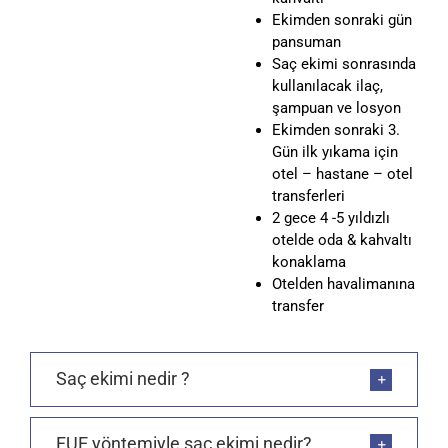
Ekimden sonraki gün
pansuman
Saç ekimi sonrasında
kullanılacak ilaç,
şampuan ve losyon
Ekimden sonraki 3.
Gün ilk yıkama için
otel – hastane – otel
transferleri
2 gece 4 -5 yıldızlı
otelde oda & kahvaltı
konaklama
Otelden havalimanına
transfer
Saç ekimi nedir ?
FUE yöntemiyle saç ekimi nedir?