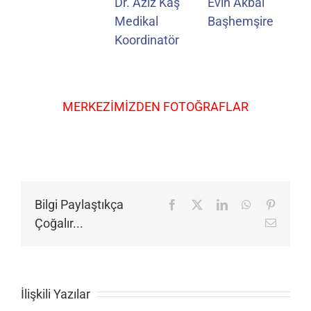
Dr. Aziz Kaş
Evin Akbal
Medikal
Başhemşire
Koordinatör
MERKEZİMİZDEN FOTOĞRAFLAR
Bilgi Paylaştıkça
Facebook
X
LinkedIn
WhatsApp
Pinteres
Çoğalır...
E-
posta
İlişkili Yazılar