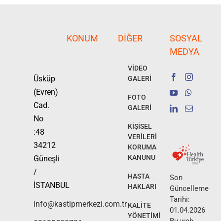
KONUM
DIĞER
SOSYAL
MEDYA
VİDEO
Üsküp
GALERİ
(Evren)
FOTO
Cad.
GALERİ
No
KİŞİSEL
:48
VERİLERİ
34212
KORUMA
KANUNU
Güneşli
/
HASTA
Son
İSTANBUL
HAKLARI
Güncelleme
Tarihi:
info@kastipmerkezi.com.tr
KALİTE
01.04.2026
YÖNETİMİ
Bu web