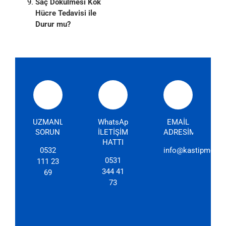
Saç Dökülmesi Kök
Hücre Tedavisi ile
Durur mu?
UZMANLARIMIZA
WhatsApp
EMAİL
SORUN
İLETİŞİM
ADRESİMİZ
HATTI
0532
info@kastipmerkez
0531
111 23
344 41
69
73