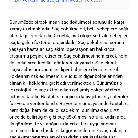
Dhi yöntemi ile saç ekimi fiyatları ne kadar?
Günümüzde birçok insan saç dökülmesi sorunu ile karşı
karşıya kalmaktadır. Saç dökülmeleri, belli sebeplere bağlı
olarak gelişmektedir. Genetik, psikolojik ve fiziki sebepler
başta gelen faktörler arasındadır. Saç dökülmesi sorunu
yaşayan hastalar, saç ekimi operasyonları hakkında
araştırma peşine düşerler. Saç dökülmesi hem erkek hem
de kadınlarda kendini gösteren bir yapıdır. Saç ekimi;
saçsız alanlara vücudun diğer bölgelerinden alınan kıl
köklerinin nakledilmesidir. Vücudun diğer bölgelerinden
alınan kıl köklerine greft adı verilmektedir. Günümüz tıp
teknolojisi ile saç ekimi adına gelişmiş çokça yöntem
bulunmaktadır. Hastalara çoğunlukla uygulanan yöntemler
fue ve dhi yöntemleridir. Bu yöntemler sayesinde hastalara
hem doğal hem de kalıcı saç ekimi sunulmaktadır. Az
önce de belirttiğim gibi saç dökülmesi sorunu kadınlarda
da görülmekte ve çoğunlukla erkeklere uygulanması
görülse de kadınlar da eski görünümlerine kavuşmak için
saç ekimi yaptırmaları olanaklıdır. Bazı kişilerde saç