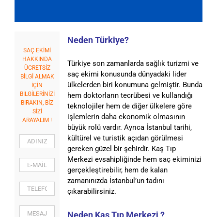
Neden Türkiye?
SAÇ EKİMİ
HAKKINDA
Türkiye son zamanlarda sağlık turizmi ve
ÜCRETSİZ
saç ekimi konusunda dünyadaki lider
BİLGİ ALMAK
ülkelerden biri konumuna gelmiştir. Bunda
İÇİN
BİLGİLERİNİZİ
hem doktorların tecrübesi ve kullandığı
BIRAKIN, BİZ
teknolojiler hem de diğer ülkelere göre
SİZİ
işlemlerin daha ekonomik olmasının
ARAYALIM !
büyük rolü vardır. Ayrıca İstanbul tarihi,
kültürel ve turistik açıdan görülmesi
gereken güzel bir şehirdir. Kaş Tıp
Merkezi evsahipliğinde hem saç ekiminizi
gerçekleştirebilir, hem de kalan
zamanınızda İstanbul’un tadını
çıkarabilirsiniz.
Neden Kaş Tıp Merkezi ?