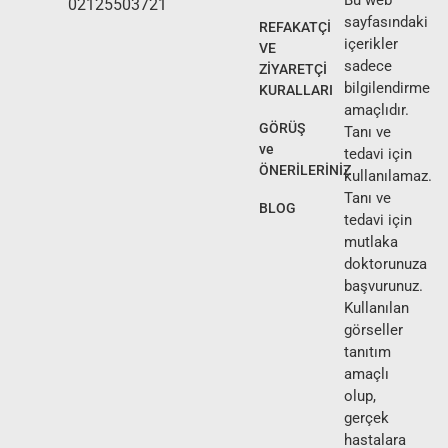
02125503721
sayfasındaki
REFAKATÇİ
içerikler
VE
sadece
ZİYARETÇİ
bilgilendirme
KURALLARI
amaçlıdır.
GÖRÜŞ
Tanı ve
ve
tedavi için
ÖNERİLERİNİZ
kullanılamaz.
Tanı ve
BLOG
tedavi için
mutlaka
doktorunuza
başvurunuz.
Kullanılan
görseller
tanıtım
amaçlı
olup,
gerçek
hastalara