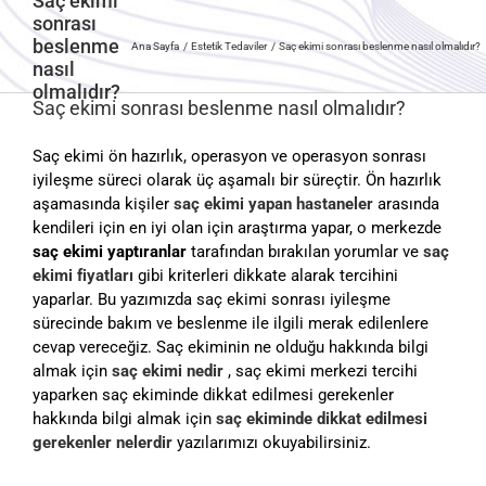
Saç ekimi
sonrası
beslenme
Ana Sayfa
Estetik Tedaviler
Saç ekimi sonrası beslenme nasıl olmalıdır?
nasıl
olmalıdır?
Saç ekimi sonrası beslenme nasıl olmalıdır?
Saç ekimi ön hazırlık, operasyon ve operasyon sonrası
iyileşme süreci olarak üç aşamalı bir süreçtir. Ön hazırlık
aşamasında kişiler
saç ekimi yapan hastaneler
arasında
kendileri için en iyi olan için araştırma yapar, o merkezde
saç ekimi yaptıranlar
tarafından bırakılan yorumlar ve
saç
ekimi fiyatları
gibi kriterleri dikkate alarak tercihini
yaparlar. Bu yazımızda saç ekimi sonrası iyileşme
sürecinde bakım ve beslenme ile ilgili merak edilenlere
cevap vereceğiz. Saç ekiminin ne olduğu hakkında bilgi
almak için
saç ekimi nedir
, saç ekimi merkezi tercihi
yaparken saç ekiminde dikkat edilmesi gerekenler
hakkında bilgi almak için
saç ekiminde dikkat edilmesi
gerekenler nelerdir
yazılarımızı okuyabilirsiniz.