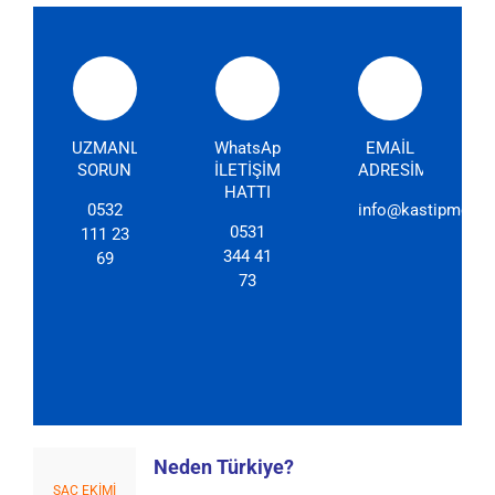
UZMANLARIMIZA
WhatsApp
EMAİL
SORUN
İLETİŞİM
ADRESİMİZ
HATTI
0532
info@kastipmerkez
0531
111 23
344 41
69
73
Neden Türkiye?
SAÇ EKİMİ