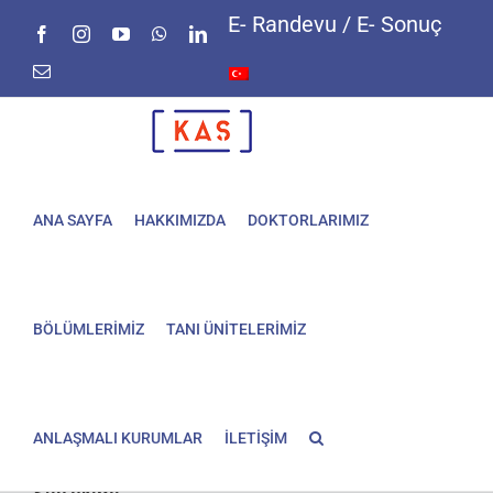
Skip
E- Randevu / E- Sonuç
Facebook
Instagram
YouTube
WhatsApp
LinkedIn
to
content
E-
posta
ANA SAYFA
HAKKIMIZDA
DOKTORLARIMIZ
BÖLÜMLERİMİZ
TANI ÜNİTELERİMİZ
ANLAŞMALI KURUMLAR
İLETİŞİM