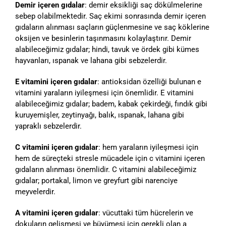
Demir içeren gıdalar
: demir eksikliği saç dökülmelerine
sebep olabilmektedir. Saç ekimi sonrasında demir içeren
gıdaların alınması saçların güçlenmesine ve saç köklerine
oksijen ve besinlerin taşınmasını kolaylaştırır. Demir
alabileceğimiz gıdalar; hindi, tavuk ve ördek gibi kümes
hayvanları, ıspanak ve lahana gibi sebzelerdir.
E vitamini içeren gıdalar
: antioksidan özelliği bulunan e
vitamini yaraların iyileşmesi için önemlidir. E vitamini
alabileceğimiz gıdalar; badem, kabak çekirdeği, fındık gibi
kuruyemişler, zeytinyağı, balık, ıspanak, lahana gibi
yapraklı sebzelerdir.
C vitamini içeren gıdalar
: hem yaraların iyileşmesi için
hem de süreçteki stresle mücadele için c vitamini içeren
gıdaların alınması önemlidir. C vitamini alabileceğimiz
gıdalar; portakal, limon ve greyfurt gibi narenciye
meyvelerdir.
A vitamini içeren gıdalar
: vücuttaki tüm hücrelerin ve
dokuların gelişmesi ve büyümesi için gerekli olan a