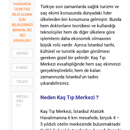
HAKKINDA
Türkiye son zamanlarda sağlık turizmi ve
ÜCRETSİZ
saç ekimi konusunda dünyadaki lider
BİLGİ ALMAK
ülkelerden biri konumuna gelmiştir. Bunda
İÇİN
BİLGİLERİNİZİ
hem doktorların tecrübesi ve kullandığı
BIRAKIN, BİZ
teknolojiler hem de diğer ülkelere göre
SİZİ
işlemlerin daha ekonomik olmasının
ARAYALIM !
büyük rolü vardır. Ayrıca İstanbul tarihi,
kültürel ve turistik açıdan görülmesi
gereken güzel bir şehirdir. Kaş Tıp
Merkezi evsahipliğinde hem saç ekiminizi
gerçekleştirebilir, hem de kalan
zamanınızda İstanbul’un tadını
çıkarabilirsiniz.
Neden Kaş Tıp Merkezi ?
Kaş Tıp Merkezi, İstanbul Atatürk
Havalimanına 6 km mesafede, birçok 4 –
5 yıldızlı otelin merkezinde bulunmaktadır.