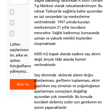
Sağlık bakanlığı tarafından A sınıfı Cerrahi
Tıp Merkezi olarak ruhsatlandırılmıştır. Bu
ruhsat Türkiye’de sağlıkta kalite açısından
en üst seviyedeki tıp merkezlerine
verilmektedir. 1997 yılında kurulan
merkezimizin 21 yıllık tecrübesi
mevcuttur. Sağlık kadromuz, konusunda
uzman ve yüksek nitelikli kişilerden
oluşmaktadır.
Lütfen
saçlarınızın
6500 m2 kapalı alanda sadece saç ekimi
ön, arka ve
değil, birçok tıbbi alanda hizmet
üstten
verilmektedir.
fotoğraflarını
yükleyiniz...
Saç ekiminde ekilecek alanın doğru
planlanması, greftlerin toplanması, ekim
yapılırken saç yönünün ve yoğunluğunun
ayarlanması sonuçların doğallığı
açısından çok önemlidir. Bu konuda
tecrübeli ekibimiz sizler için gerekenin en
iyisini yapacaklardır.