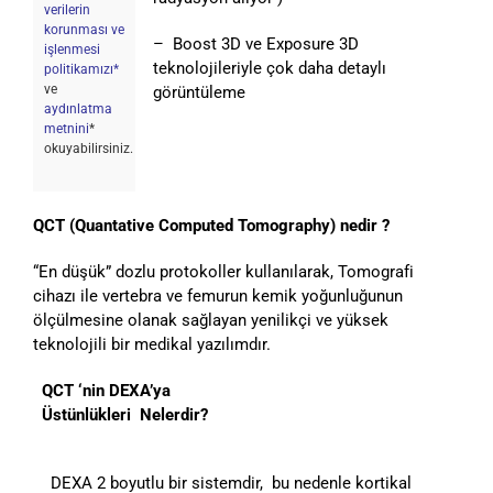
verilerin
korunması ve
– Boost 3D ve Exposure 3D
işlenmesi
teknolojileriyle çok daha detaylı
politikamızı*
ve
görüntüleme
aydınlatma
metnini
*
okuyabilirsiniz.
QCT (Quantative Computed Tomography) nedir ?
“En düşük” dozlu protokoller kullanılarak, Tomografi
cihazı ile vertebra ve femurun kemik yoğunluğunun
ölçülmesine olanak sağlayan yenilikçi ve yüksek
teknolojili bir medikal yazılımdır.
QCT ‘nin DEXA’ya
Üstünlükleri Nelerdir?
DEXA 2 boyutlu bir sistemdir, bu nedenle kortikal