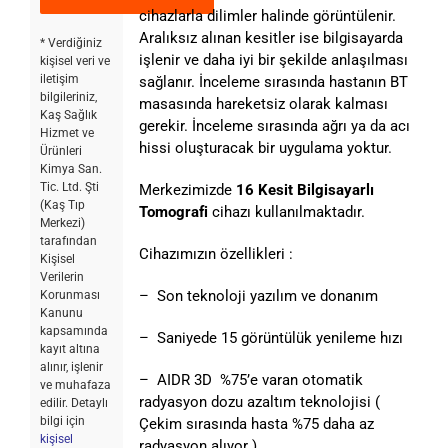
cihazlarla dilimler halinde görüntülenir.
Aralıksız alınan kesitler ise bilgisayarda
* Verdiğiniz
işlenir ve daha iyi bir şekilde anlaşılması
kişisel veri ve
iletişim
sağlanır. İnceleme sırasında hastanın BT
bilgileriniz,
masasında hareketsiz olarak kalması
Kaş Sağlık
gerekir. İnceleme sırasında ağrı ya da acı
Hizmet ve
hissi oluşturacak bir uygulama yoktur.
Ürünleri
Kimya San.
Tic. Ltd. Şti
Merkezimizde
16 Kesit Bilgisayarlı
(Kaş Tıp
Tomografi
cihazı kullanılmaktadır.
Merkezi)
tarafından
Cihazımızın özellikleri :
Kişisel
Verilerin
– Son teknoloji yazılım ve donanım
Korunması
Kanunu
kapsamında
– Saniyede 15 görüntülük yenileme hızı
kayıt altına
alınır, işlenir
– AIDR 3D %75’e varan otomatik
ve muhafaza
radyasyon dozu azaltım teknolojisi (
edilir. Detaylı
bilgi için
Çekim sırasında hasta %75 daha az
kişisel
radyasyon alıyor )