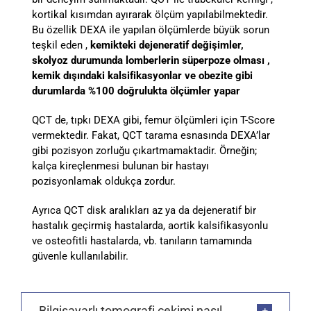
kortikal kısımdan ayırarak ölçüm yapılabilmektedir.
Bu özellik DEXA ile yapılan ölçümlerde büyük sorun
teşkil eden ,
kemikteki dejeneratif değişimler,
skolyoz durumunda lomberlerin süperpoze olması ,
kemik dışındaki kalsifikasyonlar ve obezite gibi
durumlarda %100 doğrulukta ölçümler yapar
QCT de, tıpkı DEXA gibi, femur ölçümleri için T-Score
vermektedir. Fakat, QCT tarama esnasında DEXA’lar
gibi pozisyon zorluğu çıkartmamaktadir. Örneğin;
kalça kireçlenmesi bulunan bir hastayı
pozisyonlamak oldukça zordur.
Ayrıca QCT disk aralıkları az ya da dejeneratif bir
hastalık geçirmiş hastalarda, aortik kalsifikasyonlu
ve osteofitli hastalarda, vb. tanıların tamamında
güvenle kullanılabilir.
Bilgisayarlı tomografi çekimi nasıl