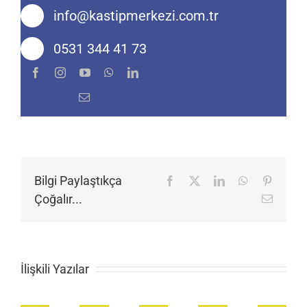
info@kastipmerkezi.com.tr
0531 344 41 73
Bilgi Paylaştıkça
Facebook
X
LinkedIn
WhatsApp
Pinteres
Çoğalır...
E-
posta
İlişkili Yazılar