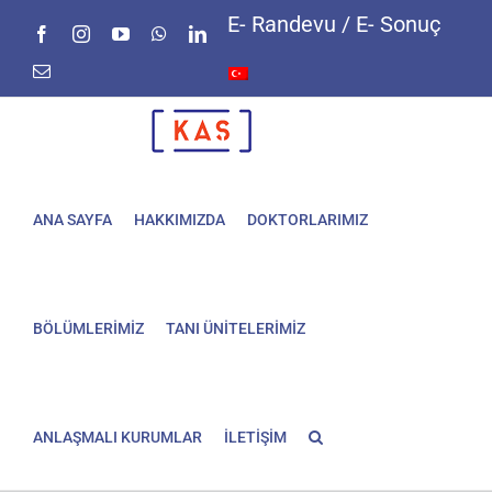
Skip
E- Randevu / E- Sonuç
Facebook
Instagram
YouTube
WhatsApp
LinkedIn
to
content
E-
posta
ANA SAYFA
HAKKIMIZDA
DOKTORLARIMIZ
BÖLÜMLERİMİZ
TANI ÜNİTELERİMİZ
ANLAŞMALI KURUMLAR
İLETİŞİM