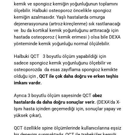
kemik ve spongioz kemiğin yoğunluğunun toplamını
ölçebilir. Halbuki osteoporoz öncelikle spongioz
kemiğin azalmasıdır. Yaşlı hastalarda omurga
dejenerasyonuna (artroz-kireçlenme) sık rastlanacağı
ve bu da kortikal kemik yoğunluğunu arttıracağı için
hastada osteoporoz ( kemik erimesi ) olsa bile DEXA
yönteminde kemik yoğunluğu normal ölçülebilir.
Halbuki QCT 3 boyutlu ölçüm yapabildiği için
sadece spongioz kemik yoğunluğunu ölçebilir ve
osteoporozda da esas zayıflama spongioz kemikte
olduğu için ,
QCT ile çok daha doğru ve erken teşhis
imkanı vardır.
Ayrıca 3 boyutlu ölçüm sayesinde QCT
obez
hastalarda
da daha doğru sonuçlar verir.
(DEXA’da X-
Işını hasta içinden geçemediği için, sonuçlar yapay ve
yüksek çıkar),
QCT özellikle spine ölçümlerinde kullanıcılarına eşsiz
bir deneyim sunmaktadır. QCT ile trabeküler kemiği ,