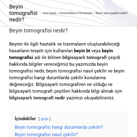
Beyin
tomografisi
Ana Sayfa
Görüntüleme Yöntemleri
Beyin tomografisi nedir?
nedir?
Beyin tomografisi nedir?
Beynin ile ilgili hastalık ve travmaların oluşturabileceği
hasarların tespiti için kullanılan
beyin bt
veya
beyin
tomografisi
adı ile bilinen
bilgisayarlı tomografi
çeşidi
hakkında bilgiler vereceğimiz bu yazımızda beyin
tomografisi nedir, beyin tomografisi nasıl çekilir ve beyin
tomografisi hangi durumlarda çekilir konularına
değineceğiz. Bilgisayarlı tomografinin ne olduğu ve
bilgisayarlı tomografi çeşitleri hakkında bilgi almak için
bilgisayarlı tomografi nedir
yazımızı okuyabilirsiniz.
İçindekiler
gizle
Beyin tomografisi hangi durumlarda çekilir?
Beyin tomografisi nasıl çekilir?