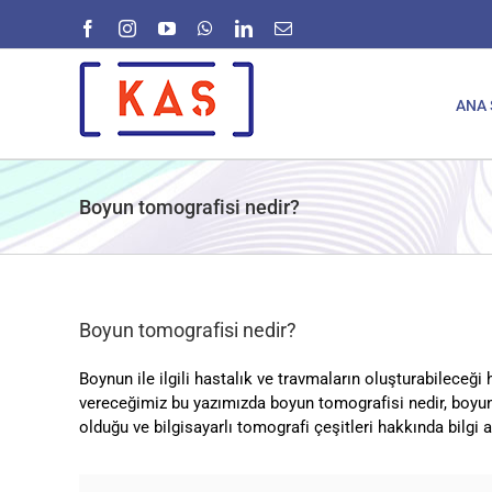
Skip
Facebook
Instagram
YouTube
WhatsApp
LinkedIn
E-
to
posta
content
ANA 
Boyun tomografisi nedir?
Boyun tomografisi nedir?
Boynun ile ilgili hastalık ve travmaların oluşturabileceği 
vereceğimiz bu yazımızda boyun tomografisi nedir, boyun 
olduğu ve bilgisayarlı tomografi çeşitleri hakkında bilgi