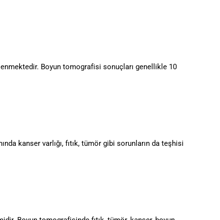
rlenmektedir. Boyun tomografisi sonuçları genellikle 10
nda kanser varlığı, fıtık, tümör gibi sorunların da teşhisi
idir. Boyun tomografisinde fıtık, tümör, kanser, boyun