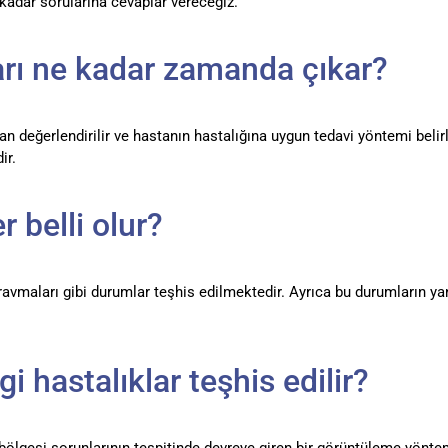
e kadar sorularına cevaplar vereceğiz.
rı ne kadar zamanda çıkar?
an değerlendirilir ve hastanın hastalığına uygun tedavi yöntemi beli
ir.
 belli olur?
ravmaları gibi durumlar teşhis edilmektedir. Ayrıca bu durumların yanı
 hastalıklar teşhis edilir?
ölgesi sorunlarının tespitinde devreye giren bir görüntüleme yöntem