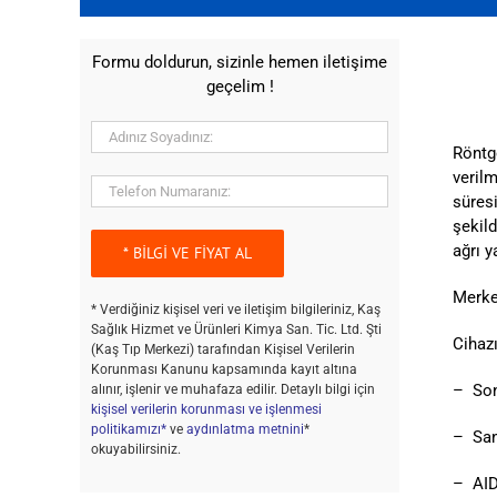
Formu doldurun, sizinle hemen iletişime
geçelim !
Röntge
veril
süresi
şekil
ağrı y
Merke
* Verdiğiniz kişisel veri ve iletişim bilgileriniz, Kaş
Sağlık Hizmet ve Ürünleri Kimya San. Tic. Ltd. Şti
Cihazı
(Kaş Tıp Merkezi) tarafından Kişisel Verilerin
Korunması Kanunu kapsamında kayıt altına
– Son
alınır, işlenir ve muhafaza edilir. Detaylı bilgi için
kişisel verilerin korunması ve işlenmesi
politikamızı*
ve
aydınlatma metnini
*
– San
okuyabilirsiniz.
– AID