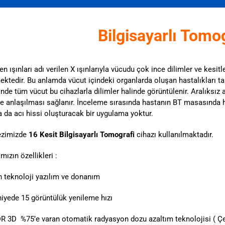
Bilgisayarlı Tomog
n ışınları adı verilen X ışınlarıyla vücudu çok ince dilimler ve kesitl
mektedir. Bu anlamda vücut içindeki organlarda oluşan hastalıkları 
nde tüm vücut bu cihazlarla dilimler halinde görüntülenir. Aralıksız al
de anlaşılması sağlanır. İnceleme sırasında hastanın BT masasında h
a da acı hissi oluşturacak bir uygulama yoktur.
zimizde
16 Kesit Bilgisayarlı Tomografi
cihazı kullanılmaktadır.
mızın özellikleri :
 teknoloji yazılım ve donanım
iyede 15 görüntülük yenileme hızı
R 3D %75’e varan otomatik radyasyon dozu azaltım teknolojisi ( Çe