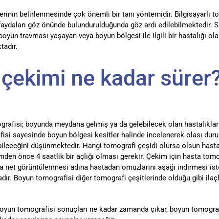
rinin belirlenmesinde çok önemli bir tanı yöntemidir. Bilgisayarlı t
n faydaları göz önünde bulundurulduğunda göz ardı edilebilmektedir. S
oyun travması yaşayan veya boyun bölgesi ile ilgili bir hastalığı 
tadır.
çekimi ne kadar sürer
ografisi; boyunda meydana gelmiş ya da gelebilecek olan hastalıklar
si sayesinde boyun bölgesi kesitler halinde incelenerek olası duru
labileceğini düşünmektedir. Hangi tomografi çeşidi olursa olsun hasta
den önce 4 saatlik bir açlığı olması gerekir. Çekim için hasta tom
a net görüntülenmesi adına hastadan omuzlarını aşağı indirmesi is
ır. Boyun tomografisi diğer tomografi çeşitlerinde olduğu gibi ilaçl
oyun tomografisi sonuçları ne kadar zamanda çıkar, boyun tomografi