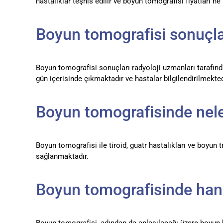
hastalıklar teşhis edilir ve boyun tomografisi fiyatları n
Boyun tomografisi sonuçla
Boyun tomografisi sonuçları radyoloji uzmanları tarafınd
gün içerisinde çıkmaktadır ve hastalar bilgilendirilmekted
Boyun tomografisinde neler
Boyun tomografisi ile tiroid, guatr hastalıkları ve boyun t
sağlanmaktadır.
Boyun tomografisinde hangi
Boyun tomografisi, adından da anlaşılacağı üzere boyun b