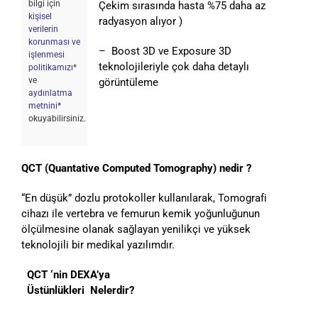
bilgi için
Çekim sırasında hasta %75 daha az
kişisel
radyasyon alıyor )
verilerin
korunması ve
– Boost 3D ve Exposure 3D
işlenmesi
teknolojileriyle çok daha detaylı
politikamızı*
ve
görüntüleme
aydınlatma
metnini
*
okuyabilirsiniz.
QCT (Quantative Computed Tomography) nedir ?
“En düşük” dozlu protokoller kullanılarak, Tomografi
cihazı ile vertebra ve femurun kemik yoğunluğunun
ölçülmesine olanak sağlayan yenilikçi ve yüksek
teknolojili bir medikal yazılımdır.
QCT ‘nin DEXA’ya
Üstünlükleri Nelerdir?