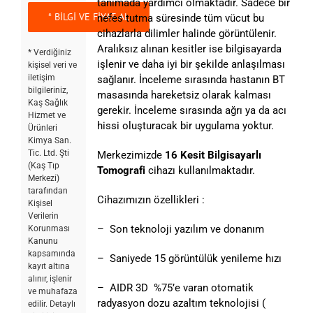
tanımada yardımcı olmaktadır. Sadece bir
nefes tutma süresinde tüm vücut bu
cihazlarla dilimler halinde görüntülenir.
Aralıksız alınan kesitler ise bilgisayarda
* Verdiğiniz
işlenir ve daha iyi bir şekilde anlaşılması
kişisel veri ve
iletişim
sağlanır. İnceleme sırasında hastanın BT
bilgileriniz,
masasında hareketsiz olarak kalması
Kaş Sağlık
gerekir. İnceleme sırasında ağrı ya da acı
Hizmet ve
hissi oluşturacak bir uygulama yoktur.
Ürünleri
Kimya San.
Tic. Ltd. Şti
Merkezimizde
16 Kesit Bilgisayarlı
(Kaş Tıp
Tomografi
cihazı kullanılmaktadır.
Merkezi)
tarafından
Cihazımızın özellikleri :
Kişisel
Verilerin
– Son teknoloji yazılım ve donanım
Korunması
Kanunu
kapsamında
– Saniyede 15 görüntülük yenileme hızı
kayıt altına
alınır, işlenir
– AIDR 3D %75’e varan otomatik
ve muhafaza
radyasyon dozu azaltım teknolojisi (
edilir. Detaylı