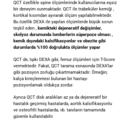
QCT özellikle spine ölçümlerinde kullanıcılarına eşsiz
bir deneyim sunmaktadır. QCT ile trabeküler kemiği ,
kortikal kısımdan ayırarak ölçüm yapılabilmektedir.
Bu özellik DEXA ile yapılan ölçümlerde büyük sorun
teşkil eden ,
kemikteki dejeneratif değişimler,
skolyoz durumunda lomberlerin süperpoze olması ,
kemik dışındaki kalsifikasyonlar ve obezite gibi
durumlarda %100 doğrulukta ölçümler yapar
QCT de, tıpkı DEXA gibi, femur ölçümleri için T-Score
vermektedir. Fakat, QCT tarama esnasında DEXA’lar
gibi pozisyon zorluğu çıkartmamaktadir. Örneğin;
kalça kireçlenmesi bulunan bir hastayı
pozisyonlamak oldukça zordur.
Ayrıca QCT disk aralıkları az ya da dejeneratif bir
hastalık geçirmiş hastalarda, aortik kalsifikasyonlu
ve osteofitli hastalarda, vb. tanıların tamamında
güvenle kullanılabilir.