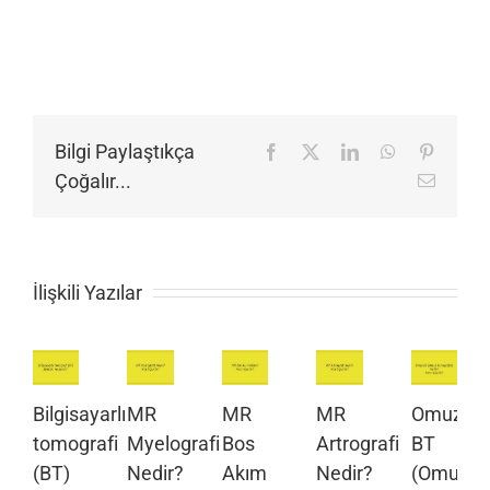
Bilgi Paylaştıkça
Facebook
X
LinkedIn
WhatsApp
Pinteres
Çoğalır...
E-
posta
İlişkili Yazılar
Bilgisayarlı
MR
MR
MR
Omuz
tomografi
Myelografi
Bos
Artrografi
BT
(BT)
Nedir?
Akım
Nedir?
(Omuz