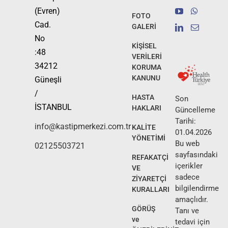
(Evren)
FOTO
Cad.
GALERİ
No
KİŞİSEL
:48
VERİLERİ
34212
KORUMA
KANUNU
Güneşli
/
HASTA
Son
İSTANBUL
HAKLARI
Güncelleme
Tarihi:
info@kastipmerkezi.com.tr
KALİTE
01.04.2026
YÖNETİMİ
Bu web
02125503721
sayfasındaki
REFAKATÇİ
içerikler
VE
sadece
ZİYARETÇİ
bilgilendirme
KURALLARI
amaçlıdır.
GÖRÜŞ
Tanı ve
ve
tedavi için