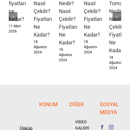
fiyatları
Nasıl
Nedir?
Nasıl
Tomograf
ne
Çekilir?
Nasıl
Çekilir?
Nedir?
kadar?
Fiyatları
Çekilir?
Fiyatları
Nasıl
Ne
Fiyatları
Ne
Çekilir?
11 Mart
2026
Kadar?
Ne
Kadar?
Fiyatları
Kadar?
Ne
18
18
Ağustos
Ağustos
Kadar?
18
2024
2024
Ağustos
18
2024
Ağustos
2024
KONUM
DIĞER
SOSYAL
MEDYA
VİDEO
Üsküp
GALERİ