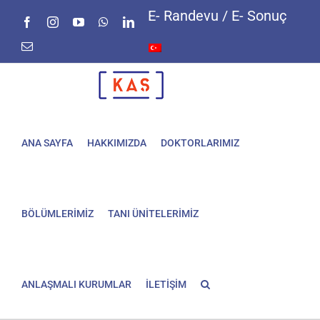
Skip
E- Randevu / E- Sonuç
Facebook
Instagram
YouTube
WhatsApp
LinkedIn
to
content
E-
posta
ANA SAYFA
HAKKIMIZDA
DOKTORLARIMIZ
BÖLÜMLERİMİZ
TANI ÜNİTELERİMİZ
ANLAŞMALI KURUMLAR
İLETİŞİM