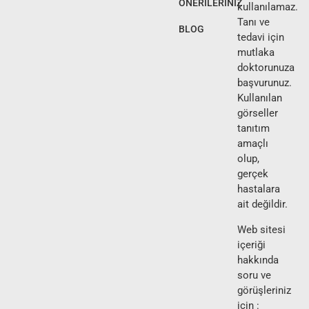
ÖNERİLERİNİZ
kullanılamaz.
Tanı ve
BLOG
tedavi için
mutlaka
doktorunuza
başvurunuz.
Kullanılan
görseller
tanıtım
amaçlı
olup,
gerçek
hastalara
ait değildir.
Web sitesi
içeriği
hakkında
soru ve
görüşleriniz
için :