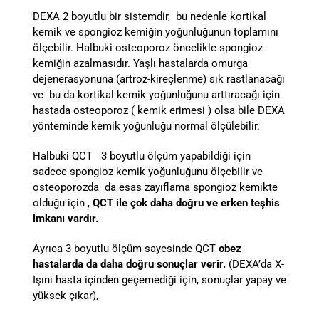
DEXA 2 boyutlu bir sistemdir, bu nedenle kortikal
kemik ve spongioz kemiğin yoğunluğunun toplamını
ölçebilir. Halbuki osteoporoz öncelikle spongioz
kemiğin azalmasıdır. Yaşlı hastalarda omurga
dejenerasyonuna (artroz-kireçlenme) sık rastlanacağı
ve bu da kortikal kemik yoğunluğunu arttıracağı için
hastada osteoporoz ( kemik erimesi ) olsa bile DEXA
yönteminde kemik yoğunluğu normal ölçülebilir.
Halbuki QCT 3 boyutlu ölçüm yapabildiği için
sadece spongioz kemik yoğunluğunu ölçebilir ve
osteoporozda da esas zayıflama spongioz kemikte
olduğu için ,
QCT ile çok daha doğru ve erken teşhis
imkanı vardır.
Ayrıca 3 boyutlu ölçüm sayesinde QCT
obez
hastalarda
da daha doğru sonuçlar verir.
(DEXA’da X-
Işını hasta içinden geçemediği için, sonuçlar yapay ve
yüksek çıkar),