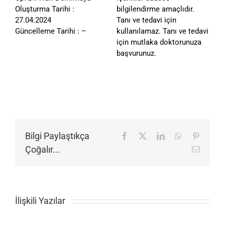
Oluşturma Tarihi :
bilgilendirme amaçlıdır.
27.04.2024
Tanı ve tedavi için
Güncelleme Tarihi : –
kullanılamaz. Tanı ve tedavi
için mutlaka doktorunuza
başvurunuz.
Bilgi Paylaştıkça
Facebook
X
LinkedIn
WhatsApp
Pinteres
Çoğalır...
E-
posta
İlişkili Yazılar