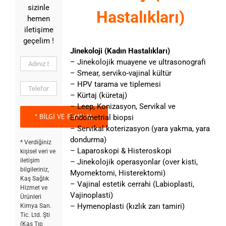
sizinle
Hastalıkları)
hemen
iletişime
geçelim !
Jinekoloji (Kadın Hastalıkları)
– Jinekolojik muayene ve ultrasonografi
– Smear, serviko-vajinal kültür
– HPV tarama ve tiplemesi
– Kürtaj (küretaj)
– Leep, Konizasyon, Servikal ve
Endometrial biopsi
– Servikal koterizasyon (yara yakma, yara
dondurma)
* Verdiğiniz
– Laparoskopi & Histeroskopi
kişisel veri ve
iletişim
– Jinekolojik operasyonlar (over kisti,
bilgileriniz,
Myomektomi, Histerektomi)
Kaş Sağlık
– Vajinal estetik cerrahi (Labioplasti,
Hizmet ve
Vajinoplasti)
Ürünleri
– Hymenoplasti (kızlık zarı tamiri)
Kimya San.
Tic. Ltd. Şti
(Kaş Tıp