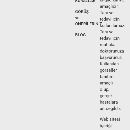
bilgilendirme
KURALLARI
amaçlıdır.
GÖRÜŞ
Tanı ve
ve
tedavi için
ÖNERİLERİNİZ
kullanılamaz.
Tanı ve
BLOG
tedavi için
mutlaka
doktorunuza
başvurunuz.
Kullanılan
görseller
tanıtım
amaçlı
olup,
gerçek
hastalara
ait değildir.
Web sitesi
içeriği