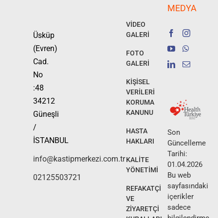
MEDYA
VİDEO
Üsküp
GALERİ
(Evren)
FOTO
Cad.
GALERİ
No
KİŞİSEL
:48
VERİLERİ
34212
KORUMA
KANUNU
Güneşli
/
HASTA
Son
İSTANBUL
HAKLARI
Güncelleme
Tarihi:
info@kastipmerkezi.com.tr
KALİTE
01.04.2026
YÖNETİMİ
Bu web
02125503721
sayfasındaki
REFAKATÇİ
içerikler
VE
sadece
ZİYARETÇİ