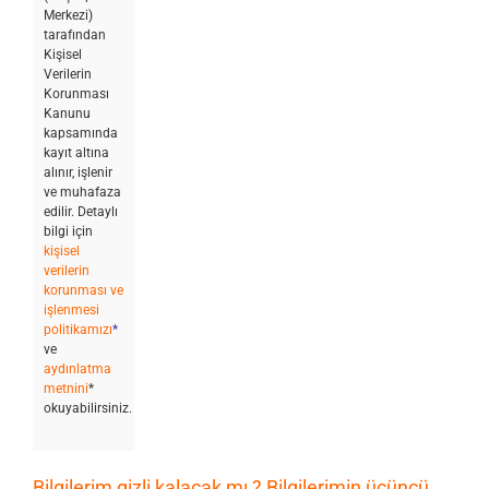
Merkezi)
tarafından
Kişisel
Verilerin
Korunması
Kanunu
kapsamında
kayıt altına
alınır, işlenir
ve muhafaza
edilir. Detaylı
bilgi için
kişisel
verilerin
korunması ve
işlenmesi
politikamızı
*
ve
aydınlatma
metnini
*
okuyabilirsiniz.
Bilgilerim gizli kalacak mı ? Bilgilerimin üçüncü