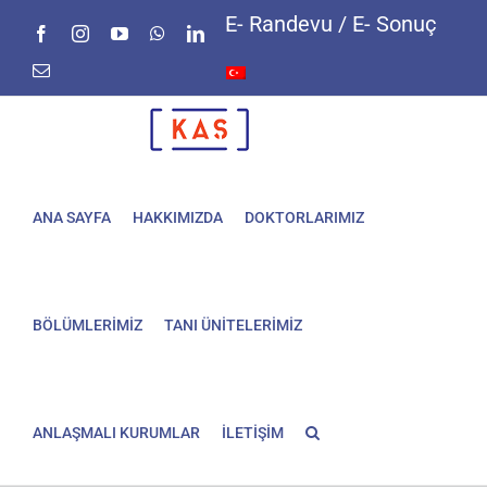
Skip
E- Randevu / E- Sonuç
Facebook
Instagram
YouTube
WhatsApp
LinkedIn
to
content
E-
posta
ANA SAYFA
HAKKIMIZDA
DOKTORLARIMIZ
BÖLÜMLERİMİZ
TANI ÜNİTELERİMİZ
ANLAŞMALI KURUMLAR
İLETİŞİM