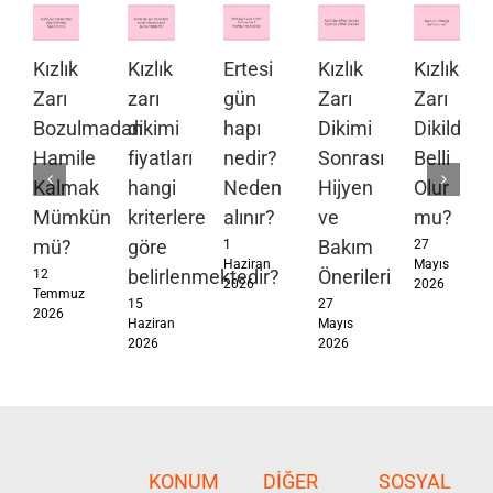
Kızlık
Kızlık
Ertesi
Kızlık
Kızlık
Zarı
zarı
gün
Zarı
Zarı
Bozulmadan
dikimi
hapı
Dikimi
Dikildiği
Hamile
fiyatları
nedir?
Sonrası
Belli
Kalmak
hangi
Neden
Hijyen
Olur
Mümkün
kriterlere
alınır?
ve
mu?
mü?
göre
Bakım
1
27
Haziran
Mayıs
belirlenmektedir?
Önerileri
12
2026
2026
Temmuz
15
27
2026
Haziran
Mayıs
2026
2026
KONUM
DIĞER
SOSYAL