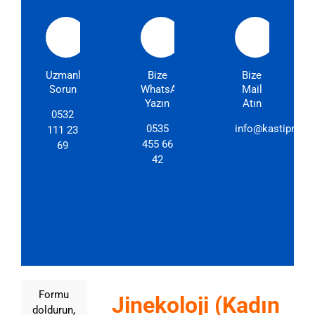
Uzmanlarımıza
Bize
Bize
Sorun
WhatsApp'dan
Mail
Yazın
Atın
0532
0535
info@kastipmerk
111 23
455 66
69
42
Formu
Jinekoloji (Kadın
doldurun,