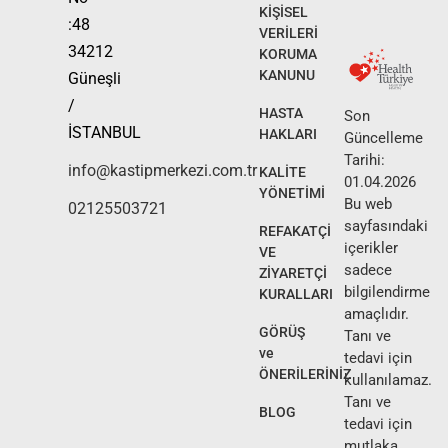
KİŞİSEL
:48
VERİLERİ
34212
KORUMA
KANUNU
Güneşli
/
HASTA
Son
İSTANBUL
HAKLARI
Güncelleme
Tarihi:
info@kastipmerkezi.com.tr
KALİTE
01.04.2026
YÖNETİMİ
Bu web
02125503721
sayfasındaki
REFAKATÇİ
içerikler
VE
sadece
ZİYARETÇİ
bilgilendirme
KURALLARI
amaçlıdır.
GÖRÜŞ
Tanı ve
ve
tedavi için
ÖNERİLERİNİZ
kullanılamaz.
Tanı ve
BLOG
tedavi için
mutlaka