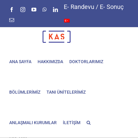
Skip
E- Randevu / E- Sonuç
Facebook
Instagram
YouTube
WhatsApp
LinkedIn
to
content
E-
posta
ANA SAYFA
HAKKIMIZDA
DOKTORLARIMIZ
BÖLÜMLERİMİZ
TANI ÜNİTELERİMİZ
ANLAŞMALI KURUMLAR
İLETİŞİM