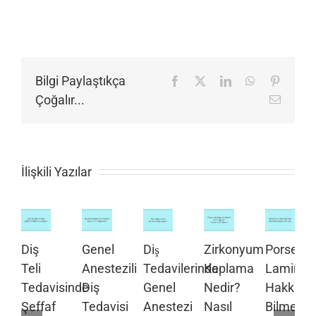
Bilgi Paylaştıkça
Facebook
X
LinkedIn
WhatsApp
Pinteres
Çoğalır...
E-
posta
İlişkili Yazılar
Diş
Genel
Diş
Zirkonyum
Porselen
Teli
Anestezili
Tedavilerinde
Kaplama
Lamina
Tedavisinde
Diş
Genel
Nedir?
Hakkınd
Şeffaf
Tedavisi
Anestezi
Nasıl
Bilmeniz