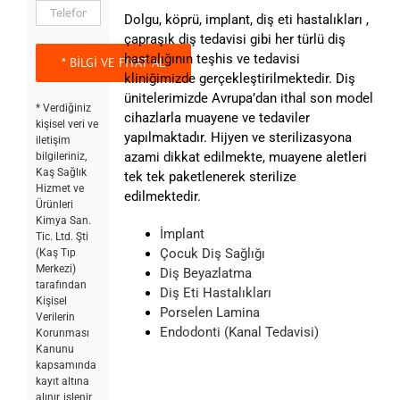
Dolgu, köprü, implant, diş eti hastalıkları ,
çapraşık diş tedavisi gibi her türlü diş
hastalığının teşhis ve tedavisi
kliniğimizde gerçekleştirilmektedir. Diş
ünitelerimizde Avrupa’dan ithal son model
* Verdiğiniz
cihazlarla muayene ve tedaviler
kişisel veri ve
yapılmaktadır. Hijyen ve sterilizasyona
iletişim
azami dikkat edilmekte, muayene aletleri
bilgileriniz,
Kaş Sağlık
tek tek paketlenerek sterilize
Hizmet ve
edilmektedir.
Ürünleri
Kimya San.
İmplant
Tic. Ltd. Şti
Çocuk Diş Sağlığı
(Kaş Tıp
Merkezi)
Diş Beyazlatma
tarafından
Diş Eti Hastalıkları
Kişisel
Porselen Lamina
Verilerin
Endodonti (Kanal Tedavisi)
Korunması
Kanunu
kapsamında
kayıt altına
alınır, işlenir