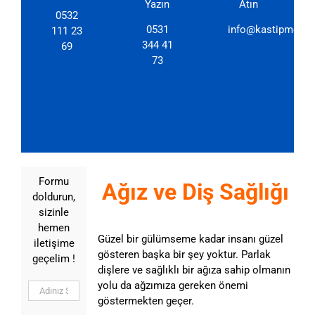
Yazın
Atın
0532
0531
info@kastipmerkez
111 23
344 41
69
73
Formu
Ağız ve Diş Sağlığı
doldurun,
sizinle
hemen
Güzel bir gülümseme kadar insanı güzel
iletişime
gösteren başka bir şey yoktur. Parlak
geçelim !
dişlere ve sağlıklı bir ağıza sahip olmanın
yolu da ağzımıza gereken önemi
göstermekten geçer.