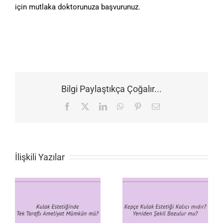
için mutlaka doktorunuza başvurunuz.
Bilgi Paylaştıkça Çoğalır...
Facebook
X
LinkedIn
WhatsApp
Pinterest
E-
posta
İlişkili Yazılar