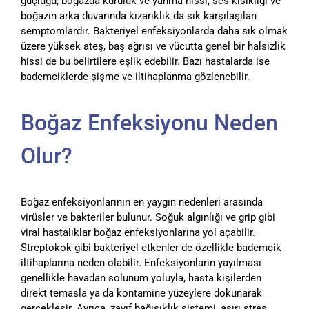
güçlüğü, boğazda kuruluk ve yanma hissi, ses kısıklığı ve
boğazın arka duvarında kızarıklık da sık karşılaşılan
semptomlardır. Bakteriyel enfeksiyonlarda daha sık olmak
üzere yüksek ateş, baş ağrısı ve vücutta genel bir halsizlik
hissi de bu belirtilere eşlik edebilir. Bazı hastalarda ise
bademciklerde şişme ve iltihaplanma gözlenebilir.
Boğaz Enfeksiyonu Neden
Olur?
Boğaz enfeksiyonlarının en yaygın nedenleri arasında
virüsler ve bakteriler bulunur. Soğuk algınlığı ve grip gibi
viral hastalıklar boğaz enfeksiyonlarına yol açabilir.
Streptokok gibi bakteriyel etkenler de özellikle bademcik
iltihaplarına neden olabilir. Enfeksiyonların yayılması
genellikle havadan solunum yoluyla, hasta kişilerden
direkt temasla ya da kontamine yüzeylere dokunarak
gerçekleşir. Ayrıca, zayıf bağışıklık sistemi, aşırı stres,