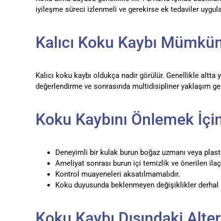
iyileşme süreci izlenmeli ve gerekirse ek tedaviler uygul
Kalıcı Koku Kaybı Mümkü
Kalıcı koku kaybı oldukça nadir görülür. Genellikle altta ya
değerlendirme ve sonrasında multidisipliner yaklaşım ger
Koku Kaybını Önlemek İçin
Deneyimli bir kulak burun boğaz uzmanı veya plastik
Ameliyat sonrası burun içi temizlik ve önerilen ila
Kontrol muayeneleri aksatılmamalıdır.
Koku duyusunda beklenmeyen değişiklikler derhal h
Koku Kaybı Dışındaki Alter