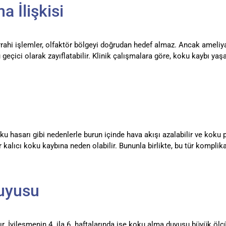
a İlişkisi
 cerrahi işlemler, olfaktör bölgeyi doğrudan hedef almaz. Ancak ame
eçici olarak zayıflatabilir. Klinik çalışmalara göre, koku kaybı yaş
asarı gibi nedenlerle burun içinde hava akışı azalabilir ve koku par
kalıcı koku kaybına neden olabilir. Bununla birlikte, bu tür komplik
Duyusu
nır. İyileşmenin 4. ila 6. haftalarında ise koku alma duyusu büyük ö