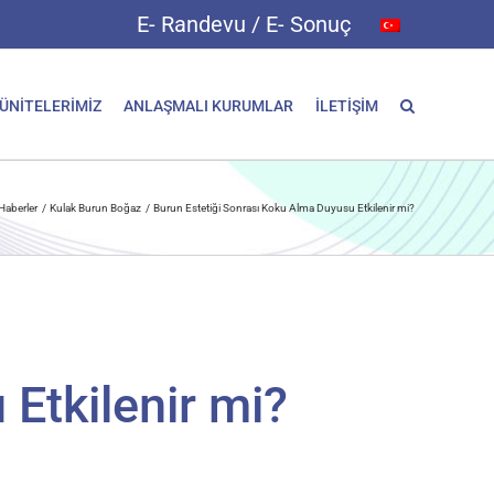
E- Randevu / E- Sonuç
 ÜNİTELERİMİZ
ANLAŞMALI KURUMLAR
İLETİŞİM
Haberler
Kulak Burun Boğaz
Burun Estetiği Sonrası Koku Alma Duyusu Etkilenir mi?
Etkilenir mi?