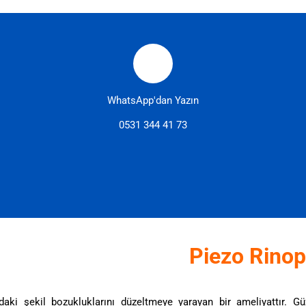
WhatsApp'dan Yazın
0531 344 41 73
Piezo Rinop
daki şekil bozukluklarını düzeltmeye yarayan bir ameliyattır. G