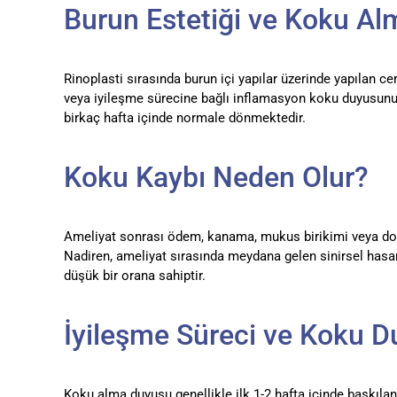
Burun Estetiği ve Koku Alm
Rinoplasti sırasında burun içi yapılar üzerinde yapılan
veya iyileşme sürecine bağlı inflamasyon koku duyusunu g
birkaç hafta içinde normale dönmektedir.
Koku Kaybı Neden Olur?
Ameliyat sonrası ödem, kanama, mukus birikimi veya doku h
Nadiren, ameliyat sırasında meydana gelen sinirsel hasar 
düşük bir orana sahiptir.
İyileşme Süreci ve Koku 
Koku alma duyusu genellikle ilk 1-2 hafta içinde baskıla