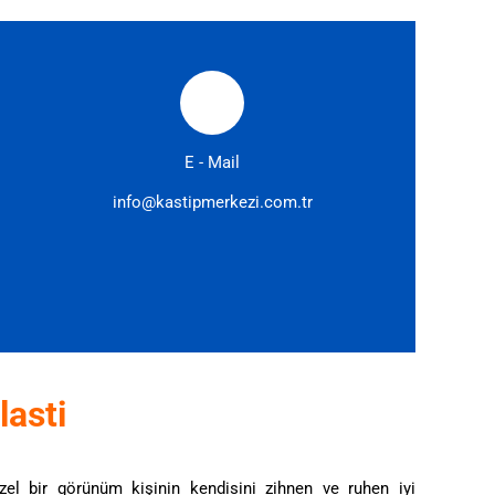
E - Mail
info@kastipmerkezi.com.tr
lasti
üzel bir görünüm kişinin kendisini zihnen ve ruhen iyi