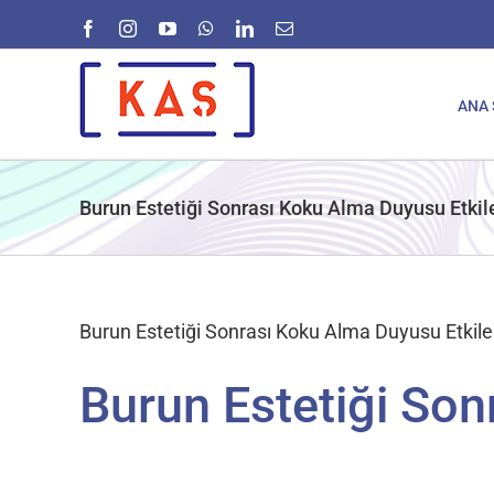
Skip
Facebook
Instagram
YouTube
WhatsApp
LinkedIn
E-
to
posta
content
ANA 
Burun Estetiği Sonrası Koku Alma Duyusu Etkil
Burun Estetiği Sonrası Koku Alma Duyusu Etkile
Burun Estetiği Son