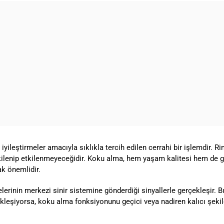
ileştirmeler amacıyla sıklıkla tercih edilen cerrahi bir işlemdir. R
kilenip etkilenmeyeceğidir. Koku alma, hem yaşam kalitesi hem de gü
ak önemlidir.
lerinin merkezi sinir sistemine gönderdiği sinyallerle gerçekleşir. B
leşiyorsa, koku alma fonksiyonunu geçici veya nadiren kalıcı şekild