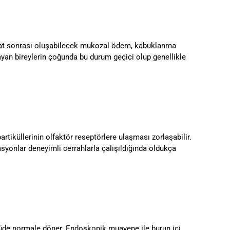
liyat sonrası oluşabilecek mukozal ödem, kabuklanma
ayan bireylerin çoğunda bu durum geçici olup genellikle
tiküllerinin olfaktör reseptörlere ulaşması zorlaşabilir.
asyonlar deneyimli cerrahlarla çalışıldığında oldukça
lçüde normale döner. Endoskopik muayene ile burun içi