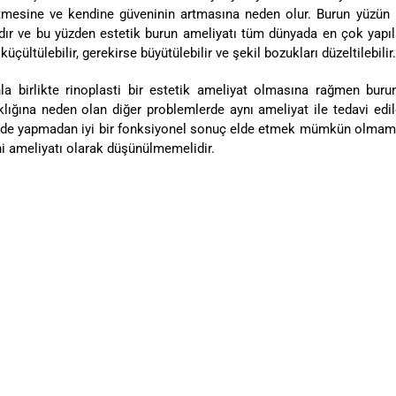
tmesine ve kendine güveninin artmasına neden olur. Burun yüzün 
dır ve bu yüzden estetik burun ameliyatı tüm dünyada en çok yapılan
küçültülebilir, gerekirse büyütülebilir ve şekil bozukları düzeltilebilir.
la birlikte rinoplasti bir estetik ameliyat olmasına rağmen burun
klığına neden olan diğer problemlerde aynı ameliyat ile tedavi edil
nde yapmadan iyi bir fonksiyonel sonuç elde etmek mümkün olmamakt
hi ameliyatı olarak düşünülmemelidir.