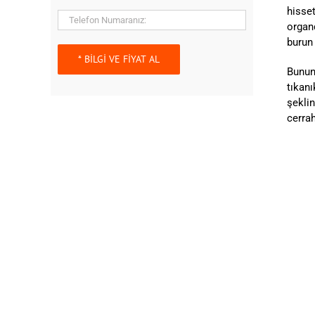
hisse
organ
burun 
Bunun
tıkanı
şekli
cerra