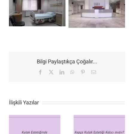
Bilgi Paylaştıkça Çoğalır...
Facebook
X
LinkedIn
WhatsApp
Pinterest
E-
posta
İlişkili Yazılar