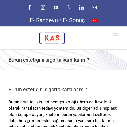
Skip
Facebook
Instagram
YouTube
WhatsApp
LinkedIn
E-
to
posta
content
E- Randevu / E- Sonuç
Burun estetiğini sigorta karşılar mı?
Burun estetiğini sigorta karşılar mı?
Burun estetiği, kişileri hem psikolojik hem de fizyolojik
olarak rahatlatan tedavi yöntemidir. Bir diğer adı
rinoplasti
olan bu operasyon, kişilerin burun yapılarını düzelterek
daha hoş görünmesini sağlamasının yanı sıra hastaların
rahat nefes alamama şikâyetlerini de ortadan kaldırır.