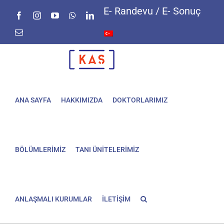
Skip
E- Randevu / E- Sonuç
Facebook
Instagram
YouTube
WhatsApp
LinkedIn
to
content
E-
posta
ANA SAYFA
HAKKIMIZDA
DOKTORLARIMIZ
BÖLÜMLERİMİZ
TANI ÜNİTELERİMİZ
ANLAŞMALI KURUMLAR
İLETİŞİM