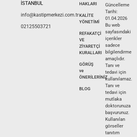
İSTANBUL
HAKLARI
Güncelleme
Tarihi:
info@kastipmerkezi.com.tr
KALİTE
01.04.2026
YÖNETİMİ
Bu web
02125503721
sayfasındaki
REFAKATÇİ
içerikler
VE
sadece
ZİYARETÇİ
bilgilendirme
KURALLARI
amaçlıdır.
GÖRÜŞ
Tanı ve
ve
tedavi için
ÖNERİLERİNİZ
kullanılamaz.
Tanı ve
BLOG
tedavi için
mutlaka
doktorunuza
başvurunuz.
Kullanılan
görseller
tanıtım