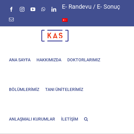
Skip
E- Randevu / E- Sonuç
Facebook
Instagram
YouTube
WhatsApp
LinkedIn
to
content
E-
posta
ANA SAYFA
HAKKIMIZDA
DOKTORLARIMIZ
BÖLÜMLERİMİZ
TANI ÜNİTELERİMİZ
ANLAŞMALI KURUMLAR
İLETİŞİM