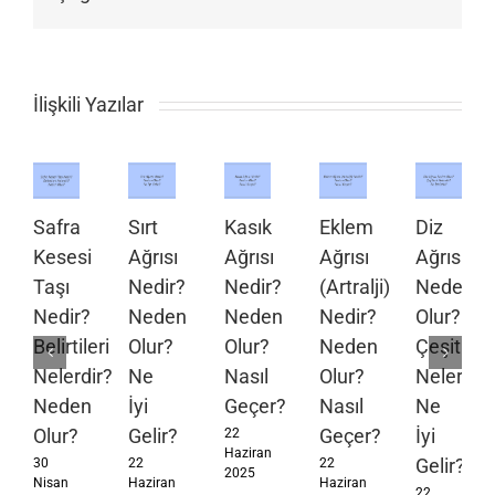
posta
İlişkili Yazılar
Safra
Sırt
Kasık
Eklem
Diz
Kesesi
Ağrısı
Ağrısı
Ağrısı
Ağrısı
Taşı
Nedir?
Nedir?
(Artralji)
Neden
Nedir?
Neden
Neden
Nedir?
Olur?
Belirtileri
Olur?
Olur?
Neden
Çeşitleri
Nelerdir?
Ne
Nasıl
Olur?
Nelerdir?
Neden
İyi
Geçer?
Nasıl
Ne
Olur?
Gelir?
Geçer?
İyi
22
Haziran
Gelir?
30
22
22
2025
Nisan
Haziran
Haziran
22