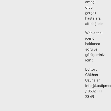
amaçlı
olup,
gerçek
hastalara
ait değildir.
Web sitesi
içeriği
hakkında
soru ve
görüşleriniz
için :
Editör :
Gökhan
Uzunalan
info@kastipmer
/ 0532 111
23 69