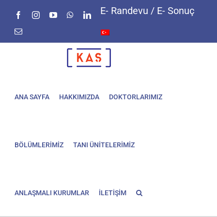
Skip
E- Randevu / E- Sonuç
Facebook
Instagram
YouTube
WhatsApp
LinkedIn
to
content
E-
posta
ANA SAYFA
HAKKIMIZDA
DOKTORLARIMIZ
BÖLÜMLERİMİZ
TANI ÜNİTELERİMİZ
ANLAŞMALI KURUMLAR
İLETİŞİM