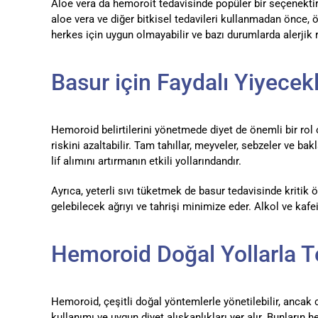
Aloe vera da hemoroit tedavisinde popüler bir seçenektir.
aloe vera ve diğer bitkisel tedavileri kullanmadan önce, 
herkes için uygun olmayabilir ve bazı durumlarda alerjik 
Basur için Faydalı Yiyecek
Hemoroid belirtilerini yönetmede diyet de önemli bir rol
riskini azaltabilir. Tam tahıllar, meyveler, sebzeler ve bak
lif alımını artırmanın etkili yollarındandır.
Ayrıca, yeterli sıvı tüketmek de basur tedavisinde kriti
gelebilecek ağrıyı ve tahrişi minimize eder. Alkol ve kafe
Hemoroid Doğal Yollarla Te
Hemoroid, çeşitli doğal yöntemlerle yönetilebilir, ancak c
kullanımı ve uygun diyet alışkanlıkları yer alır. Bunların 