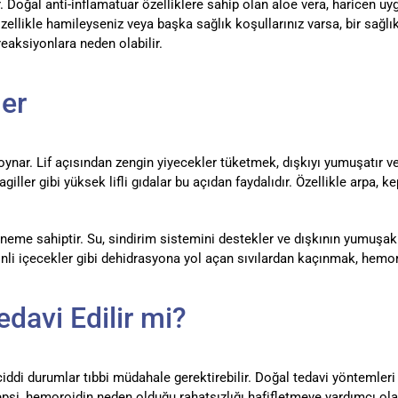
 Doğal anti-inflamatuar özelliklere sahip olan aloe vera, haricen uyg
özellikle hamileyseniz veya başka sağlık koşullarınız varsa, bir sağl
reaksiyonlara neden olabilir.
ler
 oynar. Lif açısından zengin yiyecekler tüketmek, dışkıyı yumuşatır
lagiller gibi yüksek lifli gıdalar bu açıdan faydalıdır. Özellikle arpa,
k öneme sahiptir. Su, sindirim sistemini destekler ve dışkının yumuş
inli içecekler gibi dehidrasyona yol açan sıvılardan kaçınmak, hemoro
davi Edilir mi?
iddi durumlar tıbbi müdahale gerektirebilir. Doğal tedavi yöntemleri a
hepsi, hemoroidin neden olduğu rahatsızlığı hafifletmeye yardımcı olabi