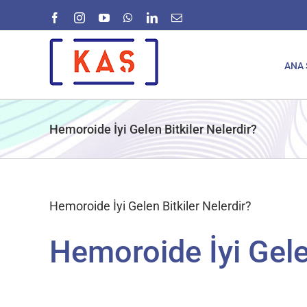
Skip
Facebook
Instagram
YouTube
WhatsApp
LinkedIn
E-
to
posta
content
ANA 
Hemoroide İyi Gelen Bitkiler Nelerdir?
Hemoroide İyi Gelen Bitkiler Nelerdir?
Hemoroide İyi Gelen