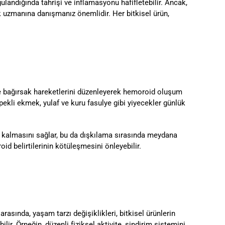
ulandığında tahrişi ve inflamasyonu hafifletebilir. Ancak,
ık uzmanına danışmanız önemlidir. Her bitkisel ürün,
 ve bağırsak hareketlerini düzenleyerek hemoroid oluşum
 kepekli ekmek, yulaf ve kuru fasulye gibi yiyecekler günlük
ak kalmasını sağlar, bu da dışkılama sırasında meydana
id belirtilerinin kötüleşmesini önleyebilir.
rasında, yaşam tarzı değişiklikleri, bitkisel ürünlerin
lir. Örneğin, düzenli fiziksel aktivite, sindirim sistemini