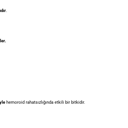
ıdır
.
ler.
yle
hemoroid rahatsızlığında etkili bir bitkidir.