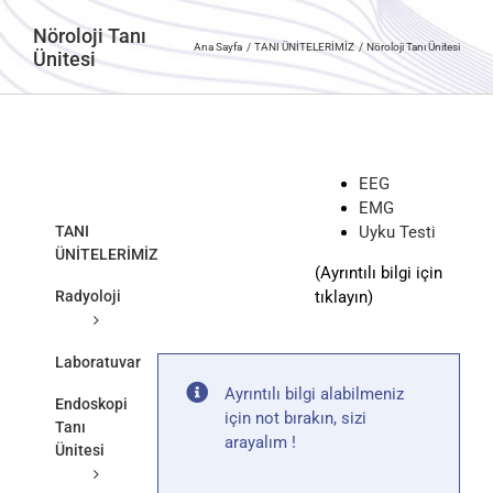
Nöroloji Tanı
Ana Sayfa
TANI ÜNİTELERİMİZ
Nöroloji Tanı Ünitesi
Ünitesi
EEG
EMG
TANI
Uyku Testi
ÜNİTELERİMİZ
(Ayrıntılı bilgi için
Radyoloji
tıklayın)
Laboratuvar
Ayrıntılı bilgi alabilmeniz
Endoskopi
için not bırakın, sizi
Tanı
arayalım !
Ünitesi