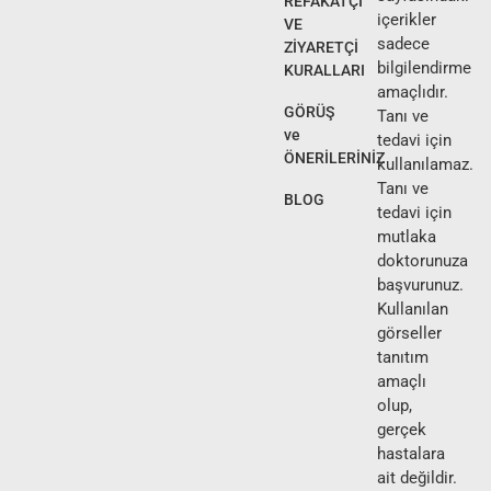
REFAKATÇİ
içerikler
VE
sadece
ZİYARETÇİ
bilgilendirme
KURALLARI
amaçlıdır.
GÖRÜŞ
Tanı ve
ve
tedavi için
ÖNERİLERİNİZ
kullanılamaz.
Tanı ve
BLOG
tedavi için
mutlaka
doktorunuza
başvurunuz.
Kullanılan
görseller
tanıtım
amaçlı
olup,
gerçek
hastalara
ait değildir.