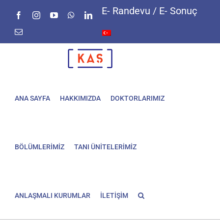
Skip
E- Randevu / E- Sonuç
Facebook
Instagram
YouTube
WhatsApp
LinkedIn
to
content
E-
posta
ANA SAYFA
HAKKIMIZDA
DOKTORLARIMIZ
BÖLÜMLERİMİZ
TANI ÜNİTELERİMİZ
ANLAŞMALI KURUMLAR
İLETİŞİM