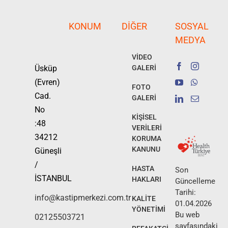
KONUM
DIĞER
SOSYAL
MEDYA
VİDEO
Üsküp
GALERİ
(Evren)
FOTO
Cad.
GALERİ
No
KİŞİSEL
:48
VERİLERİ
34212
KORUMA
KANUNU
Güneşli
/
HASTA
Son
İSTANBUL
HAKLARI
Güncelleme
Tarihi:
info@kastipmerkezi.com.tr
KALİTE
01.04.2026
YÖNETİMİ
Bu web
02125503721
sayfasındaki