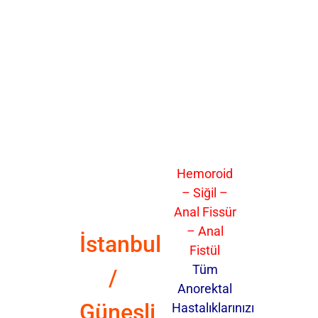
Hemoroid
– Siğil –
Anal Fissür
– Anal
İstanbul
Fistül
Tüm
/
Anorektal
Güneşli
Hastalıklarınızı