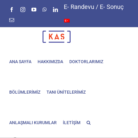
Skip
E- Randevu / E- Sonuç
Facebook
Instagram
YouTube
WhatsApp
LinkedIn
to
content
E-
posta
ANA SAYFA
HAKKIMIZDA
DOKTORLARIMIZ
BÖLÜMLERİMİZ
TANI ÜNİTELERİMİZ
ANLAŞMALI KURUMLAR
İLETİŞİM
Yüz
siğili