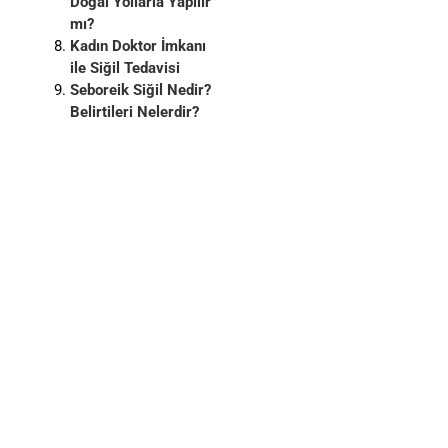
Doğal Yollarla Yapılır
mı?
Kadın Doktor İmkanı
ile Siğil Tedavisi
Seboreik Siğil Nedir?
Belirtileri Nelerdir?