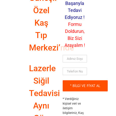
Başarıyla
Özel
Tedavi
Ediyoruz !
Kaş
Formu
Doldurun,
Tıp
Biz Sizi
Arayalım !
Merkezi’nde
Lazerle
Siğil
Tedavisi
* Verdiğiniz
Aynı
kişisel veri ve
iletişim
bilgileriniz, Kaş