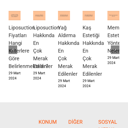
Liposuction
Liposuction
Yağ
Kaş
Meme
Fiyatları
Hakkında
Aldırma
Estetiği
Estetiği
Hangi
En
Hakkında
Hakkında
Yöntemle
Kriterlere
Çok
En
En
Nelerdir?
Göre
Merak
Çok
Çok
29 Mart
2024
Belirlenmektedir?
Edilenler
Merak
Merak
Edilenler
Edilenler
29 Mart
29 Mart
2024
2024
29 Mart
29 Mart
2024
2024
KONUM
DIĞER
SOSYAL