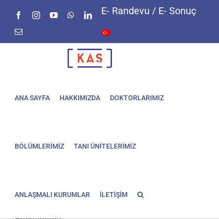
Skip
E- Randevu / E- Sonuç
Facebook
Instagram
YouTube
WhatsApp
LinkedIn
to
content
E-
posta
ANA SAYFA
HAKKIMIZDA
DOKTORLARIMIZ
BÖLÜMLERİMİZ
TANI ÜNİTELERİMİZ
ANLAŞMALI KURUMLAR
İLETİŞİM