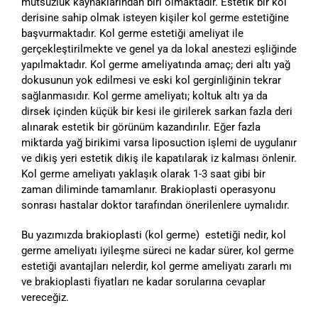
mutsuzluk kaynaklarından biri olmaktadır. Estetik bir kol
derisine sahip olmak isteyen kişiler kol germe estetiğine
başvurmaktadır. Kol germe estetiği ameliyat ile
gerçekleştirilmekte ve genel ya da lokal anestezi eşliğinde
yapılmaktadır. Kol germe ameliyatında amaç; deri altı yağ
dokusunun yok edilmesi ve eski kol gerginliğinin tekrar
sağlanmasıdır. Kol germe ameliyatı; koltuk altı ya da
dirsek içinden küçük bir kesi ile girilerek sarkan fazla deri
alınarak estetik bir görünüm kazandırılır. Eğer fazla
miktarda yağ birikimi varsa liposuction işlemi de uygulanır
ve dikiş yeri estetik dikiş ile kapatılarak iz kalması önlenir.
Kol germe ameliyatı yaklaşık olarak 1-3 saat gibi bir
zaman diliminde tamamlanır. Brakioplasti operasyonu
sonrası hastalar doktor tarafından önerilenlere uymalıdır.
Bu yazımızda brakioplasti (kol germe) estetiği nedir, kol
germe ameliyatı iyileşme süreci ne kadar sürer, kol germe
estetiği avantajları nelerdir, kol germe ameliyatı zararlı mı
ve brakioplasti fiyatları ne kadar sorularına cevaplar
vereceğiz.