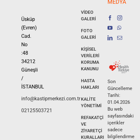
MEDYA
VİDEO
Üsküp
GALERİ
(Evren)
FOTO
Cad.
GALERİ
No
KİŞİSEL
:48
VERİLERİ
34212
KORUMA
KANUNU
Güneşli
/
HASTA
Son
İSTANBUL
HAKLARI
Güncelleme
Tarihi:
info@kastipmerkezi.com.tr
KALİTE
01.04.2026
YÖNETİMİ
Bu web
02125503721
sayfasındaki
REFAKATÇİ
içerikler
VE
sadece
ZİYARETÇİ
bilgilendirme
KURALLARI