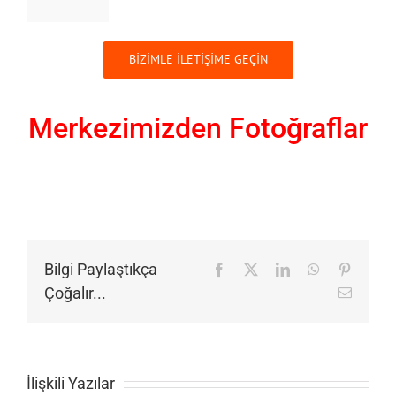
BİZİMLE İLETİŞİME GEÇİN
Merkezimizden Fotoğraflar
Bilgi Paylaştıkça
Facebook
X
LinkedIn
WhatsApp
Pinteres
Çoğalır...
E-
posta
İlişkili Yazılar