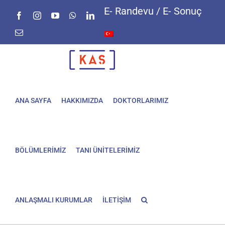
Skip
E- Randevu / E- Sonuç
Facebook
Instagram
YouTube
WhatsApp
LinkedIn
to
content
E-
posta
ANA SAYFA
HAKKIMIZDA
DOKTORLARIMIZ
BÖLÜMLERİMİZ
TANI ÜNİTELERİMİZ
ANLAŞMALI KURUMLAR
İLETİŞİM
Anal