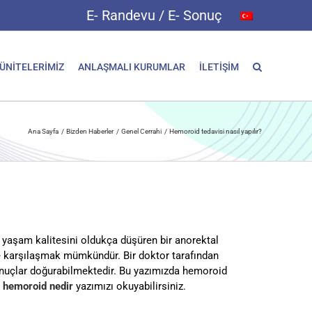
E- Randevu / E- Sonuç
 ÜNİTELERİMİZ
ANLAŞMALI KURUMLAR
İLETİŞİM
Ana Sayfa
Bizden Haberler
Genel Cerrahi
Hemoroid tedavisi nasıl yapılır?
 yaşam kalitesini oldukça düşüren bir anorektal
 ile karşılaşmak mümkündür. Bir doktor tarafından
sonuçlar doğurabilmektedir. Bu yazımızda hemoroid
n
hemoroid nedir
yazımızı okuyabilirsiniz.