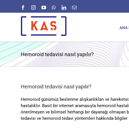
Skip
Facebook
Instagram
YouTube
WhatsApp
LinkedIn
E-
to
posta
content
ANA 
Hemoroid tedavisi nasıl yapılır?
Hemoroid tedavisi nasıl yapılır?
Hemoroid günümüz beslenme alışkanlıkları ve hareketsiz 
hastalıktır. Basit bir internet aramasıyla hemoroid hasta
önerilmeyen ve bilimsel herhangi bir dayanağı olmayan b
tedavisi ve hemoroid tedavi yöntemleri hakkında bilgiler