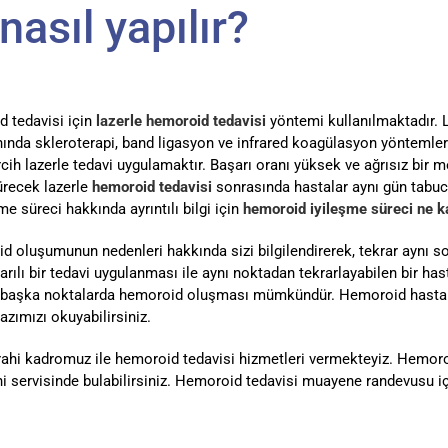
asıl yapılır?
 tedavisi için
lazerle hemoroid tedavisi
yöntemi kullanılmaktadır. 
anında skleroterapi, band ligasyon ve infrared koagülasyon yönteml
cih lazerle tedavi uygulamaktır. Başarı oranı yüksek ve ağrısız bir
ürecek lazerle
hemoroid tedavisi
sonrasında hastalar aynı gün tabucu
 süreci hakkında ayrıntılı bilgi için
hemoroid iyileşme süreci ne k
 oluşumunun nedenleri hakkında sizi bilgilendirerek, tekrar aynı so
rılı bir tedavi uygulanması ile aynı noktadan tekrarlayabilen bir hast
 ile başka noktalarda hemoroid oluşması mümkündür. Hemoroid hastal
azımızı okuyabilirsiniz.
ahi kadromuz ile hemoroid tedavisi hizmetleri vermekteyiz. Hemoro
ahi servisinde bulabilirsiniz. Hemoroid tedavisi muayene randevusu 