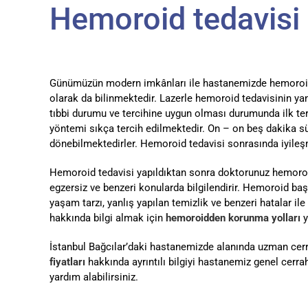
Hemoroid tedavisi n
Günümüzün modern imkânları ile hastanemizde hemoroid
olarak da bilinmektedir. Lazerle hemoroid tedavisinin y
tıbbi durumu ve tercihine uygun olması durumunda ilk ter
yöntemi sıkça tercih edilmektedir. On – on beş dakika s
dönebilmektedirler. Hemoroid tedavisi sonrasında iyileşme
Hemoroid tedavisi yapıldıktan sonra doktorunuz hemoroid
egzersiz ve benzeri konularda bilgilendirir. Hemoroid başa
yaşam tarzı, yanlış yapılan temizlik ve benzeri hatalar
hakkında bilgi almak için
hemoroidden korunma yolları
y
İstanbul Bağcılar’daki hastanemizde alanında uzman cerr
fiyatları
hakkında ayrıntılı bilgiyi hastanemiz genel cerr
yardım alabilirsiniz.